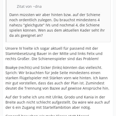
fränkische Heimat und die Würzburger benötigen einen
Zitat von ~dna
guten Drittliga-Knipser ?
Dann müssten wir aber hinten bzw. auf der Schiene
An Noah Darvich vom VfB hatte ich auch schon gedacht.
noch ordentlich zulegen. Du brauchst mindestens 4
Andere Clubs haben auch gute Erfahrungen gemacht
nahezu "gleichgute" IVs und nochmal 4, die Schiene
mit diesen Top-Talenten aus der 2.Mannschaft, die für
spielen können. Wen aus dem aktuellen Kader seht ihr
die erste noch nicht gut genug sind (Ulrich->
da als geeignet an?
Magdeburg, Wätjen->Bochum). Vielleicht haben wir
nach dem Pokalfinale noch einen guten Draht zum VfB ?
Unsere IV hielte ich sogar aktuell für passend mit der
Stammbesetzung Bauer in der Mitte und links Felix und
rechts Großer. Die Schienenspieler sind das Problem!
Boakye (rechts) und Sicker (links) könnten das vielleicht.
Sprich: Wir bräuchten für jede Seite mindestens einen
starken Flügelspieler mit Stärken vorn wie hinten. Ich kann
mir gut vorstellen, dass das auch der Plan ist. Zumindest
deutet die Trennung von Bazee auf gewisse Ansprüche hin.
Auf der 9 sehe ich uns mit Ulrike, Grodo und Kania in der
Breite auch nicht schlecht aufgestellt. Da wäre wie auch auf
der 6 ein Zugang mit Startelfambition aber nötig.