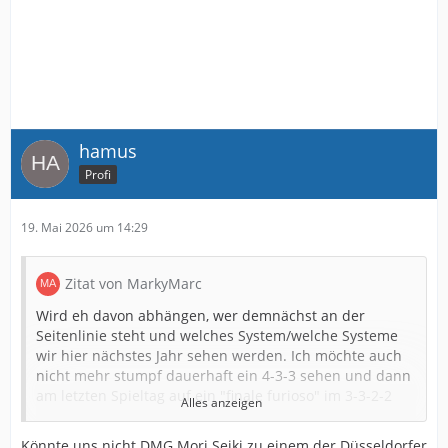
hamus
Profi
19. Mai 2026 um 14:29
Zitat von MarkyMarc
Wird eh davon abhängen, wer demnächst an der
Seitenlinie steht und welches System/welche Systeme
wir hier nächstes Jahr sehen werden. Ich möchte auch
nicht mehr stumpf dauerhaft ein 4-3-3 sehen und dann
am letzten Spieltag auf ein "finale furioso" im 3-3-2-2
Alles anzeigen
hoffen.
Könnte uns nicht DMG Mori Seiki zu einem der Düsseldorfer