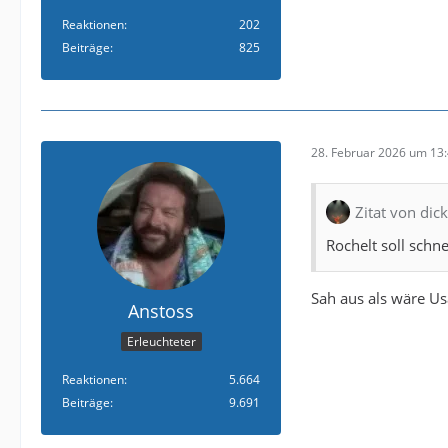
Reaktionen
202
Beiträge
825
28. Februar 2026 um 13
Zitat von dic
Rochelt soll schne
Sah aus als wäre Us
Anstoss
Erleuchteter
Reaktionen
5.664
Beiträge
9.691