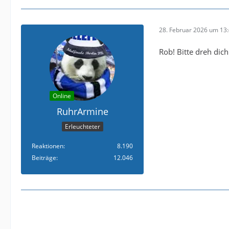
28. Februar 2026 um 13
Rob! Bitte dreh dic
Online
RuhrArmine
Erleuchteter
Reaktionen
8.190
Beiträge
12.046