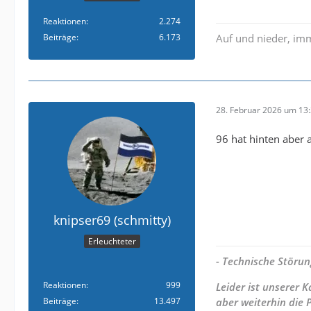
Reaktionen
2.274
Beiträge
6.173
Auf und nieder, im
28. Februar 2026 um 13
96 hat hinten aber 
knipser69 (schmitty)
Erleuchteter
- Technische Störun
Reaktionen
999
Leider ist unserer
Beiträge
13.497
aber weiterhin die 