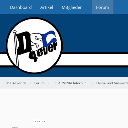
Dashboard
Artikel
Mitglieder
Forum
DSC4ever.de
Forum
...::: ARMINIA Intern :::...
Heim- und Auswärts