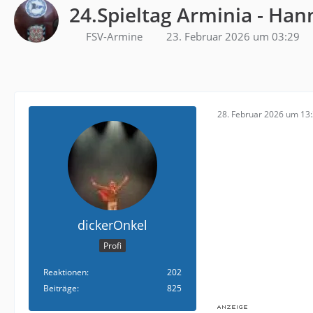
24.Spieltag Arminia - Han
FSV-Armine
23. Februar 2026 um 03:29
28. Februar 2026 um 13
dickerOnkel
Profi
Reaktionen
202
Beiträge
825