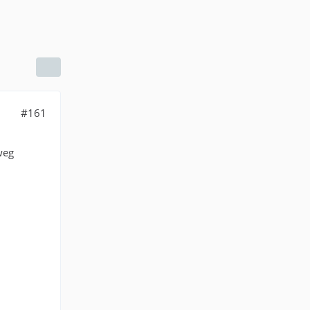
#161
weg