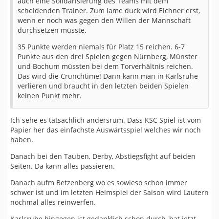
auch eine Solidarisierung des Teams mit dem
scheidenden Trainer. Zum lame duck wird Eichner erst,
wenn er noch was gegen den Willen der Mannschaft
durchsetzen müsste.
35 Punkte werden niemals für Platz 15 reichen. 6-7
Punkte aus den drei Spielen gegen Nürnberg, Münster
und Bochum müssten bei dem Torverhältnis reichen.
Das wird die Crunchtime! Dann kann man in Karlsruhe
verlieren und braucht in den letzten beiden Spielen
keinen Punkt mehr.
Ich sehe es tatsächlich andersrum. Dass KSC Spiel ist vom
Papier her das einfachste Auswärtsspiel welches wir noch
haben.
Danach bei den Tauben, Derby, Abstiegsfight auf beiden
Seiten. Da kann alles passieren.
Danach aufm Betzenberg wo es sowieso schon immer
schwer ist und im letzten Heimspiel der Saison wird Lautern
nochmal alles reinwerfen.
Karlsruhe hingegen ist gedanklich schon durch, hat jetzt