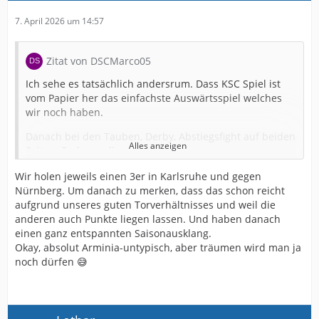
7. April 2026 um 14:57
Zitat von DSCMarco05
Ich sehe es tatsächlich andersrum. Dass KSC Spiel ist
vom Papier her das einfachste Auswärtsspiel welches
wir noch haben.
Danach bei den Tauben, Derby, Abstiegsfight auf beiden
Alles anzeigen
Seiten. Da kann alles passieren.
Danach aufm Betzenberg wo es sowieso schon immer
Wir holen jeweils einen 3er in Karlsruhe und gegen
schwer ist und im letzten Heimspiel der Saison wird
Nürnberg. Um danach zu merken, dass das schon reicht
Lautern nochmal alles reinwerfen.
aufgrund unseres guten Torverhältnisses und weil die
anderen auch Punkte liegen lassen. Und haben danach
Karlsruhe hingegen ist gedanklich schon durch, hat jetzt
einen ganz entspannten Saisonausklang.
etwas Trouble mit Trainerdiskussion. Eichner wird
Okay, absolut Arminia-untypisch, aber träumen wird man ja
seinem Trauzeugen schon helfen
noch dürfen 😅
Und spielerisch ist der KSC in letzter Zeit auch nicht so
überzeugend.