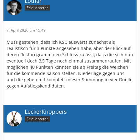
Lothar
Also ich sehe das Spiel in Karlsruhe als einfachstes der
drei an. Hoffe nach langer Zeit mal wieder auf einen
Erleuchteter
Auswärtssieg aufm Freitag abend wenn ich dabei bin
7. April 2026 um 15:49
Muss gestehen, dass ich KSC auswärts zunächst als
realistisch für 3 Punkte angesehen habe, aber der Blick auf
deren Restprogramm den Schluss zulässt, dass die sich nun
eventuell doch 3,5 Tage noch einmal zusammenraufen. Mit
möglichen 40 Punkten könnten sie ab Freitag die Weichen
für die kommende Saison stellen. Niederlage gegen uns
und die gehen mit komplett mieser Stimmung in vier Duelle
gegen Aufstiegskandidaten.
LeckerKnoppers
Erleuchteter