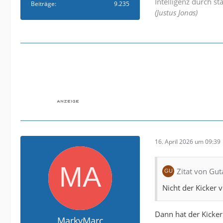
Intelligenz durch st
Beiträge
9.235
(Justus Jonas)
16. April 2026 um 09:39
Zitat von Gut
Nicht der Kicker 
Dann hat der Kicke
MarkyMarc