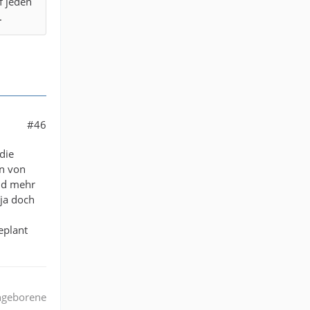
f jeden
.
#46
die
on von
und mehr
 ja doch
eplant
angeborene