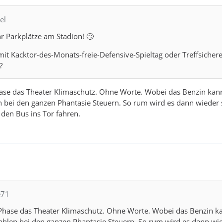
el
r Parkplätze am Stadion! 🙄
it Kacktor-des-Monats-freie-Defensive-Spieltag oder Treffsichere
?
hase das Theater Klimaschutz. Ohne Worte. Wobei das Benzin kan
 bei den ganzen Phantasie Steuern. So rum wird es dann wieder s
e den Bus ins Tor fahren.
e71
n Phase das Theater Klimaschutz. Ohne Worte. Wobei das Benzin 
ahlen bei den ganzen Phantasie Steuern. So rum wird es dann wi