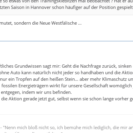
e so etwas von den Trainingskiebitzen mal beobachtet ? Hat er au
etzten Saison in Hannover schon häufiger auf der Position gespielt
rmutet, sondern die Neue Westfälische ...
tliches Grundwissen sagt mir: Geht die Nachfrage zurück, sinken 
 ohne Auto kann natürlich nicht jeder so handhaben und die Akti
h nur ein Tropfen auf den heißen Stein… aber mehr Klimaschutz 
fossilen Energieträgern wirkt für unsere Gesellschaft womöglich
 entgegen, indem wir uns befinden.
e die Aktion gerade jetzt gut, selbst wenn sie schon lange vorher g
" - "Nenn mich bloß nicht so, ich bemühe mich lediglich, die mir 