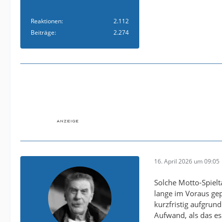
Reaktionen
2.112
Beiträge
2.274
16. April 2026 um 09:05
Solche Motto-Spielt
lange im Voraus gep
kurzfristig aufgrun
Aufwand, als das e