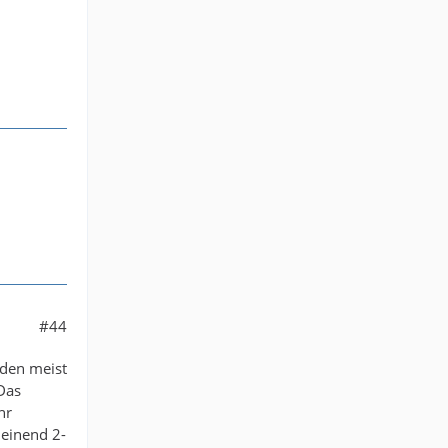
#44
rden meist
Das
hr
heinend 2-