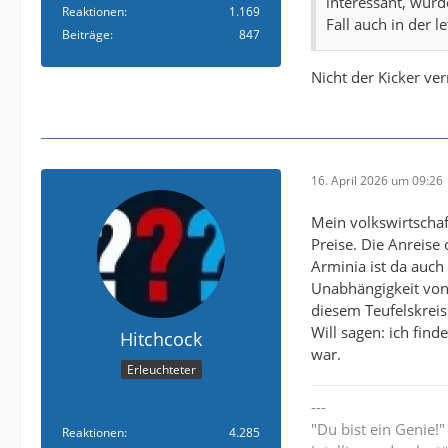
interessant, wurd
Reaktionen
1.169
Fall auch in der l
Beiträge
847
Nicht der Kicker ve
16. April 2026 um 09:26
Mein volkswirtschaf
Preise. Die Anreise
Arminia ist da auc
Unabhängigkeit von 
diesem Teufelskreis
Will sagen: ich find
Hitchcock
war.
Erleuchteter
---
"Du bist ein Genie!
Reaktionen
4.285