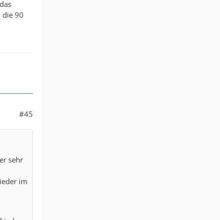
 das
m die 90
#45
er sehr
wieder im