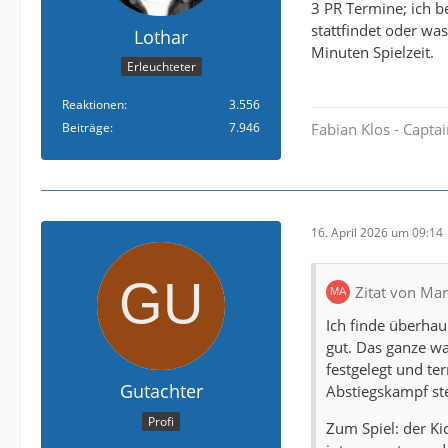
3 PR Termine; ich b
stattfindet oder was
Lothar
Minuten Spielzeit.
Erleuchteter
Reaktionen
3.556
Beiträge
7.946
Fabian Klos - Capta
16. April 2026 um 09:14
Zitat von Ma
Ich finde überhau
gut. Das ganze wa
festgelegt und te
Gutachter
Abstiegskampf ste
Profi
Zum Spiel: der Ki