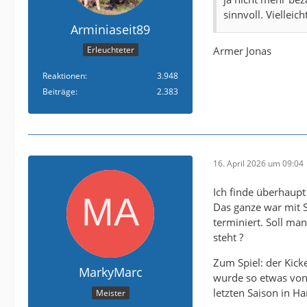
sinnvoll. Vielleic
Arminiaseit89
Armer Jonas
Erleuchteter
Reaktionen
3.948
Beiträge
2.383
16. April 2026 um 09:04
Ich finde überhaupt 
Das ganze war mit S
terminiert. Soll ma
steht ?
Zum Spiel: der Kicke
MarkyMarc
wurde so etwas von 
letzten Saison in Ha
Meister