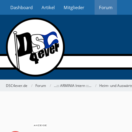
Dashboard
Artikel
Mitglieder
Forum
DSC4ever.de
Forum
...::: ARMINIA Intern :::...
Heim- und Auswärts