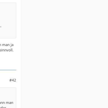
-
n man ja
innvoll.
#42
kann man
eder