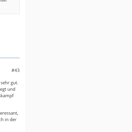
#43
 sehr gut.
legt und
gskampf
teressant,
ch in der