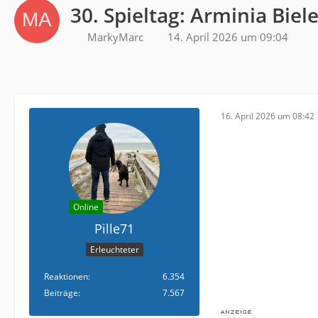
30. Spieltag: Arminia Biel
MarkyMarc
14. April 2026 um 09:04
16. April 2026 um 08:42
Online
Pille71
Erleuchteter
Reaktionen
6.354
Beiträge
7.567