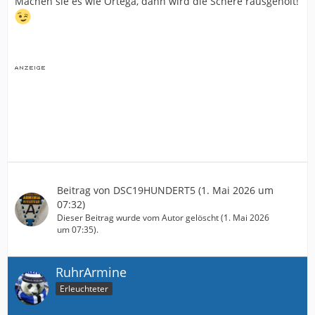
Machen sie es wie Ortega, dann wird die Schere rausgeholt!
Beitrag von
DSC19HUNDERT5
(
1. Mai 2026 um
07:32
)
Dieser Beitrag wurde vom Autor gelöscht (
1. Mai 2026
um 07:35
).
RuhrArmine
Erleuchteter