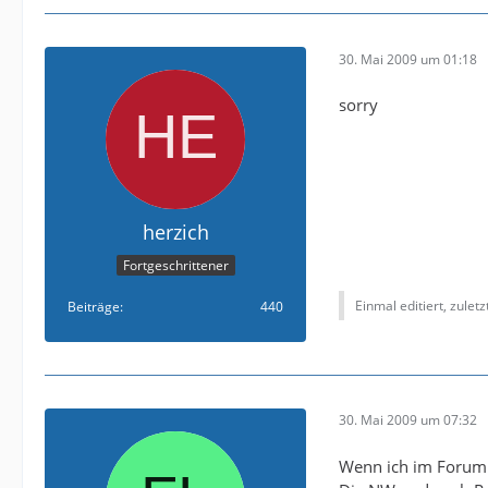
30. Mai 2009 um 01:18
sorry
herzich
Fortgeschrittener
Einmal editiert, zulet
Beiträge
440
30. Mai 2009 um 07:32
Wenn ich im Forum s