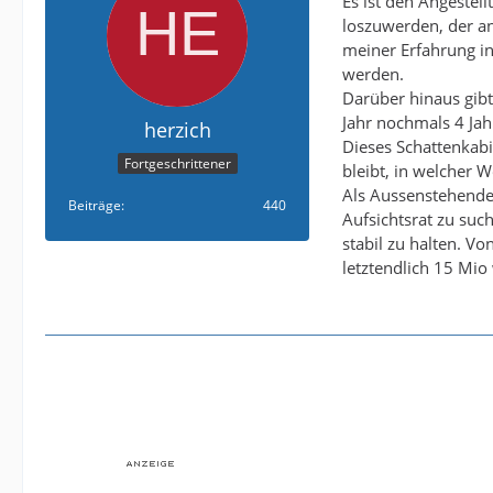
Es ist den Angestel
loszuwerden, der an
meiner Erfahrung in 
werden.
Darüber hinaus gibt 
Jahr nochmals 4 Jah
herzich
Dieses Schattenkabi
Fortgeschrittener
bleibt, in welcher W
Als Aussenstehende
Beiträge
440
Aufsichtsrat zu suc
stabil zu halten. V
letztendlich 15 Mio