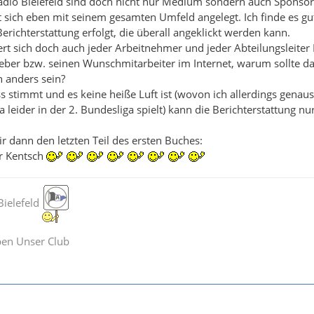
dio Bielefeld sind doch nicht nur Medium sondern auch Sponsor
t sich eben mit seinem gesamten Umfeld angelegt. Ich finde es gut
Berichterstattung erfolgt, die überall angeklickt werden kann.
rt sich doch auch jeder Arbeitnehmer und jeder Abteilungsleiter
eber bzw. seinen Wunschmitarbeiter im Internet, warum sollte da
 anders sein?
s stimmt und es keine heiße Luft ist (wovon ich allerdings genaus
leider in der 2. Bundesliga spielt) kann die Berichterstattung nur
ir dann den letzten Teil des ersten Buches:
r Kentsch
ielefeld
ben Unser Club