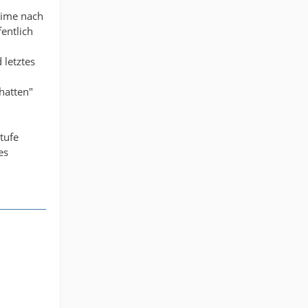
gime nach
fentlich
 letztes
hatten"
tufe
es