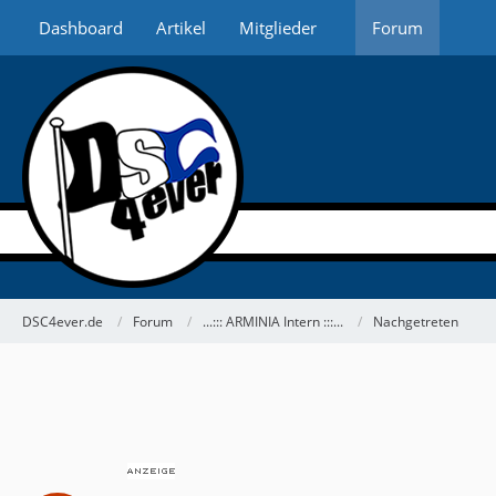
Dashboard
Artikel
Mitglieder
Forum
DSC4ever.de
Forum
...::: ARMINIA Intern :::...
Nachgetreten