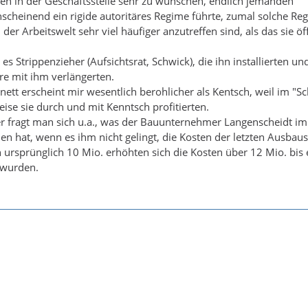
lten in der Geschäftsstelle sehr zu wünschen, endlich jemanden
scheinend ein rigide autoritäres Regime führte, zumal solche Re
der Arbeitswelt sehr viel häufiger anzutreffen sind, als das sie öf
es Strippenzieher (Aufsichtsrat, Schwick), die ihn installierten und
re mit ihm verlängerten.
nett erscheint mir wesentlich berohlicher als Kentsch, weil im "Sc
eise sie durch und mit Kenntsch profitierten.
r fragt man sich u.a., was der Bauunternehmer Langenscheidt im
hen hat, wenn es ihm nicht gelingt, die Kosten der letzten Ausbaus
on ursprünglich 10 Mio. erhöhten sich die Kosten über 12 Mio. bis 
 wurden.