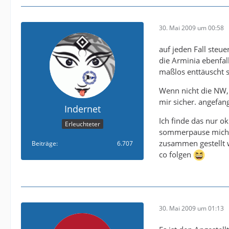
30. Mai 2009 um 00:58
auf jeden Fall steue
die Arminia ebenfa
maßlos enttäuscht s
Wenn nicht die NW, 
mir sicher. angefan
Indernet
Ich finde das nur ok
Erleuchteter
sommerpause mich d
zusammen gestellt 
Beiträge
6.707
co folgen
30. Mai 2009 um 01:13