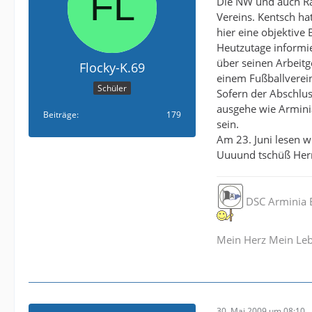
Die NW und auch Ra
Vereins. Kentsch ha
hier eine objektive 
Heutzutage informie
über seinen Arbeitg
Flocky-K.69
einem Fußballverein
Schüler
Sofern der Abschlus
ausgehe wie Arminia 
Beiträge
179
sein.
Am 23. Juni lesen w
Uuuund tschüß Her
DSC Arminia B
Mein Herz Mein Le
30. Mai 2009 um 08:10