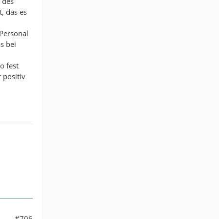
 des
, das es
 Personal
s bei
o fest
 positiv
#706