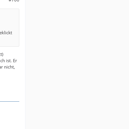
eklickt
t)
h ist. Er
r nicht,