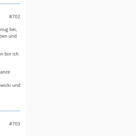
#702
enug bei,
aben und
n bin ich
 ganze
hwicki und
#703