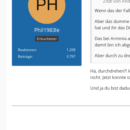
Zitat von An
Wenn das der Fall
Aber das dumme is
hat und ihr das D
Phil1983le
Das bei Arminia a
Erleuchteter
damit bin ich abg
Reaktionen
1.208
Aber durch zu dre
Beiträge
3.797
Hä, durchdrehen?! I
nicht. Jetzt könnte 
Und ja du bist dadur