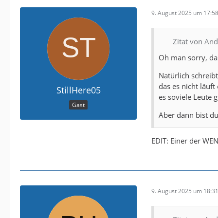
9. August 2025 um 17:5
Zitat von An
Oh man sorry, das
Natürlich schreib
das es nicht läuf
StillHere05
es soviele Leute gi
Gast
Aber dann bist d
EDIT: Einer der WEN
9. August 2025 um 18:3