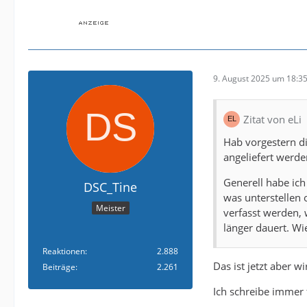
9. August 2025 um 18:3
Zitat von eLi
Hab vorgestern d
angeliefert werd
Generell habe ic
DSC_Tine
was unterstellen
Meister
verfasst werden, 
länger dauert. Wi
Reaktionen
2.888
Das ist jetzt aber wi
Beiträge
2.261
Ich schreibe immer 