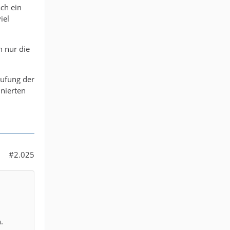
ch ein
iel
 nur die
tufung der
inierten
#2.025
.