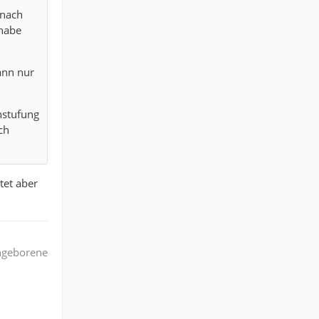
 nach
 habe
ann nur
instufung
ch
tet aber
angeborene