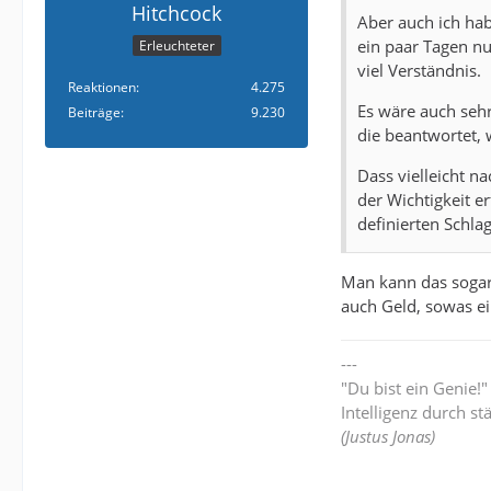
Hitchcock
Aber auch ich ha
ein paar Tagen nu
Erleuchteter
viel Verständnis.
Reaktionen
4.275
Es wäre auch seh
Beiträge
9.230
die beantwortet, 
Dass vielleicht n
der Wichtigkeit e
definierten Schla
Man kann das sogar
auch Geld, sowas e
---
"Du bist ein Genie!
Intelligenz durch st
(Justus Jonas)