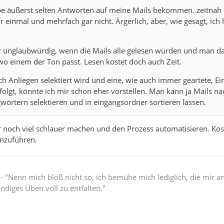
be äußerst selten Antworten auf meine Mails bekommen. zeitnah
r einmal und mehrfach gar nicht. Ärgerlich, aber, wie gesagt, ich
r unglaubwürdig, wenn die Mails alle gelesen würden und man d
wo einem der Ton passt. Lesen kostet doch auch Zeit.
ach Anliegen selektiert wird und eine, wie auch immer geartete, E
rfolgt, könnte ich mir schon eher vorstellen. Man kann ja Mails na
gwörtern selektieren und in eingangsordner sortieren lassen.
 noch viel schlauer machen und den Prozess automatisieren. Kos
inzuführen.
" - "Nenn mich bloß nicht so, ich bemühe mich lediglich, die mir 
ändiges Üben voll zu entfalten."