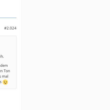
#2.024
4h.
andem
en Ton
s mal
ts