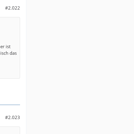
#2.022
er ist
misch das
#2.023