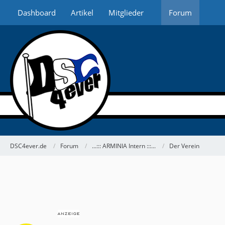
Dashboard
Artikel
Mitglieder
Forum
DSC4ever.de
Forum
...::: ARMINIA Intern :::...
Der Verein