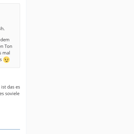
4h.
andem
en Ton
s mal
ts
ist das es
es soviele