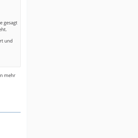
ce gesagt
eht.
ert und
fen mehr