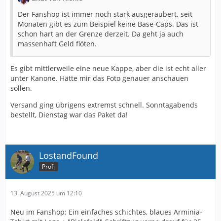
Für Fragen stehen wir Dir gerne zur Verfügung.
Der Fanshop ist immer noch stark ausgeräubert. seit
Vielen Dank für Dein Verständnis und Deine Geduld.
Monaten gibt es zum Beispiel keine Base-Caps. Das ist
schon hart an der Grenze derzeit. Da geht ja auch
massenhaft Geld flöten.
Mit freundlichen Grüßen aus der SchücoArena
Dein Fan-Serviceteam
Es gibt mittlerweile eine neue Kappe, aber die ist echt aller
unter Kanone. Hätte mir das Foto genauer anschauen
T
+49 521 966 11-211
sollen.
E
service@arminia.de
I
arminia.de
Versand ging übrigens extremst schnell. Sonntagabends
bestellt, Dienstag war das Paket da!
DSC Arminia Bielefeld GmbH & Co.
KGaA
Melanchthonstr. 31a - 33615 Bielefeld – Deutschland
LostandFound
Profi
13. August 2025 um 12:10
Neu im Fanshop: Ein einfaches schichtes, blaues Arminia-