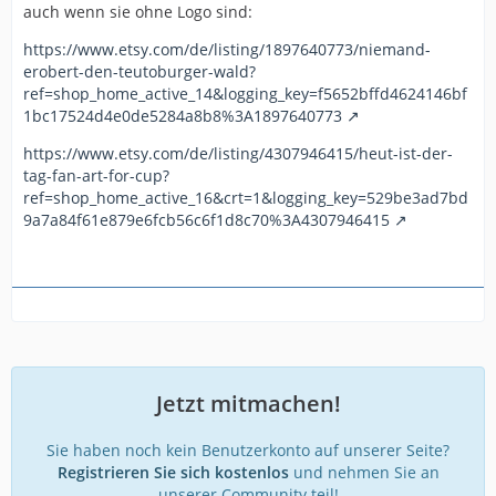
auch wenn sie ohne Logo sind:
https://www.etsy.com/de/listing/1897640773/niemand-
erobert-den-teutoburger-wald?
ref=shop_home_active_14&logging_key=f5652bffd4624146bf
1bc17524d4e0de5284a8b8%3A1897640773
https://www.etsy.com/de/listing/4307946415/heut-ist-der-
tag-fan-art-for-cup?
ref=shop_home_active_16&crt=1&logging_key=529be3ad7bd
9a7a84f61e879e6fcb56c6f1d8c70%3A4307946415
Jetzt mitmachen!
Sie haben noch kein Benutzerkonto auf unserer Seite?
Registrieren Sie sich kostenlos
und nehmen Sie an
unserer Community teil!