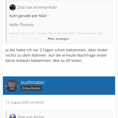
Zitat von Arminia-Rotti
Kam gerade per Mail :
Hallo Thomas,
vielen Dank für Deine Bestellung der „Nur einmal im
Leben“-Kollektion.
Alles anzeigen
Aufgrund von Lieferverzögerungen unseres Lieferanten
Ja die hatte ich vor 3 Tagen schon bekommen. Aber leider
kommt es zu einer etwas späteren Auslieferung als
nichts zu dem Rahmen. Auf die erneute Nachfrage leider
ursprünglich geplant. Deshalb konnten wir - wie Du
keine Antwort bekommen. Wie so oft leider.
sicher bereits gemerkt hast - unsere geplante
Zustellung bis zum Saisonstart nicht einhalten. Der
Versand wird nun voraussichtlich
ab Mitte August
erfolgen.
sushinator
Wir verstehen, dass dies enttäuschend ist und möchten
Erleuchteter
uns für die Unannehmlichkeiten aufrichtig
entschuldigen. Selbstverständlich arbeiten wir mit
13. August 2025 um 06:24
Hochdruck daran, die Verzögerung so gering wie
möglich zu halten.
Zitat von Richie