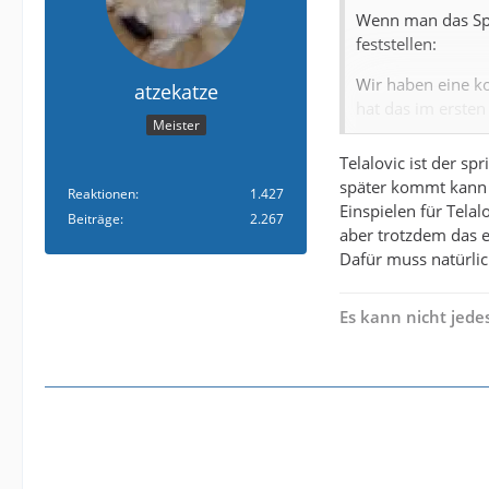
Wenn man das Spi
feststellen:
Wir haben eine ko
atzekatze
hat das im ersten
Meister
sich etwas einges
Telalovic ist der s
Wörl tut es gut, 
später kommt kann 
Reaktionen
1.427
fehlt schlicht Sp
Einspielen für Telal
Beiträge
2.267
Anlagen. Wörl tr
aber trotzdem das e
trauen, den ball 
Dafür muss natürlic
Grodowski ist das 
wenn er rackert w
Es kann nicht jede
semi. Wenn Uldrik
Qualität geben un
Taktisch muss man
defensiven Mittelf
einfach ineffektiv
auffallend wenige