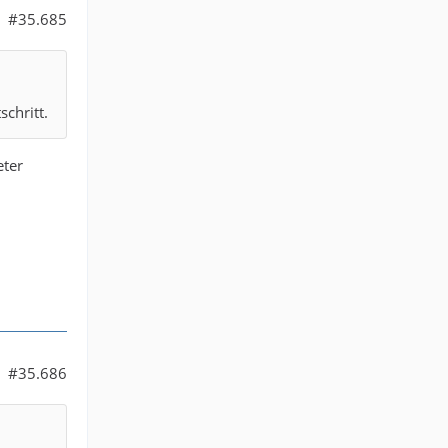
#35.685
chritt.
eter
#35.686