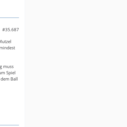
 meinen
.
#35.687
Mutzel
umindest
ig muss
um Spiel
 dem Ball