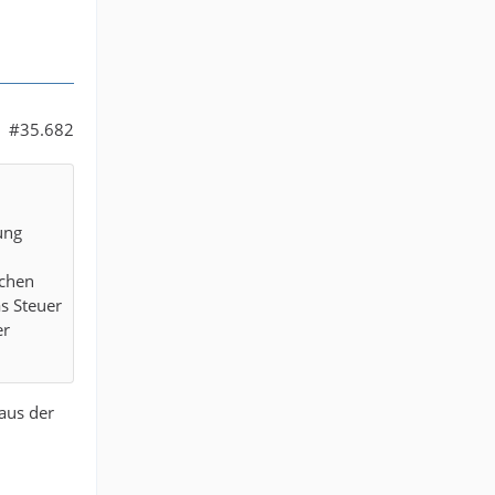
#35.682
ung
ichen
as Steuer
er
aus der