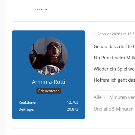
1. Februar 2026 um 15:
Genau dass durfte h
Ein Punkt beim Mitk
Wieder ein Spiel we
Hoffentlich geht das 
Arminia-Rotti
Erleuchteter
Alle 11 Minuten verl
Reaktionen
12.763
Und alle 5 Minuten 
Beiträge
20.872