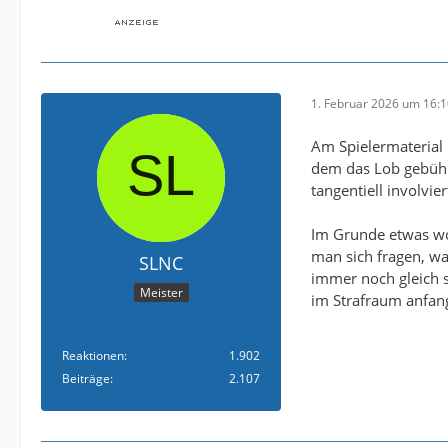
Das Spiel heute 
Augen braucht Kn
1. Februar 2026 um 16:
Am Spielermaterial 
dem das Lob gebührt
tangentiell involvier
Im Grunde etwas wo
man sich fragen, wa
SLNC
immer noch gleich s
Meister
im Strafraum anfang
Reaktionen
1.902
Beiträge
2.107