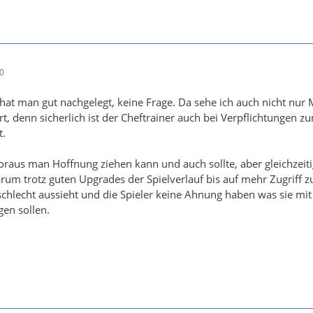
muss der taktische und spielerische Wendepunkt gewesen sein. In
iat jetzt 6 Punkte aus dem Spielen gegen Braunschweig und Fürth
10
hat man gut nachgelegt, keine Frage. Da sehe ich auch nicht nur 
, denn sicherlich ist der Cheftrainer auch bei Verpflichtungen z
t.
raus man Hoffnung ziehen kann und auch sollte, aber gleichzeit
rum trotz guten Upgrades der Spielverlauf bis auf mehr Zugriff z
chlecht aussieht und die Spieler keine Ahnung haben was sie mit
en sollen.