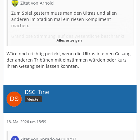
Zitat von Arnold
Zum Spiel gestern muss man den Ultras und allen
anderen im Stadion mal ein riesen Kompliment
machen.
Grandiose Stimmung, auf das wesentliche beschränkt
Alles anzeigen
und das gesamte Stadion mitgenommen.
Unfassbar geil. Alles rausgehauen und mega supportet.
Wäre noch richtig perfekt, wenn die Ultras in einen Gesang
So geht Stimmung.
der anderen Tribünen mit einstimmen würden oder kurz
ihren Gesang sein lassen könnten.
Jede Aktion beklatscht, wie zu besten Zeiten auf der
Insel, einfach herrlich.
Wenn man dann noch Bilder vom Fanmarsch etc. sieht,
DSC_Tine
bekommt man direkt Gänsehaut.
Meister
So sollte es immer sein und kein Gegner würde auf der
Alm auch nur ansatzweise gerne spielen müssen. Ich
fand es Spitze.
18. Mai 2026 um 15:59
Zitat von SpradowerJung71