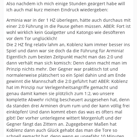
Also nachdem ich mich einige Stunden geärgert habe will
ich auch mal kurz meinen Eindruck wiedergeben:
Arminia war in der 1 HZ überlegen, hätte auch durchaus mit
einer 2:0 Führung in die Pause gehen müssen. ABER: Fort ist
wohl wirklich kein Goalgetter und Katongo wie desöfteren
vor dem Tor unglücklich!
Die 2 HZ fing relativ lahm an, Koblenz kam immer besser ins
Spiel und dann war sie doch da die Führung für Arminia!
Eigentlich zum besten Zeitpunkt macht man das 2:0 und
dann verhält man sich komisch: Denn dann macht man im
Prinzip nichts mehr. Der Gegner war praktisch tot und
normalerweise plätschert so ein Spiel dahin und am Ende
gewinnt die Mannschaft die 2:0 geführt hat! ABER: Koblenz
hat im Prinzip nur Verlegenheitsangriffe gemacht und
genau damit kamen sie plötzlich zum 1:2, wo unsere
komplette Abwehr richtig bescheuert ausgesehen hat, denn
da standen drei Arminen drum rum und der kann völlig frei
einköpfen! Und dann kommt eben das was es öfters mal
gibt! Der vorher unterlegene wittert Morgenluft und der
Gegner fängt das Zittern an. Zugegebener Maßen hat
Koblenz dann auch Glück gehabt das man die Tore so
schnell gemacht hat, denn wenn es ungefähr 10 Minuten