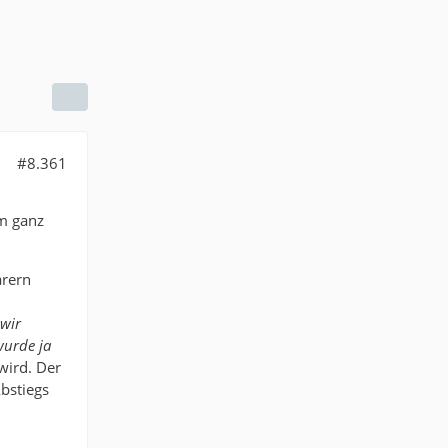
#8.361
m ganz
ärern
 wir
wurde ja
wird. Der
Abstiegs