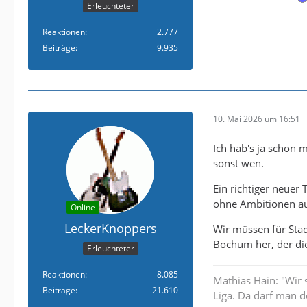
Erleuchteter
Reaktionen
2.777
Beiträge
9.935
10. Mai 2026 um 16:51
Ich hab's ja schon 
sonst wen.
Ein richtiger neue
ohne Ambitionen au
Online
LeckerKnoppers
Wir müssen für Stad
Bochum her, der die
Erleuchteter
Reaktionen
8.085
Mathias Hain: "Wir 
Beiträge
21.610
Liga. Da darf man d