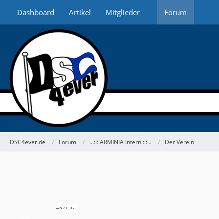
Dashboard
Artikel
Mitglieder
Forum
DSC4ever.de
Forum
...::: ARMINIA Intern :::...
Der Verein