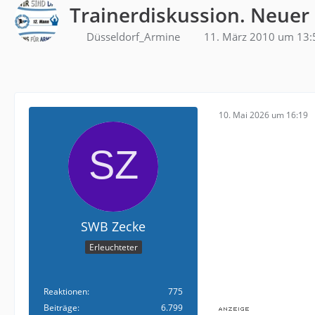
Trainerdiskussion. Neuer
Düsseldorf_Armine
11. März 2010 um 13:
10. Mai 2026 um 16:19
SWB Zecke
Erleuchteter
Reaktionen
775
Beiträge
6.799