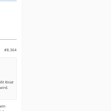
#8.364
Mit Kniat
wird.
inem