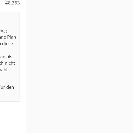
#8.363
fang
hne Plan
h diese
an als
ch nicht
habt
Für den