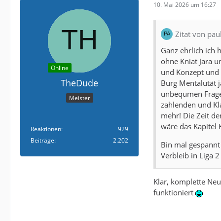
10. Mai 2026 um 16:27
Zitat von pau
Ganz ehrlich ich 
ohne Kniat Jara u
Online
und Konzept und n
TheDude
Burg Mentalutät j
unbequmen Fragen
Meister
zahlenden und Kla
mehr! Die Zeit de
wäre das Kapitel 
Reaktionen
929
Beiträge
2.202
Bin mal gespannt
Verbleib in Liga 2
Klar, komplette Neu
funktioniert