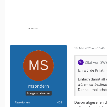
10. Mai 2026 um 16:46
Zitat von SW
Ich würde Kniat 
Einfach damit al
wären wir bestimm
msondern
Der soll mal schö
Fortgeschrittener
Davon abgesehen das
Reaktionen
408