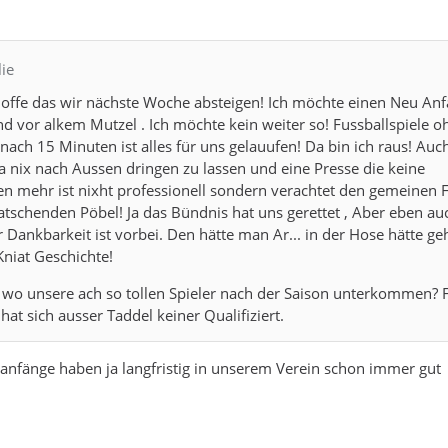
lie
hoffe das wir nächste Woche absteigen! Ich möchte einen Neu An
nd vor alkem Mutzel . Ich möchte kein weiter so! Fussballspiele o
ach 15 Minuten ist alles für uns gelauufen! Da bin ich raus! Auc
a nix nach Aussen dringen zu lassen und eine Presse die keine
 mehr ist nixht professionell sondern verachtet den gemeinen F
tschenden Pöbel! Ja das Bündnis hat uns gerettet , Aber eben au
r Dankbarkeit ist vorbei. Den hätte man Ar... in der Hose hätte ge
Kniat Geschichte!
 wo unsere ach so tollen Spieler nach der Saison unterkommen? 
 hat sich ausser Taddel keiner Qualifiziert.
anfänge haben ja langfristig in unserem Verein schon immer gut