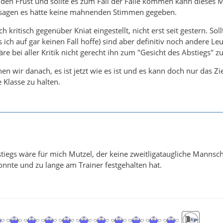
e den Frust und sollte es zum Fall der Fälle kommen kann dieses 
 sagen es hätte keine mahnenden Stimmen gegeben.
h kritisch gegenüber Kniat eingestellt, nicht erst seit gestern. Soll
ich auf gar keinen Fall hoffe) sind aber definitiv noch andere Leu
äre bei aller Kritik nicht gerecht ihn zum "Gesicht des Abstiegs" 
 wir danach, es ist jetzt wie es ist und es kann doch nur das Zie
 Klasse zu halten.
tiegs wäre für mich Mutzel, der keine zweitligataugliche Mannsch
nnte und zu lange am Trainer festgehalten hat.