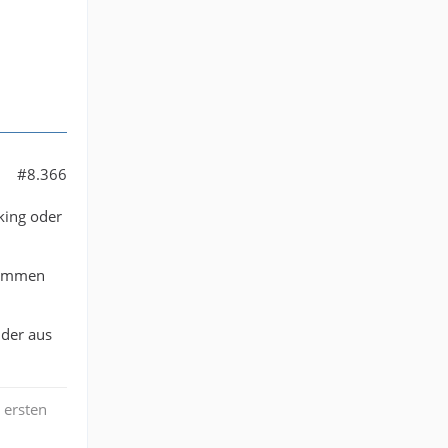
#8.366
king oder
 kommen
 der aus
 ersten