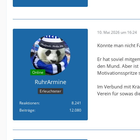
10. Mai 2026 um 16:24
Könnte man nicht F
Er hat soviel mitge
den Mund. Aber ist
Online
Motivationsspritze s
RuhrArmine
Im Verbund mit Kräm
Erleuchteter
Verein für sowas di
Reaktionen
8.241
Beiträge
12.080