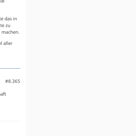
Mal
te das in
te zu
zu machen.
l aller
#8.365
aft