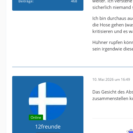
weiter. Ich versteh
Beiträge
468
sicherlich niemand
Ich bin durchaus auc
die Hose gehen (was 
kritisieren und es w
Hühner rupfen können
sein irgendwie diese
10. Mai 2026 um 16:49
Das Gesicht des Abs
zusammenstellen ko
Online
12freunde