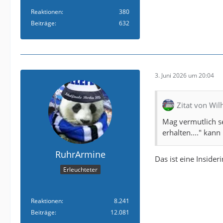
Reaktionen
380
Beiträge
632
3. Juni 2026 um 20:04
Zitat von Wi
Mag vermutlich s
erhalten...." kan
RuhrArmine
Das ist eine Insider
Erleuchteter
Reaktionen
8.241
Beiträge
12.081