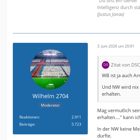
"Du bist ein Genie!
Intelligenz durch st
(Justus Jonas)
3. Juni 2026 um 20:01
Zitat von DS
WB ist ja auch A
Und NW wird nix 
erhalten.
Wilhelm 2704
Moderator
Mag vermutlich sei
erhalten...." kann i
Reaktionen
2.911
Beiträge
5.723
In der NW keine Mel
dürfte.