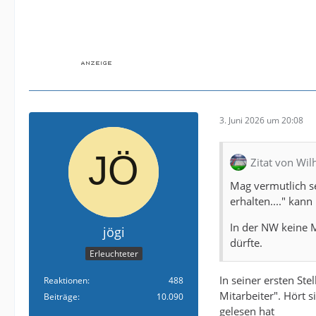
3. Juni 2026 um 20:08
Zitat von Wi
Mag vermutlich s
erhalten...." kan
In der NW keine M
jögi
dürfte.
Erleuchteter
In seiner ersten S
Reaktionen
488
Mitarbeiter". Hört 
Beiträge
10.090
gelesen hat