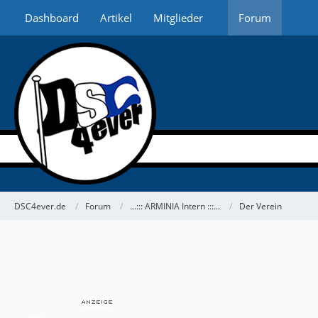
Dashboard
Artikel
Mitglieder
Forum
DSC4ever.de
Forum
...::: ARMINIA Intern :::...
Der Verein