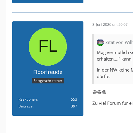
3. Juni 2026 um 20:07
Zitat von Wi
Mag vermutlich s
erhalten...." kan
In der NW keine M
Floorfreude
dürfte.
Fortgeschrittener
😆😆😆
Reaktionen
553
Zu viel Forum für e
Beiträge
397