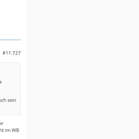
#11.727
a
sch sein
er
icht im WB