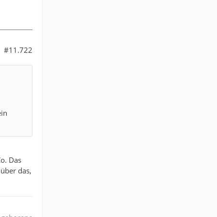
#11.722
ein
Co. Das
 über das,