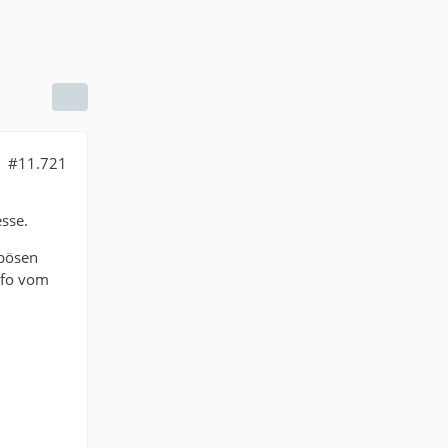
#11.721
sse.
 bösen
nfo vom