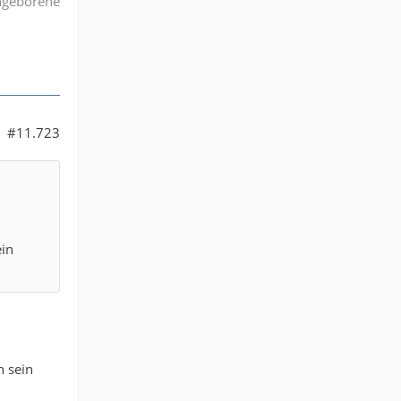
angeborene
#11.723
ein
h sein