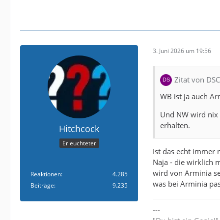
3. Juni 2026 um 19:56
Zitat von DS
WB ist ja auch A
Und NW wird nix 
erhalten.
Hitchcock
Erleuchteter
Ist das echt immer 
Naja - die wirklich
wird von Arminia se
Reaktionen
4.285
was bei Arminia pas
Beiträge
9.235
---