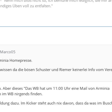
" - "Nenn mich bloß nicht so, ich bemühe mich lediglich, die mir 
ändiges Üben voll zu entfalten."
CMarco05
rminia Homepresse.
wissen da die bösen Schuster und Riemer keinerlei Info vom Ver
n. Aber dieses "Das WB hat um 11:00 Uhr eine Mail von Arminia
ch im WB nirgends finden.
dung dazu. Im Kicker steht auch nix davon, dass da was im Busc