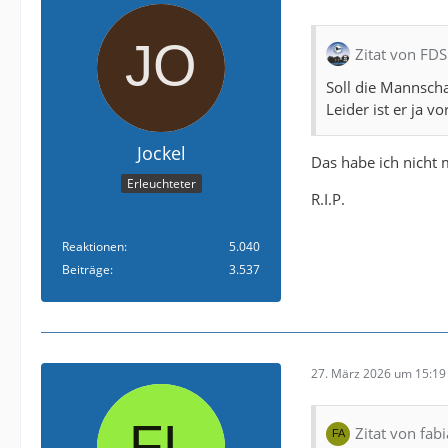
Zitat von FD
Soll die Mannscha
Leider ist er ja v
Jockel
Das habe ich nich
Erleuchteter
R.I.P.
Reaktionen
5.040
Beiträge
3.537
27. März 2026 um 15:19
Zitat von fa