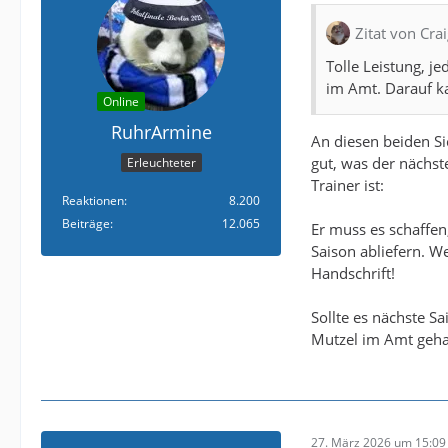
Zitat von Cra
Tolle Leistung, 
im Amt. Darauf ka
Online
RuhrArmine
An diesen beiden Si
gut, was der nächste
Erleuchteter
Trainer ist:
Reaktionen
8.200
Beiträge
12.065
Er muss es schaffen,
Saison abliefern. W
Handschrift!
Sollte es nächste S
Mutzel im Amt gehal
27. März 2026 um 15:09