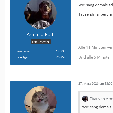
Wie sang damals sc
Tausendmal berührt--
Arminia-Rotti
Erleuchteter
Alle 11 Minuten verl
Reaktionen
12.737
Und alle 5 Minuten 
Beiträge
20.852
27. März 2026 um 13:00
Zitat von Arm
Wie sang damals 