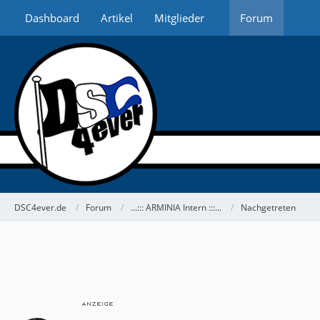
Dashboard
Artikel
Mitglieder
Forum
DSC4ever.de
Forum
...::: ARMINIA Intern :::...
Nachgetreten