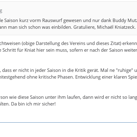
ig
jede Saison kurz vorm Rauswurf gewesen und nur dank Buddy Mut
nn man sich schon was einbilden. Gratuliere, Michaél Kniatzeck.
chtweisen (obige Darstellung des Vereins und dieses Zitat) erken
 Schritt für Kniat hier sein muss, sofern er nach der Saison weite
 dass er nicht in jeder Saison in die Kritik gerät. Mal ne "ruhige" 
eitestgehend ohne kritische Phasen. Entwicklung einer klaren Spi
aison wie diese Saison unter ihm laufen, dann wird er nicht so lan
ten. Da bin ich mir sicher!