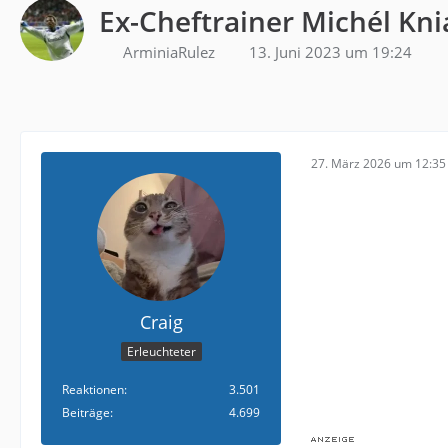
Ex-Cheftrainer Michél Kni
ArminiaRulez
13. Juni 2023 um 19:24
27. März 2026 um 12:35
Craig
Erleuchteter
Reaktionen
3.501
Beiträge
4.699