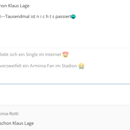
hon Klaus Lage
-Tausendmal ist n i c h t s passiert
iebt sich ein Single im Internet
verzweifelt ein Arminia Fan im Stadion
inia-Rotti
schon Klaus Lage