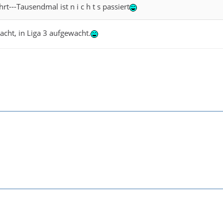
t---Tausendmal ist n i c h t s passiert
cht, in Liga 3 aufgewacht.