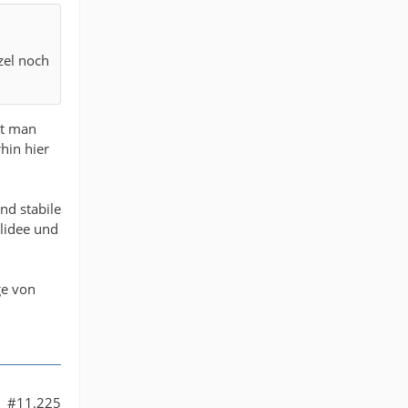
zel noch
nt man
rhin hier
und stabile
elidee und
ge von
#11.225