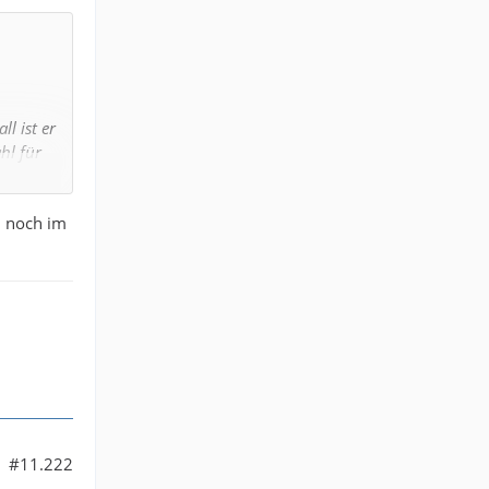
ll ist er
hl für
l noch im
Torwart-
#11.222