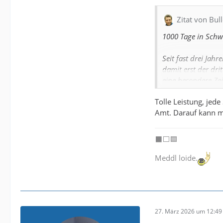
Zitat von Bul
1000 Tage in Schw
Seit fast drei Jahr
damit erst der dri
eine besondere Zei
Tolle Leistung, je
🏆 Pokalfinaltrain
Amt. Darauf kann ma
📈 Aufstiegstrainer
🥇 Zweifacher Wes
⬛️⬜️🟦
Glückwunsch, Mitc
gemeistert. 💪
Meddl loide.
Und natürlich auc
Trainer Sü, die ge
😂👍😂👍😂👍
27. März 2026 um 12:49
Irgendwie geil gr