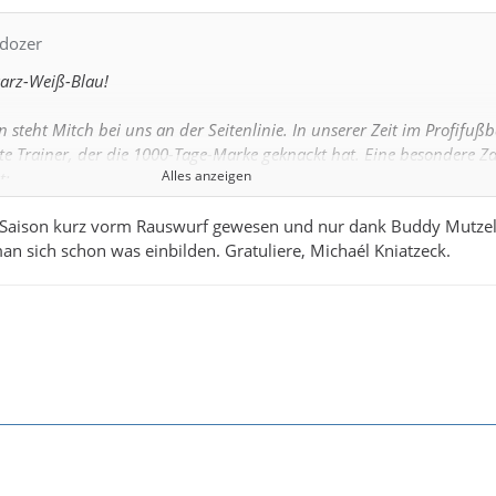
ldozer
arz-Weiß-Blau!
en steht Mitch bei uns an der Seitenlinie. In unserer Zeit im Profifußba
tte Trainer, der die 1000-Tage-Marke geknackt hat. Eine besondere Za
Alles anzeigen
t:
de Saison kurz vorm Rauswurf gewesen und nur dank Buddy Mutze
er
n sich schon was einbilden. Gratuliere, Michaél Kniatzeck.
tfalenpokalsieger
h! Gemeinsam haben wir viel erreicht und auch schwierige Phasen
h Glückwunsch an unsere Co-Trainer Dani und Steri, sowie unseren 
nauso jeden Tag alles für unseren Verein geben! 🙌
ad 😄