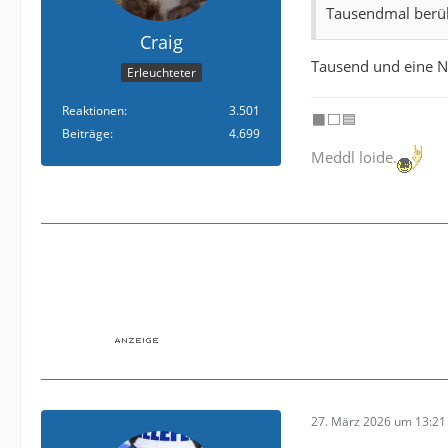
Tausendmal berühr
Craig
Tausend und eine Na
Erleuchteter
Reaktionen
3.501
⬛️⬜️🟦
Beiträge
4.699
Meddl loide.
27. März 2026 um 13:21