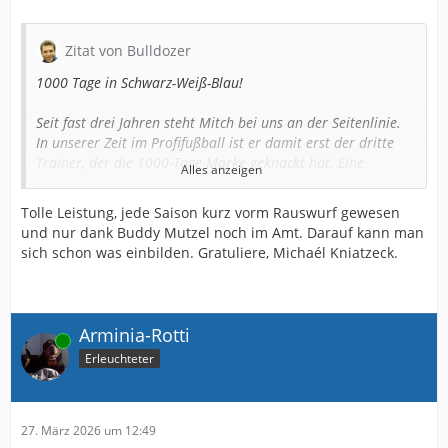
Zitat von Bulldozer
1000 Tage in Schwarz-Weiß-Blau!
Seit fast drei Jahren steht Mitch bei uns an der Seitenlinie.
In unserer Zeit im Profifußball ist er damit erst der dritte
Trainer, der die 1000-Tage-Marke geknackt hat. Eine
Alles anzeigen
besondere Zahl für eine besondere Zeit:
Tolle Leistung, jede Saison kurz vorm Rauswurf gewesen
🏆 Pokalfinaltrainer
und nur dank Buddy Mutzel noch im Amt. Darauf kann man
📈 Aufstiegstrainer
sich schon was einbilden. Gratuliere, Michaél Kniatzeck.
🥇 Zweifacher Westfalenpokalsieger
Glückwunsch, Mitch! Gemeinsam haben wir viel erreicht und
auch schwierige Phasen gemeistert. 💪
Arminia-Rotti
Online
Und natürlich auch Glückwunsch an unsere Co-Trainer Dani
Erleuchteter
und Steri, sowie unseren Torwart-Trainer Sü, die genauso
jeden Tag alles für unseren Verein geben! 🙌
😂👍😂👍😂👍
27. März 2026 um 12:49