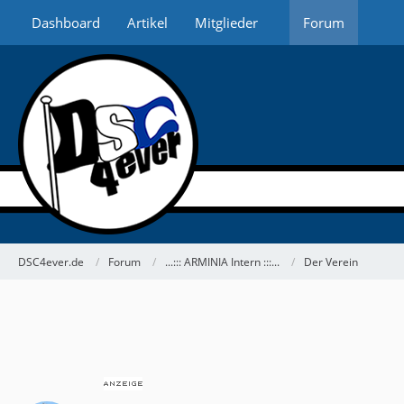
Dashboard
Artikel
Mitglieder
Forum
DSC4ever.de
Forum
...::: ARMINIA Intern :::...
Der Verein