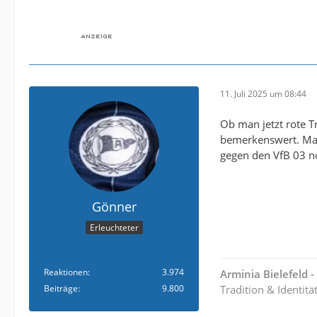
11. Juli 2025 um 08:44
Ob man jetzt rote Tr
bemerkenswert. Man 
gegen den VfB 03 n
Gönner
Erleuchteter
Reaktionen
3.974
Arminia Bielefeld 
Beiträge
9.800
Tradition & Identitä