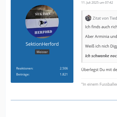
11. Juli 2025 um 07:42
Zitat von Ti
Ich finds auch ri
Aber Arminia und
SektionHerford
Weiß ich nich Dig
Meister
Ich schwanke noc
Reaktionen
2.506
Überlegst Du mit d
Beiträge
1.821
"In einem Fussballer