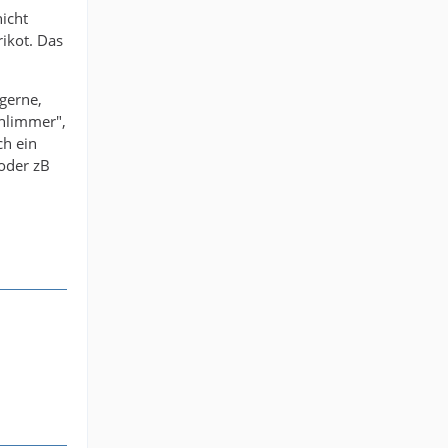
nicht
ikot. Das
 gerne,
chlimmer",
ch ein
(oder zB