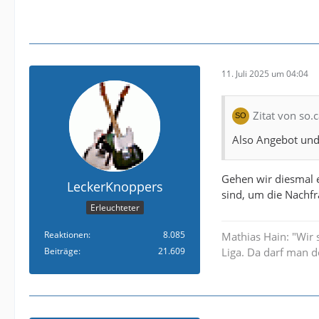
11. Juli 2025 um 04:04
Zitat von so.c
Also Angebot und 
Gehen wir diesmal 
LeckerKnoppers
sind, um die Nachf
Erleuchteter
Reaktionen
8.085
Mathias Hain: "Wir 
Beiträge
21.609
Liga. Da darf man d