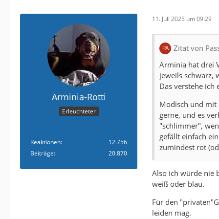
11. Juli 2025 um 09:29
Zitat von Pas
Arminia hat drei 
jeweils schwarz, 
Das verstehe ich e
Arminia-Rotti
Modisch und mit d
Erleuchteter
gerne, und es ver
"schlimmer", wen
gefällt einfach e
Reaktionen
12.756
zumindest rot (od
Beiträge
20.870
Also ich würde nie 
weiß oder blau.
Für den "privaten"
leiden mag.