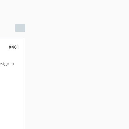
#461
esign in