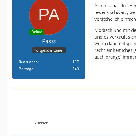
Arminia hat drei Ve
jeweils schwarz, we
verstehe ich einfach
Modisch und mit dem
Online
und es verkauft sic
Passt
wenn dann entsprech
recht einheitliches
Fortgeschrittener
auch orange) immer
Reaktionen
197
Beiträge
349