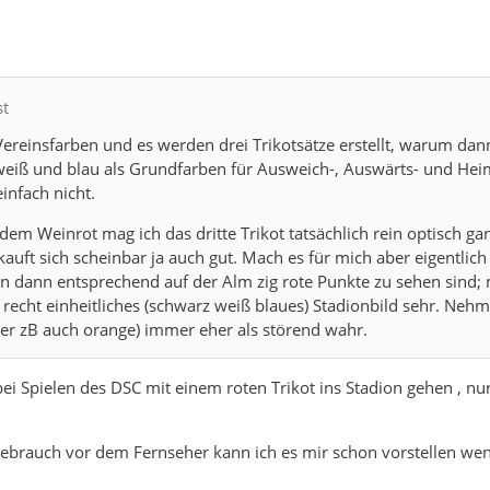
st
Vereinsfarben und es werden drei Trikotsätze erstellt, warum dan
weiß und blau als Grundfarben für Ausweich-, Auswärts- und Heim
infach nicht.
em Weinrot mag ich das dritte Trikot tatsächlich rein optisch ga
kauft sich scheinbar ja auch gut. Mach es für mich aber eigentlic
n dann entsprechend auf der Alm zig rote Punkte zu sehen sind; 
in recht einheitliches (schwarz weiß blaues) Stadionbild sehr. Neh
er zB auch orange) immer eher als störend wahr.
bei Spielen des DSC mit einem roten Trikot ins Stadion gehen , nu
Gebrauch vor dem Fernseher kann ich es mir schon vorstellen we