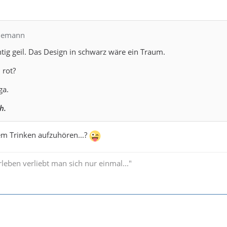
edemann
chtig geil. Das Design in schwarz wäre ein Traum.
 rot?
ga.
h.
em Trinken aufzuhören...?
leben verliebt man sich nur einmal..."