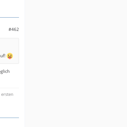
#462
auf!
glich
 ersten