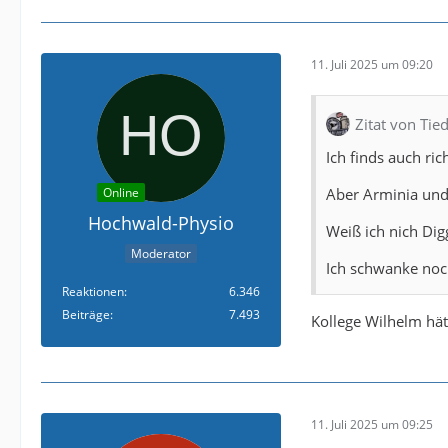
11. Juli 2025 um 09:20
Zitat von Ti
Ich finds auch ri
Aber Arminia und
Online
Hochwald-Physio
Weiß ich nich Dig
Moderator
Ich schwanke noc
Reaktionen
6.346
Beiträge
7.493
Kollege Wilhelm hät
11. Juli 2025 um 09:25