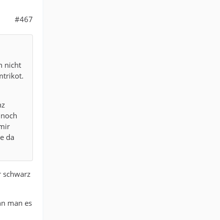
#467
n nicht
trikot.
nz
h noch
mir
me da
r schwarz
nn man es