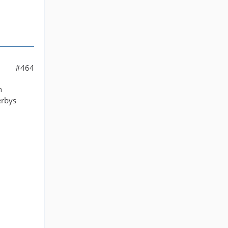
#464
n
erbys