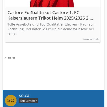
Castore Fußballtrikot Castore 1. FC
Kaiserslautern Trikot Heim 2025/2026 2.
Bundesliga
Tolle Angebote und Top Qualität entdecken - Kauf auf
Rechnung und Raten ✔ Erfülle dir deine Wünsche bei
OTTO!
www.otto.de
so.cal
Erleuchteter