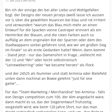
17. Juli 2025 um 00:42
Bin ich der einzige der bei aller Liebe und Wohlgefallen
bzgl. der Designs der neuen Jerseys (weiß lasse ich aussen
vor !), über die gewählten Nuancen bei blau und rot irritiert
und verwundert "warum das Blau mich mehr an einen
Entwurf für die Spacken vonne Castroper erinnert als ein
Heimtrikot der Blauen, und die roten Farben auch so
auffälig an dem originalen Rot der Sparren oder dem des
Stadtwappens vorbei gefahren sind, wie wir am großen Sieg
im Finale" so als erste Gedanken hatte? Wenn, dann kommt
- Stand jetzt - nur das Damenshirt in Frage...vielleicht mit
der 12 und "Wir" oder leicht selbstironisch
"Leineweberring" oder "we became heroes" als Flock
und der 24525 als Nummer und statt Arminia oder Bielefeld
unten dann nochmal an Bowie gelehnt "just for one
game"...
Für das "Team Marketing / Merchandise" bei Arminia - falls
eon Design competition zum 100. der Alm angedacht wäre,
dann macht es so, das der Siegerentwurf frühzeitig
vorgestellt wird, wie beim 120 Jahre Shirt, nur das man
direkt verbindlich vorbestellen kann, und um , den Beitrag