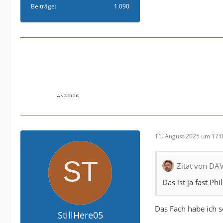
Beiträge
1.090
11. August 2025 um 17:
Zitat von DA
Das ist ja fast Ph
Das Fach habe ich s
StillHere05