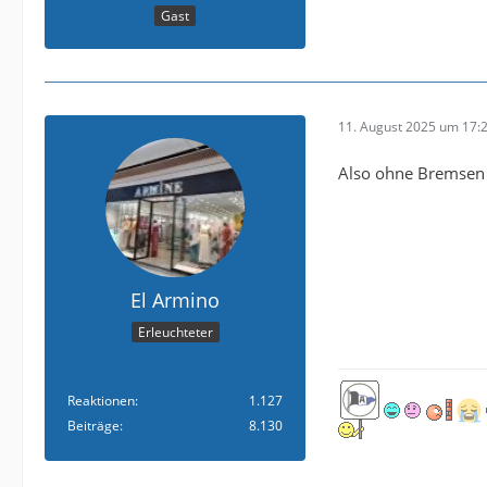
Gast
11. August 2025 um 17:
Also ohne Bremse
El Armino
Erleuchteter
Reaktionen
1.127
Beiträge
8.130