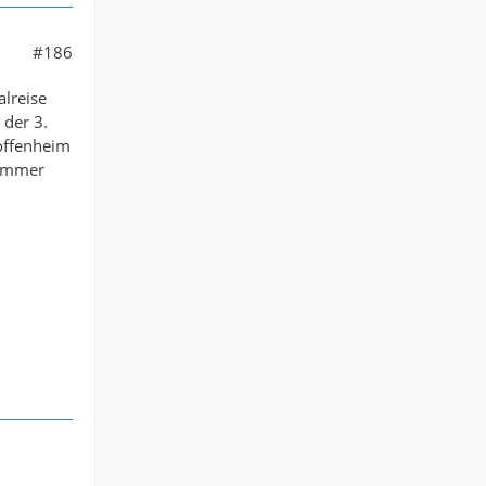
#186
lreise
 der 3.
Hoffenheim
 immer