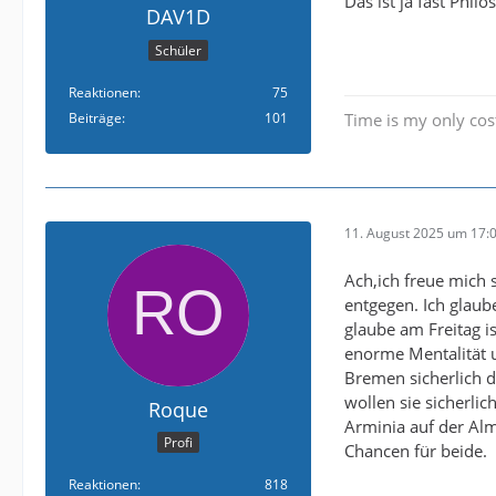
Das ist ja fast Phil
DAV1D
Schüler
Reaktionen
75
Beiträge
101
Time is my only cos
11. August 2025 um 17:
Ach,ich freue mich 
entgegen. Ich glaube
glaube am Freitag i
enorme Mentalität 
Bremen sicherlich d
wollen sie sicherli
Roque
Arminia auf der Alm
Profi
Chancen für beide.
Reaktionen
818