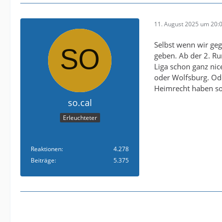
11. August 2025 um 20:
Selbst wenn wir ge
geben. Ab der 2. Ru
Liga schon ganz nic
oder Wolfsburg. Ode
Heimrecht haben sol
so.cal
Erleuchteter
Reaktionen
4.278
Beiträge
5.375