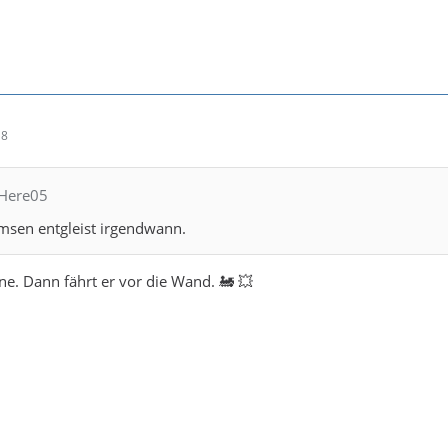
18
llHere05
msen entgleist irgendwann.
ne. Dann fährt er vor die Wand. 🚂 💥