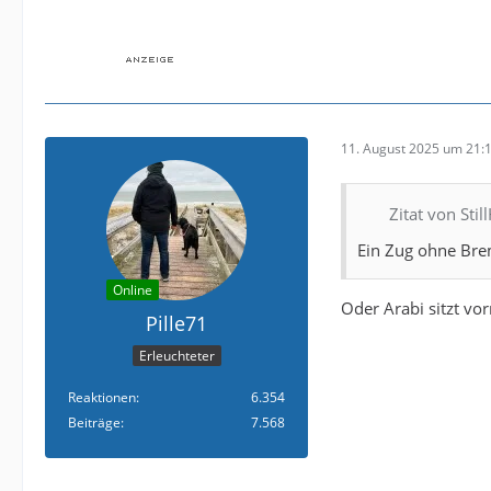
11. August 2025 um 21:
Zitat von Sti
Ein Zug ohne Bre
Online
Oder Arabi sitzt vor
Pille71
Erleuchteter
Reaktionen
6.354
Beiträge
7.568