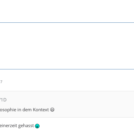
07
V1D
ilosophie in dem Kontext 😃
einerzeit gehasst