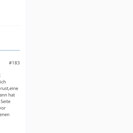
#183
t
ich
rust,eine
ann hat
Seite
vor
henen