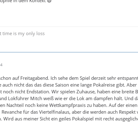
osophie in dem Kontext 😃
t time is my only loss
04
schon auf Freitagabend. Ich sehe dem Spiel derzeit sehr entspann
 auch nicht das das diese Saison eine lange Pokalreise gibt. Aber 
st noch nicht Endstation. Wir spielen Zuhause, haben eine breite B
und Lokführer Mitch weiß wie er die Lok am dampfen hält. Und d
en Nachteil noch keine Wettkampfpraxis zu haben. Auf der einen 
ch Revanche für das Viertelfinalaus, aber die werden auch Respekt 
. Wird aus meiner Sicht ein geiles Pokalspiel mit recht ausgeglic