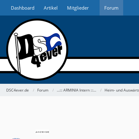
Dashboard
Artikel
Mitglieder
Forum
DSC4ever.de
Forum
...::: ARMINIA Intern :::...
Heim- und Auswärts