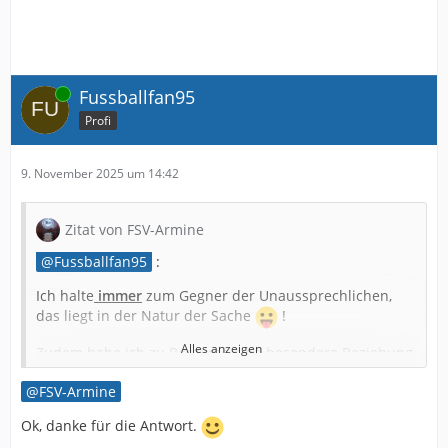
Online
Fussballfan95
Profi
9. November 2025 um 14:42
Zitat von FSV-Armine
Fussballfan95
:
Ich halte
immer
zum Gegner der Unaussprechlichen,
das liegt in der Natur der Sache
!
Alles anzeigen
Zudem habe ich zu Bergamo eine besondere Beziehung,
denn dort habe ich im Rahmen
FSV-Armine
eines Italien-Besuchs mein allererstes Fußballspiel in
Ok, danke für die Antwort.
einem Stadion im Ausland gesehen.