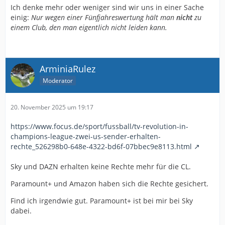
Das war 1979 , ich war gerade 16. Da war von einer
Ich denke mehr oder weniger sind wir uns in einer Sache
Fanfreundschaft noch keine Rede.
einig:
Nur wegen einer Fünfjahreswertung hält man
nicht
zu
einem Club, den man eigentlich nicht leiden kann
.
(Außerdem spielen sie in Schwarz-Blau wie der FSV
)
ArminiaRulez
Moderator
20. November 2025 um 19:17
https://www.focus.de/sport/fussball/tv-revolution-in-
champions-league-zwei-us-sender-erhalten-
rechte_526298b0-648e-4322-bd6f-07bbec9e8113.html
Sky und DAZN erhalten keine Rechte mehr für die CL.
Paramount+ und Amazon haben sich die Rechte gesichert.
Find ich irgendwie gut. Paramount+ ist bei mir bei Sky
dabei.