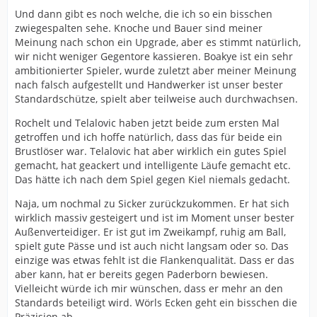
Und dann gibt es noch welche, die ich so ein bisschen
zwiegespalten sehe. Knoche und Bauer sind meiner
Meinung nach schon ein Upgrade, aber es stimmt natürlich,
wir nicht weniger Gegentore kassieren. Boakye ist ein sehr
ambitionierter Spieler, wurde zuletzt aber meiner Meinung
nach falsch aufgestellt und Handwerker ist unser bester
Standardschütze, spielt aber teilweise auch durchwachsen.
Rochelt und Telalovic haben jetzt beide zum ersten Mal
getroffen und ich hoffe natürlich, dass das für beide ein
Brustlöser war. Telalovic hat aber wirklich ein gutes Spiel
gemacht, hat geackert und intelligente Läufe gemacht etc.
Das hätte ich nach dem Spiel gegen Kiel niemals gedacht.
Naja, um nochmal zu Sicker zurückzukommen. Er hat sich
wirklich massiv gesteigert und ist im Moment unser bester
Außenverteidiger. Er ist gut im Zweikampf, ruhig am Ball,
spielt gute Pässe und ist auch nicht langsam oder so. Das
einzige was etwas fehlt ist die Flankenqualität. Dass er das
aber kann, hat er bereits gegen Paderborn bewiesen.
Vielleicht würde ich mir wünschen, dass er mehr an den
Standards beteiligt wird. Wörls Ecken geht ein bisschen die
Präzision ab.