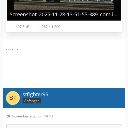
Screenshot_2025-11-28-13-51-55-389_com.instagram.android-edit.jpg
107,6 kB
1.067 × 1.200
stfighter95
Anfänger
28. November 2025 um 14:13