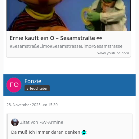
Ernie kauft ein O – Sesamstraße 👀
#SesamstraßeElmo#SesamstrasseElmo#Sesamstrasse
www.youtube.com
Fonzie
Erleuchteter
28. November 2025 um 15:39
Zitat von FSV-Armine
Da muß ich immer daran denken
: