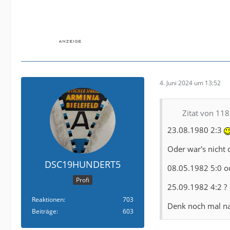
4. Juni 2024 um 13:52
Zitat von 118
23.08.1980 2:3
Oder war's nicht 
DSC19HUNDERT5
08.05.1982 5:0 o
Profi
25.09.1982 4:2 ?
Reaktionen
703
Denk noch mal na
Beiträge
603