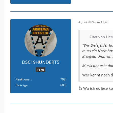
4. Juni 2024 um 13:45
Zitat von He
"Wir Bielefelder h
muss ein Normbau 
Bielefeld Ummeln s
DSC19HUNDERT5
Musik danach: dow
Profi
Wer kennt noch d
Reaktionen
703
Beiträge
603
👍 Wo ich es lese k