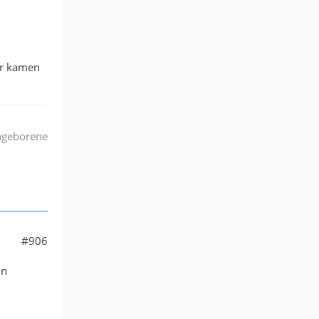
er kamen
angeborene
#906
in