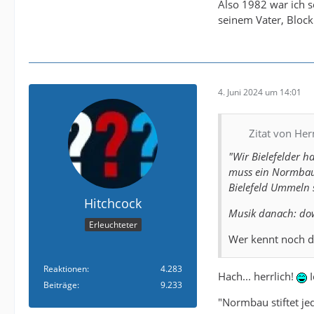
Also 1982 war ich 
seinem Vater, Block
4. Juni 2024 um 14:01
Zitat von He
"Wir Bielefelder h
muss ein Normbau 
Bielefeld Ummeln s
Hitchcock
Musik danach: dow
Erleuchteter
Wer kennt noch d
Reaktionen
4.283
Hach... herrlich!
I
Beiträge
9.233
"Normbau stiftet je