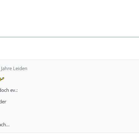
 Jahre Leiden
doch ev.:
der
ch...