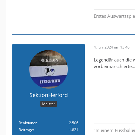
Erstes Auswärtsspie
4. Juni 2024 um 13:40
Legendär auch die 
vorbeimarschierte..
SektionHerford
Meister
Reaktionen
2.506
Beiträge
1.821
"In einem Fussballer