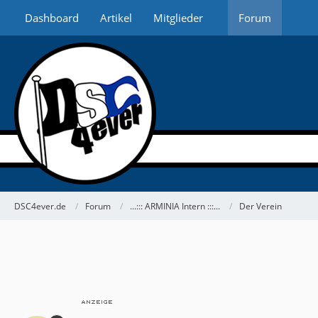
Dashboard
Artikel
Mitglieder
Forum
DSC4ever.de
Forum
...::: ARMINIA Intern :::...
Der Verein