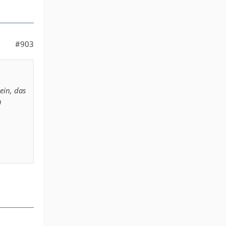
#903
ein, das
n