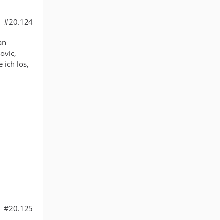
#20.124
an
ovic,
 ich los,
#20.125