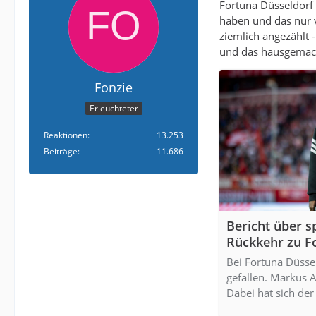
Fortuna Düsseldorf 
haben und das nur v
ziemlich angezählt 
und das hausgemach
Fonzie
Erleuchteter
Reaktionen
13.253
Beiträge
11.686
Bericht über s
Rückkehr zu F
Bei Fortuna Düssel
gefallen. Markus 
Dabei hat sich der