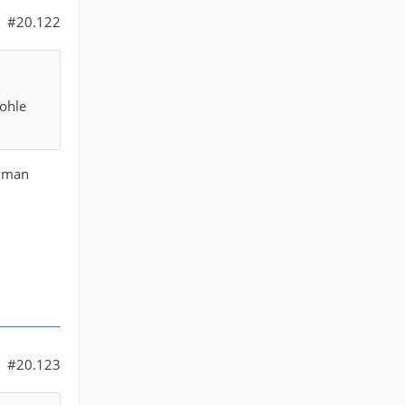
#20.122
Kohle
e man
#20.123