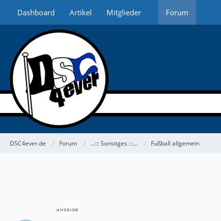
Dashboard
Artikel
Mitglieder
Forum
DSC4ever.de
Forum
...::: Sonstiges :::...
Fußball allgemein