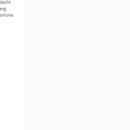
edacht
ang
Fortuna