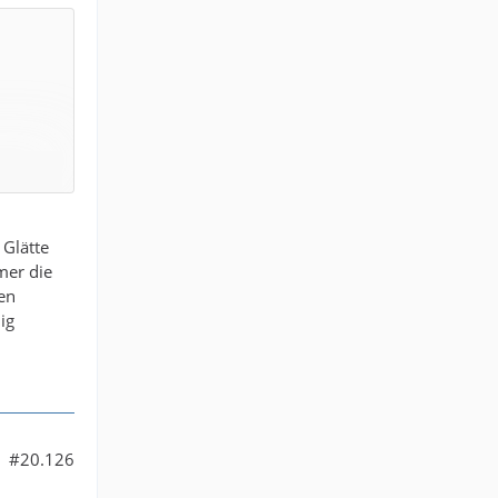
 Glätte
mer die
en
ig
#20.126