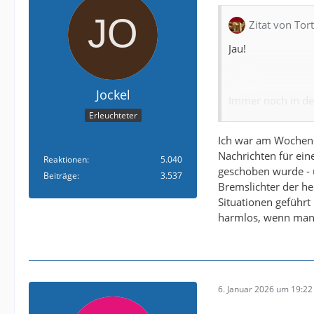
Zitat von Tor
Jau!
Jockel
Immer noch in der
Erleuchteter
Lediglich die pa
Ich war am Wochene
Verbreitungsfor
Nachrichten für ein
müssen/sollen ni
Reaktionen
5.040
geschoben wurde - 
Beiträge
3.537
Bremslichter der he
Situationen geführt 
Reinhaun
harmlos, wenn man 
6. Januar 2026 um 19:22