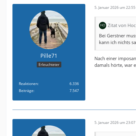
5. Januar 2026 um 22:55
Zitat von Ho
Bei Gerstner muss
kann ich nichts s
Pille71
Nach einer imposant
damals hörte, war 
Erleuchteter
Reaktionen
6.336
Beiträge
7.547
5. Januar 2026 um 23:07