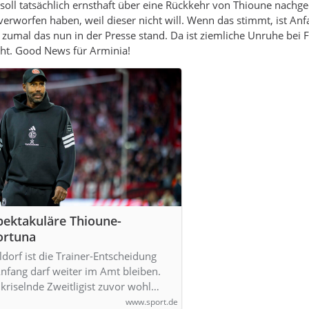
soll tatsächlich ernsthaft über eine Rückkehr von Thioune nachg
erworfen haben, weil dieser nicht will. Wenn das stimmt, ist Anf
- zumal das nun in der Presse stand. Da ist ziemliche Unruhe bei 
t. Good News für Arminia!
pektakuläre Thioune-
ortuna
dorf ist die Trainer-Entscheidung
Anfang darf weiter im Amt bleiben.
 kriselnde Zweitligist zuvor wohl…
www.sport.de