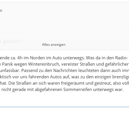
te
 gleichen!
Alles anzeigen
ranoide, alles beherrschende Panikmache durch gewisse
nde ca. 4h im Norden im Auto unterwegs. Was da in den Radio-
men, welche ungefragt und ungeprüft hingenommen werden
e Panik wegen Wintereinbruch, vereister Straßen und gefährlicher
mmt bizarre und kranke Züge an!
unfassbar. Passend zu den Nachrichten leuchteten dann auch im
ktisch vor uns fahrenden Autos auf, was zu den einzigen brenzlig
hat. Die Straßen an sich waren freigeräumt und gestreut, also völl
nicht gerade mit abgefahrenen Sommerreifen unterwegs war.