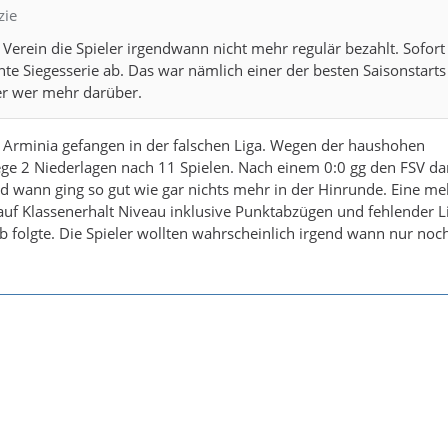
zie
 Verein die Spieler irgendwann nicht mehr regulär bezahlt. Sofor
te Siegesserie ab. Das war nämlich einer der besten Saisonstarts
ier wer mehr darüber.
 Arminia gefangen in der falschen Liga. Wegen der haushohen
ege 2 Niederlagen nach 11 Spielen. Nach einem 0:0 gg den FSV da
nd wann ging so gut wie gar nichts mehr in der Hinrunde. Eine me
f Klassenerhalt Niveau inklusive Punktabzügen und fehlender Li
b folgte. Die Spieler wollten wahrscheinlich irgend wann nur noc