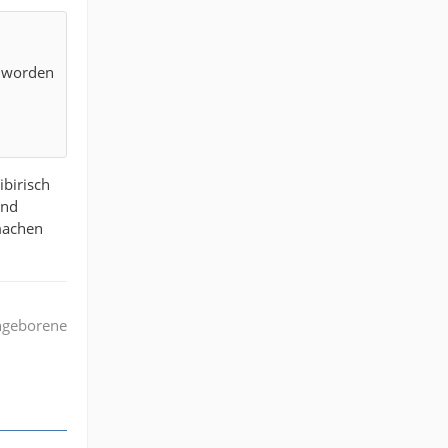
t worden
ibirisch
Und
 machen
angeborene