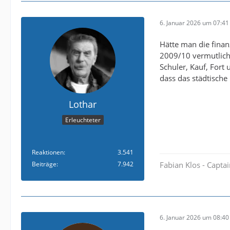
6. Januar 2026 um 07:41
Hätte man die fina
2009/10 vermutlich 
Schuler, Kauf, Fort
dass das städtische 
Lothar
Erleuchteter
Reaktionen
3.541
Beiträge
7.942
Fabian Klos - Capta
6. Januar 2026 um 08:40