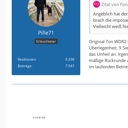
Zitat von Fon
Angeblich hat der
brach die imposan
Vielleicht weiß h
Pille71
Original Ton WDR2:
Erleuchteter
Überlegenheit. 9 Si
das Unheil an. Irge
Reaktionen
6.336
mäßige Rückrunde au
Beiträge
7.547
im laufenden Betrie