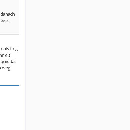
t danach
 ever.
mals fing
hr als
quidität
h weg.