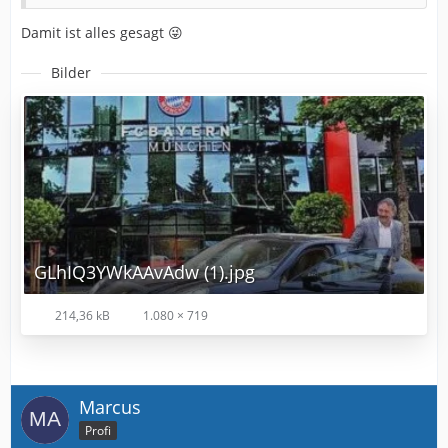
Damit ist alles gesagt 😜
Bilder
GLhIQ3YWkAAvAdw (1).jpg
214,36 kB
1.080 × 719
Marcus
Profi