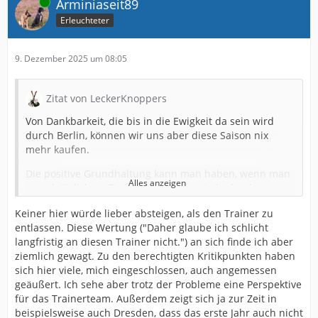
Online
Arminiaseit89
Erleuchteter
9. Dezember 2025 um 08:05
Zitat von LeckerKnoppers
Von Dankbarkeit, die bis in die Ewigkeit da sein wird
durch Berlin, können wir uns aber diese Saison nix
mehr kaufen.
Die positive Grundhaltung kann man haben, wenn man
Alles anzeigen
grundsätzlich an Trainer und Konzept glaubt, das tue
ich aber nicht.
Keiner hier würde lieber absteigen, als den Trainer zu
Das "beste Jahr" der Vereinsgeschichte ist halt auch
entlassen. Diese Wertung ("Daher glaube ich schlicht
nicht unbedingt richtig in der Beschreibung. Im Februar
langfristig an diesen Trainer nicht.") an sich finde ich aber
war man sich sogar hier mehrheitlich einig, der Trainer
ziemlich gewagt. Zu den berechtigten Kritikpunkten haben
muss weg. Und ein Jahr in Liga 3 ist erstmal an sich kein
sich hier viele, mich eingeschlossen, auch angemessen
richtig gutes Jahr. Natürlich steht am Ende der Aufstieg,
geäußert. Ich sehe aber trotz der Probleme eine Perspektive
Westfalenpokal und Berlin als nahezu maximal
für das Trainerteam. Außerdem zeigt sich ja zur Zeit in
möglicher Erfolg, aber es war eben "nur" ein Lauf am
beispielsweise auch Dresden, dass das erste Jahr auch nicht