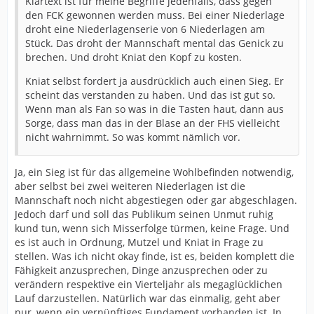
Klartext ist für meine Begriffe jedenfalls, dass gegen
den FCK gewonnen werden muss. Bei einer Niederlage
droht eine Niederlagenserie von 6 Niederlagen am
Stück. Das droht der Mannschaft mental das Genick zu
brechen. Und droht Kniat den Kopf zu kosten.
Kniat selbst fordert ja ausdrücklich auch einen Sieg. Er
scheint das verstanden zu haben. Und das ist gut so.
Wenn man als Fan so was in die Tasten haut, dann aus
Sorge, dass man das in der Blase an der FHS vielleicht
nicht wahrnimmt. So was kommt nämlich vor.
Ja, ein Sieg ist für das allgemeine Wohlbefinden notwendig,
aber selbst bei zwei weiteren Niederlagen ist die
Mannschaft noch nicht abgestiegen oder gar abgeschlagen.
Jedoch darf und soll das Publikum seinen Unmut ruhig
kund tun, wenn sich Misserfolge türmen, keine Frage. Und
es ist auch in Ordnung, Mutzel und Kniat in Frage zu
stellen. Was ich nicht okay finde, ist es, beiden komplett die
Fähigkeit anzusprechen, Dinge anzusprechen oder zu
verändern respektive ein Vierteljahr als megaglücklichen
Lauf darzustellen. Natürlich war das einmalig, geht aber
nur, wenn ein vernünftiges Fundament vorhanden ist. In