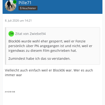
gemeinsam nach der
Mutti.
Online
Pille71
Erleuchteter
Edit meinte eigentlich, "
schimpfen gemeinsam auf die
Mutti
".
8. Juli 2026 um 14:21
Sorry, aber der musste jetzt sein.
Zitat von Zwiebel94
Block06 wurde wohl eher gesperrt, weil er Fonzie
persönlich über PN angegangen ist und nicht, weil er
irgendwas zu diesem Film geschrieben hat.
Zumindest habe ich das so verstanden.
Vielleicht auch einfach weil er Block06 war. Wer es auch
immer war