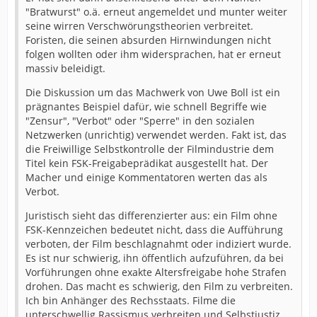
"Bratwurst" o.ä. erneut angemeldet und munter weiter
seine wirren Verschwörungstheorien verbreitet.
Foristen, die seinen absurden Hirnwindungen nicht
folgen wollten oder ihm widersprachen, hat er erneut
massiv beleidigt.
Die Diskussion um das Machwerk von Uwe Boll ist ein
prägnantes Beispiel dafür, wie schnell Begriffe wie
"Zensur", "Verbot" oder "Sperre" in den sozialen
Netzwerken (unrichtig) verwendet werden. Fakt ist, das
die Freiwillige Selbstkontrolle der Filmindustrie dem
Titel kein FSK-Freigabeprädikat ausgestellt hat. Der
Macher und einige Kommentatoren werten das als
Verbot.
Juristisch sieht das differenzierter aus: ein Film ohne
FSK-Kennzeichen bedeutet nicht, dass die Aufführung
verboten, der Film beschlagnahmt oder indiziert wurde.
Es ist nur schwierig, ihn öffentlich aufzuführen, da bei
Vorführungen ohne exakte Altersfreigabe hohe Strafen
drohen. Das macht es schwierig, den Film zu verbreiten.
Ich bin Anhänger des Rechsstaats. Filme die
unterschwellig Rassismus verbreiten und Selbstjustiz