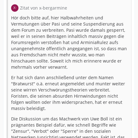
Zitat von x-bergarmine
Hör doch bitte auf, hier Halbwahrheiten und
Vermutungen über Pasi und seine Suspendierung aus
dem Forum zu verbreiten. Pasi wurde damals gesperrt,
weil er in seinen Beiträgen inhaltlich massiv gegen die
Forumsregeln verstoßen hat und ArminiaRulez aufs
unangenehmste öffentlich angegangen ist, so dass man
aus Fremdscham nicht mehr wusste, wo man
hinschauen sollte. Soweit ich mich erinnere wurde er
mehrmals vorher verwarnt.
Er hat sich dann anschließend unter dem Namen
"Bratwurst" o.ä. erneut angemeldet und munter weiter
seine wirren Verschwörungstheorien verbreitet.
Foristen, die seinen absurden Hirnwindungen nicht
folgen wollten oder ihm widersprachen, hat er erneut
massiv beleidigt.
Die Diskussion um das Machwerk von Uwe Boll ist ein
prägnantes Beispiel dafür, wie schnell Begriffe wie
"Zensur", "Verbot" oder "Sperre" in den sozialen
Netzwerken (unrichtig) verwendet werden. Fakt ist, das