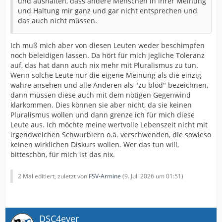
und aushalten, dass andere Menschen in ihrer Meinung
und Haltung mir ganz und gar nicht entsprechen und
das auch nicht müssen.
Ich muß mich aber von diesen Leuten weder beschimpfen
noch beleidigen lassen. Da hört für mich jegliche Toleranz
auf, das hat dann auch nix mehr mit Pluralismus zu tun.
Wenn solche Leute nur die eigene Meinung als die einzig
wahre ansehen und alle Anderen als "zu blöd" bezeichnen,
dann müssen diese auch mit dem nötigen Gegenwind
klarkommen. Dies können sie aber nicht, da sie keinen
Pluralismus wollen und dann grenze ich für mich diese
Leute aus. Ich möchte meine wertvolle Lebenszeit nicht mit
irgendwelchen Schwurblern o.ä. verschwenden, die sowieso
keinen wirklichen Diskurs wollen. Wer das tun will,
bitteschön, für mich ist das nix.
2 Mal editiert, zuletzt von
FSV-Armine
(
9. Juli 2026 um 01:51
)
DSC4ever