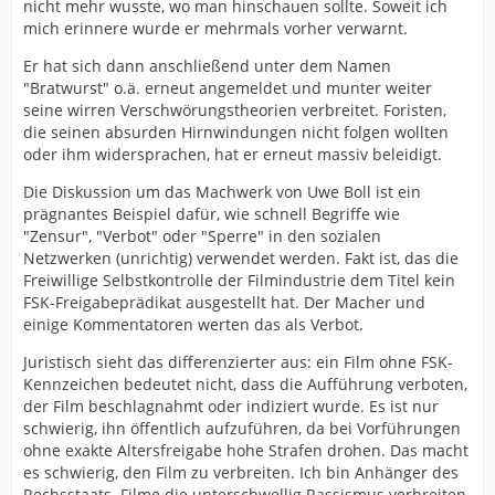
nicht mehr wusste, wo man hinschauen sollte. Soweit ich
mich erinnere wurde er mehrmals vorher verwarnt.
Er hat sich dann anschließend unter dem Namen
"Bratwurst" o.ä. erneut angemeldet und munter weiter
seine wirren Verschwörungstheorien verbreitet. Foristen,
die seinen absurden Hirnwindungen nicht folgen wollten
oder ihm widersprachen, hat er erneut massiv beleidigt.
Die Diskussion um das Machwerk von Uwe Boll ist ein
prägnantes Beispiel dafür, wie schnell Begriffe wie
"Zensur", "Verbot" oder "Sperre" in den sozialen
Netzwerken (unrichtig) verwendet werden. Fakt ist, das die
Freiwillige Selbstkontrolle der Filmindustrie dem Titel kein
FSK-Freigabeprädikat ausgestellt hat. Der Macher und
einige Kommentatoren werten das als Verbot.
Juristisch sieht das differenzierter aus: ein Film ohne FSK-
Kennzeichen bedeutet nicht, dass die Aufführung verboten,
der Film beschlagnahmt oder indiziert wurde. Es ist nur
schwierig, ihn öffentlich aufzuführen, da bei Vorführungen
ohne exakte Altersfreigabe hohe Strafen drohen. Das macht
es schwierig, den Film zu verbreiten. Ich bin Anhänger des
Rechsstaats. Filme die unterschwellig Rassismus verbreiten