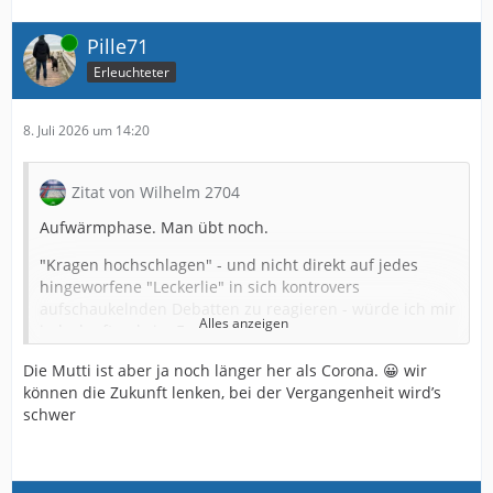
Online
Pille71
Erleuchteter
8. Juli 2026 um 14:20
Zitat von Wilhelm 2704
Aufwärmphase. Man übt noch.
"Kragen hochschlagen" - und nicht direkt auf jedes
hingeworfene "Leckerlie" in sich kontrovers
aufschaukelnden Debatten zu reagieren - würde ich mir
Alles anzeigen
jedoch oftmals im Forum wünschen.
Letztlich ist es doch immer wieder die gleiche Leier. Erst
Die Mutti ist aber ja noch länger her als Corona. 😀 wir
wird sich gegenseitig hochgeschaukelt.....
können die Zukunft lenken, bei der Vergangenheit wird’s
schwer
... und kommen dann die bösen Mods - entfernen oder
verschieben Beiträge - sind sich die jeweiligen
Krontrahenten plötzlich wieder einig und
rufen