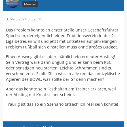
Trainer diese Truppe eben NICHT im Griff hat? Und die
Meister
Mannschaft immer wieder diese verklemmten Auftritte
hinlegt?
3. März 2024 um 23:15
Keine Frage: Dann kann das wohl nur daran legen, dass
der Verein offensichtlich finanziell überhaupt keine
Das Problem könnte an erster Stelle unser Geschäftsführer
andere Option hat, etwas in der sportlichen Leitung zu
Sport sein, der eigentlich einen Traditionsverein in der 2.
verändern.
Liga betreuen will und jetzt mit Entsetzen auf jahrelangen
Problem Fußball sich einstellen muss ohne großes Budget.
Einen Ausweg gibt es aber, nämlich ein erneuter Abstieg!
Sein Vertrag wäre dann ungültig und er kann beim KSC
oder sonstigen neu starten! Leichte Schrammen sind zu
verschmerzen . Schließlich wissen alle um das antizyklische
Agieren des BOWL, was sollte der Gf denn machen?
Aber das könnte sein Festhalten am Trainer erklären, weil
der Abstieg mit Kniat sicher scheint.
Traurig ist das so ein Szenario tatsächlich real sein könnte!