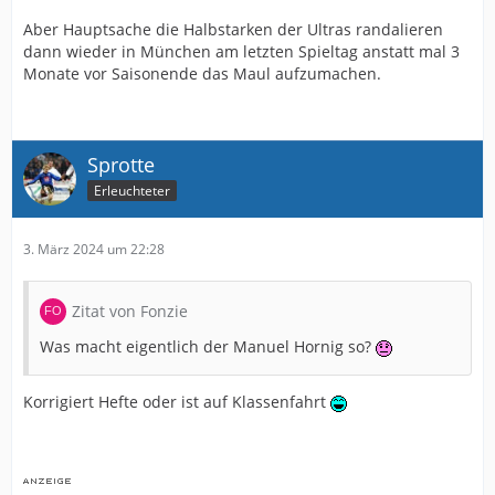
Unglaublich das tausende Fans sich schweigend in
Aber Hauptsache die Halbstarken der Ultras randalieren
dieses Schicksal ergeben.
dann wieder in München am letzten Spieltag anstatt mal 3
Monate vor Saisonende das Maul aufzumachen.
Ebenso unglaublich was sich die Medien (Radio und
Presse) hier erlauben.
Selbst ein Vollblutfan wie U.Z. istvöllig zahnlos.
Sprotte
Erleuchteter
3. März 2024 um 22:28
Zitat von Fonzie
Was macht eigentlich der Manuel Hornig so?
Korrigiert Hefte oder ist auf Klassenfahrt