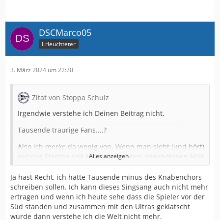
DSCMarco05
Erleuchteter
3. März 2024 um 22:20
Zitat von Stoppa Schulz
Irgendwie verstehe ich Deinen Beitrag nicht.
Tausende traurige Fans....?
Also ich merke da wenig von. Wenn man sieht (und hört)
wie das Stadion seit Monaten auf den angebotenen Mist
Alles anzeigen
reagiert.....!
Ja hast Recht, ich hätte Tausende minus des Knabenchors
Ich höre da nichts von den tausenden Fans ( diese
schreiben sollen. Ich kann dieses Singsang auch nicht mehr
Dauersinger sind bei mir eh unten durch).
ertragen und wenn ich heute sehe dass die Spieler vor der
Süd standen und zusammen mit den Ultras geklatscht
Scheint doch alles in Ordnung zu sein.
wurde dann verstehe ich die Welt nicht mehr.