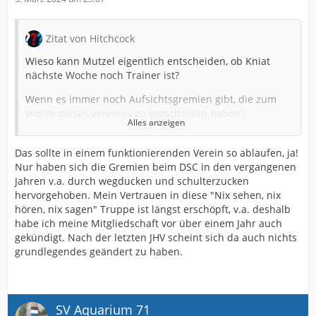
Zitat von Hitchcock
Wieso kann Mutzel eigentlich entscheiden, ob Kniat
nächste Woche noch Trainer ist?
Wenn es immer noch Aufsichtsgremien gibt, die zum
Wohle dieses Vereines zu entscheiden haben?
Alles anzeigen
Wenn der Trainer Woche für Woche Ansagen macht, die
dann aber nicht umgesetzt werden?
Das sollte in einem funktionierenden Verein so ablaufen, ja!
Nur haben sich die Gremien beim DSC in den vergangenen
Und die Mannschaft nachweislich verunsichert ist und
Jahren v.a. durch wegducken und schulterzucken
das Trainer-Team eben NICHT den herbeibeschworenen
hervorgehoben. Mein Vertrauen in diese "Nix sehen, nix
Turnaround schafft?
hören, nix sagen" Truppe ist längst erschöpft, v.a. deshalb
habe ich meine Mitgliedschaft vor über einem Jahr auch
Ganz konkret auf das Verl-Spiel bezogen: Wenn Kniat
gekündigt. Nach der letzten JHV scheint sich da auch nichts
angeblich entschieden hat, dass Biankadi die Elfer
grundlegendes geändert zu haben.
schießt? Und trotzdem Wintzheimer darüber eine
Diskussion vor dem Strafstoß vom Zaun bricht - und es
irgendwie klar war, dass der Elfer dann verballert wird?
Wenn es also ganz offensichtlich der Fall ist, dass der
SV Aquarium 71