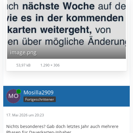
image.png
53,97 kB
1.290 × 306
Online
Mosilla2909
Fortgeschrittener
17. Mai 2026 um 20:23
Nichts besonderes? Gab doch letztes Jahr auch mehrere
Phasen für Dauerkarten-Inhaber.