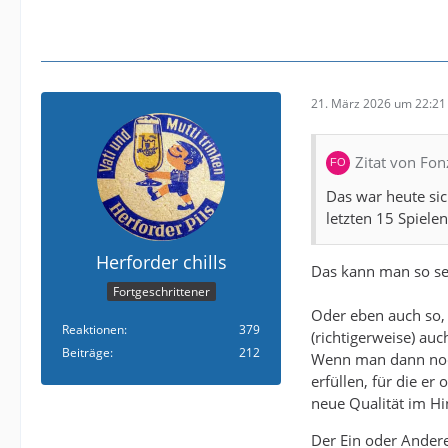
21. März 2026 um 22:21
Zitat von Fon
Das war heute sich
letzten 15 Spielen
Herforder chills
Das kann man so s
Fortgeschrittener
Oder eben auch so, 
Reaktionen
379
(richtigerweise) au
Beiträge
212
Wenn man dann noch
erfüllen, für die er 
neue Qualität im Hi
Der Ein oder Andere 