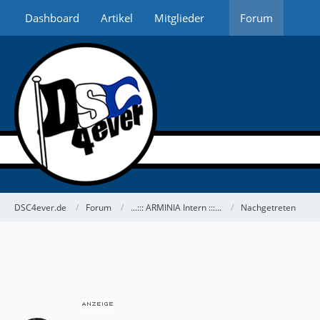
Dashboard
Artikel
Mitglieder
Forum
DSC4ever.de
Forum
...::: ARMINIA Intern :::...
Nachgetreten