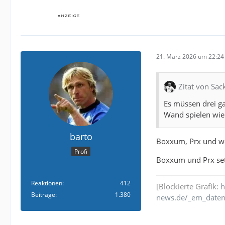
21. März 2026 um 22:24
Zitat von Sac
Es müssen drei g
Wand spielen wie
barto
Boxxum, Prx und wer
Profi
Boxxum und Prx set
Reaktionen
412
[Blockierte Grafik:
h
Beiträge
1.380
news.de/_em_daten