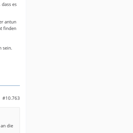
, dass es
der antun
at finden
 sein.
#10.763
 an die