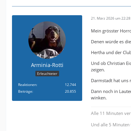
21. März 2026 um 22:28
Mein grösster Horro
Denen würde es dieb
Hertha und der Club
Und ob Christian E
Arminia-Rotti
zeigen.
Erleuchteter
Darmstadt hat uns 
Reaktionen
12.744
Dann noch in Lauter
Beiträge
20.855
winken.
Alle 11 Minuten verl
Und alle 5 Minuten 