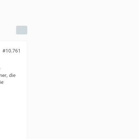
#10.761
e
er, die
ie