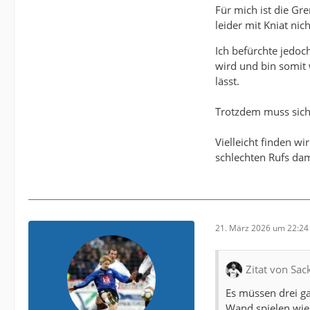
Für mich ist die Gre
leider mit Kniat nic
Ich befürchte jedoch
wird und bin somit w
lässt.
Trotzdem muss sich 
Vielleicht finden w
schlechten Rufs da
21. März 2026 um 22:24
Zitat von Sac
Es müssen drei g
Wand spielen wie