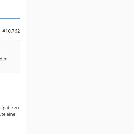
#10.762
 den
ufgabe zu
ute eine