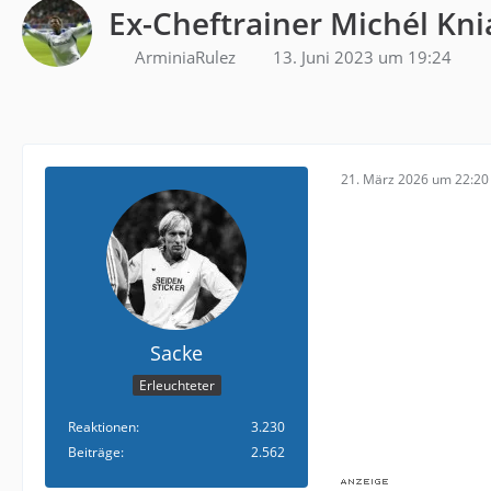
Ex-Cheftrainer Michél Kni
ArminiaRulez
13. Juni 2023 um 19:24
21. März 2026 um 22:20
Sacke
Erleuchteter
Reaktionen
3.230
Beiträge
2.562