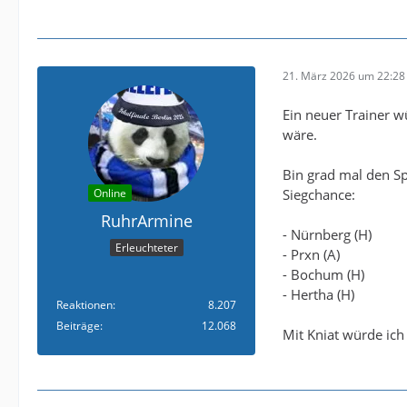
21. März 2026 um 22:28
Ein neuer Trainer w
wäre.
Bin grad mal den Sp
Online
Siegchance:
RuhrArmine
- Nürnberg (H)
Erleuchteter
- Prxn (A)
- Bochum (H)
- Hertha (H)
Reaktionen
8.207
Beiträge
12.068
Mit Kniat würde ic