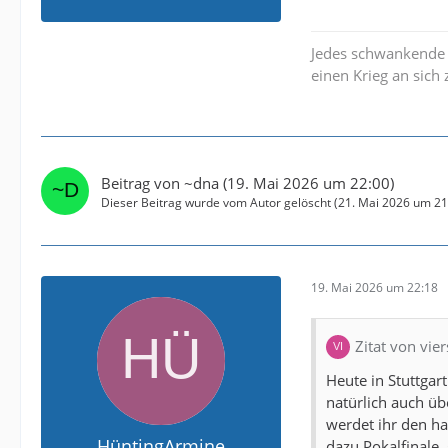
Jedes schwankende R
einen Krieg an sich
Beitrag von
~dna
(
19. Mai 2026 um 22:00
)
Dieser Beitrag wurde vom Autor gelöscht (
21. Mai 2026 um 21
19. Mai 2026 um 22:18
Zitat von vie
Heute in Stuttgar
natürlich auch übe
werdet ihr den ha
HüntingArmine
dazu Pokalfinale,