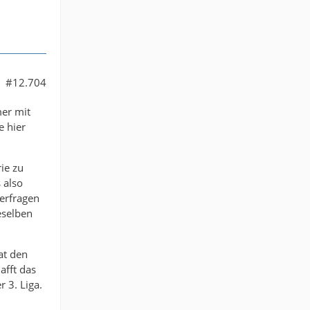
#12.704
mer mit
e hier
ie zu
 also
terfragen
eselben
at den
afft das
 3. Liga.