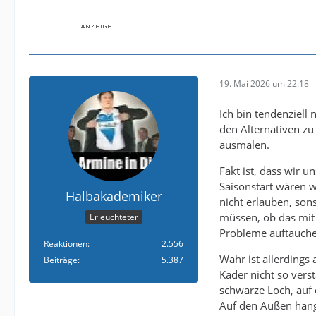
19. Mai 2026 um 22:18
Ich bin tendenziell
den Alternativen zu
ausmalen.
Fakt ist, dass wir 
Saisonstart wären w
Halbakademiker
nicht erlauben, sons
müssen, ob das mit 
Erleuchteter
Probleme auftauche
Reaktionen
2.556
Wahr ist allerdings 
Beiträge
5.387
Kader nicht so vers
schwarze Loch, auf 
Auf den Außen häng