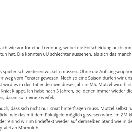
 nach wie vor für eine Trennung, wobei die Entscheidung auch im
 tun hat. Die könnten uU schlechter aussehen, als sich das manch
uns spielerisch weiterentwickeln müssen. Ohne die Aufstiegseuphor
ir weg vom Fenster gewesen. Noch so eine Saison dürfen wir uns
t wird es in der Tat enden wie dieses Jahr in MS. Mutzel wird hin
Kniat klappt. Ich habe nach 3 Jahren, bei denen immer wieder di
n, daran so meine Zweifel.
auch, dass sich nicht nur Kniat hinterfragen muss. Mutzel selbst h
tärkt, wie das mit dem Pokalgeld möglich gewesen wäre. Im ZM kl
der 9 sind wir im Endeffekt wieder auf demselben Stand wie in der
t viel an Momuluh.