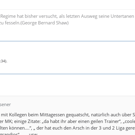
egime hat bisher versucht, als letzten Ausweg seine Untertanen
 zu fesseln.(George Bernard Shaw)
:34
).
rsener
t mit Kollegen beim Mittagessen gequatscht, natürlich auch über 
r MK; einige Zitate: „da habt ihr aber einen geilen Trainer“, „cool
lten können….“, „ der hat euch den Arsch in der 3 und 2 Liga geret
 grandios“……..usw.