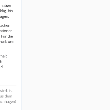
n haben
lig, bis
ragen.
machen
uationen
 Für die
Druck und
halt
ch
nd
ird, ist
aus dem
ruchhagen)