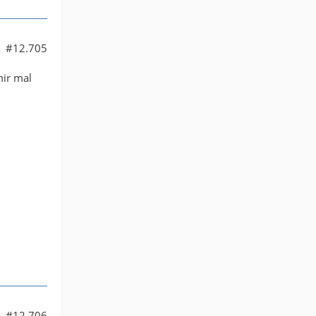
#12.705
mir mal
#12.706