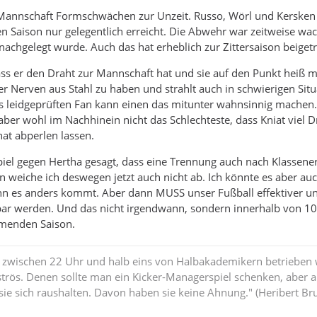
 Mannschaft Formschwächen zur Unzeit. Russo, Wörl und Kerske
en Saison nur gelegentlich erreicht. Die Abwehr war zeitweise wack
nachgelegt wurde. Auch das hat erheblich zur Zittersaison beiget
dass er den Draht zur Mannschaft hat und sie auf den Punkt heiß 
er Nerven aus Stahl zu haben und strahlt auch in schwierigen Sit
s leidgeprüften Fan kann einen das mitunter wahnsinnig machen.
ber wohl im Nachhinein nicht das Schlechteste, dass Kniat viel 
hat abperlen lassen.
iel gegen Hertha gesagt, dass eine Trennung auch nach Klassener
n weiche ich deswegen jetzt auch nicht ab. Ich könnte es aber au
nn es anders kommt. Aber dann MUSS unser Fußball effektiver u
ar werden. Und das nicht irgendwann, sondern innerhalb von 10
menden Saison.
 zwischen 22 Uhr und halb eins von Halbakademikern betrieben w
strös. Denen sollte man ein Kicker-Managerspiel schenken, aber 
n sie sich raushalten. Davon haben sie keine Ahnung." (Heribert B