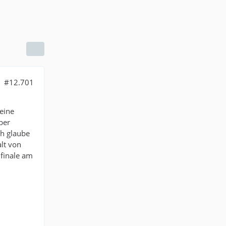
#12.701
meine
ber
ch glaube
lt von
nfinale am