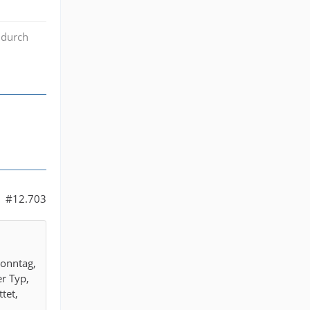
 durch
#12.703
Sonntag,
er Typ,
tet,