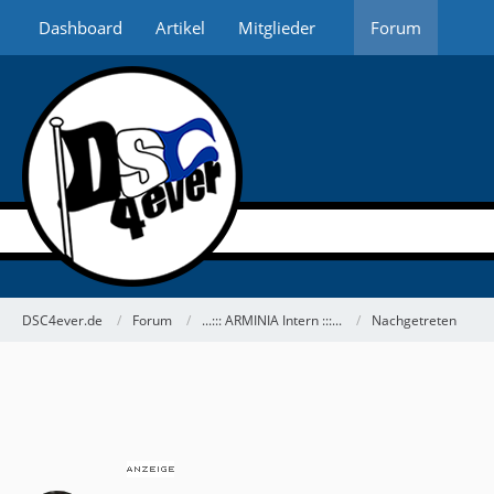
Dashboard
Artikel
Mitglieder
Forum
DSC4ever.de
Forum
...::: ARMINIA Intern :::...
Nachgetreten