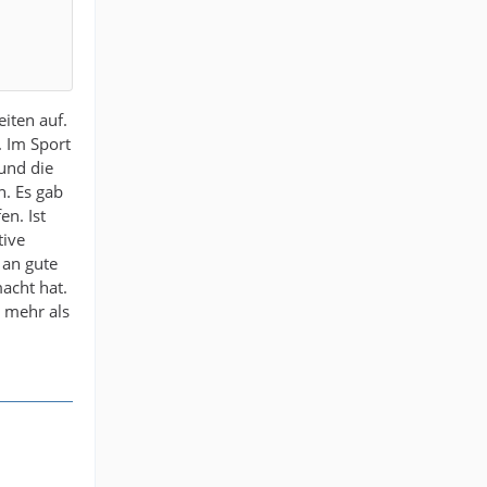
eiten auf.
. Im Sport
und die
n. Es gab
n. Ist
tive
 an gute
macht hat.
b mehr als