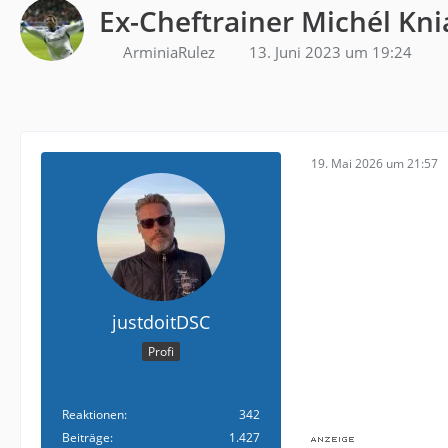
Ex-Cheftrainer Michél Kni
ArminiaRulez
13. Juni 2023 um 19:24
19. Mai 2026 um 21:57
justdoitDSC
Profi
Reaktionen
342
Beiträge
1.427