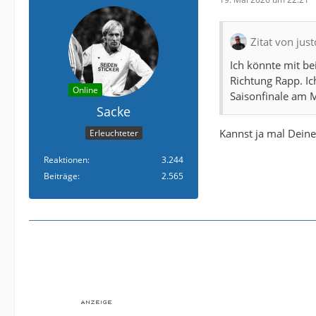
Zitat von jus
Ich könnte mit be
Richtung Rapp. Ic
Online
Saisonfinale am 
Sacke
Kannst ja mal Deine
Erleuchteter
Reaktionen
3.244
Beiträge
2.565