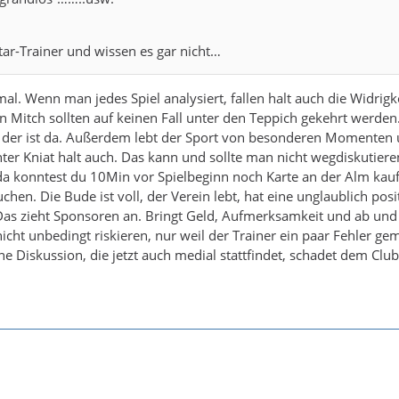
ar-Trainer und wissen es gar nicht…
al. Wenn man jedes Spiel analysiert, fallen halt auch die Widrigk
on Mitch sollten auf keinen Fall unter den Teppich gekehrt werden
d der ist da. Außerdem lebt der Sport von besonderen Momenten 
nter Kniat halt auch. Das kann und sollte man nicht wegdiskutiere
da konntest du 10Min vor Spielbeginn noch Karte an der Alm kaufe
chen. Die Bude ist voll, der Verein lebt, hat eine unglaublich posi
Das zieht Sponsoren an. Bringt Geld, Aufmerksamkeit und ab und
icht unbedingt riskieren, nur weil der Trainer ein paar Fehler ge
 Diskussion, die jetzt auch medial stattfindet, schadet dem Clu