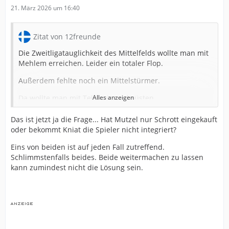
21. März 2026 um 16:40
Zitat von 12freunde
Die Zweitligatauglichkeit des Mittelfelds wollte man mit
Mehlem erreichen. Leider ein totaler Flop.
Außerdem fehlte noch ein Mittelstürmer.
Da wollte man mit Telalovic nachrüsten.
Alles anzeigen
Leider ein totaler Flop.
Das ist jetzt ja die Frage... Hat Mutzel nur Schrott eingekauft
oder bekommt Kniat die Spieler nicht integriert?
Dazu wollte man das Offensivspiel mit Rochelt
ankurbeln.
Eins von beiden ist auf jeden Fall zutreffend.
Schlimmstenfalls beides. Beide weitermachen zu lassen
Leider ein totaler Flop.
kann zumindest nicht die Lösung sein.
Sch..ße gelaufen.
Müssen es also weitgehend die Drittligaspieler vom
letzten Jahr richten.
Da sehe ich Mutzelt schon in der Verantwortung.