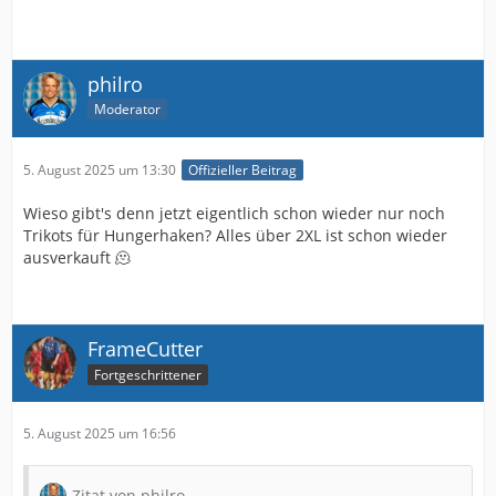
philro
Moderator
5. August 2025 um 13:30
Offizieller Beitrag
Wieso gibt's denn jetzt eigentlich schon wieder nur noch
Trikots für Hungerhaken? Alles über 2XL ist schon wieder
ausverkauft 🫠
FrameCutter
Fortgeschrittener
5. August 2025 um 16:56
Zitat von philro