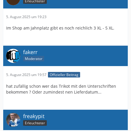
Erleuchteter
5. August 2025 um 19:23
Im Shop am Jahnplatz gibt es noch reichlich 3 XL - 5 XL.
fakerr
Moderator
5. August 2025 um 19:57
Offizieller Beitrag
hat zufällig schon wer das Trikot mit den Unterschriften
bekommen ? Oder zumindest nen Lieferdatum...
freakypit
Erleuchteter