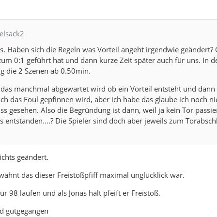
elsack2
s. Haben sich die Regeln was Vorteil angeht irgendwie geändert?
zum 0:1 geführt hat und dann kurze Zeit später auch für uns. In d
 die 2 Szenen ab 0.50min.
r das manchmal abgewartet wird ob ein Vorteil entsteht und dann
ch das Foul gepfinnen wird, aber ich habe das glaube ich noch ni
s gesehen. Also die Begründung ist dann, weil ja kein Tor passiert
us entstanden....? Die Spieler sind doch aber jeweils zum Torabsch
nichts geändert.
wähnt das dieser Freistoßpfiff maximal unglücklick war.
für 98 laufen und als Jonas hält pfeift er Freistoß.
nd gutgegangen