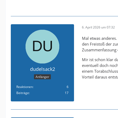
6. April 2026 um 07:32
Mal etwas anderes. 
den Freistoß der zu
Zusammenfassung d
Mir ist schon klar 
eventuell doch noch
dudelsack2
einem Torabschluss g
Vorteil daraus ents
Anfänger
Reaktionen
6
Beiträge
17