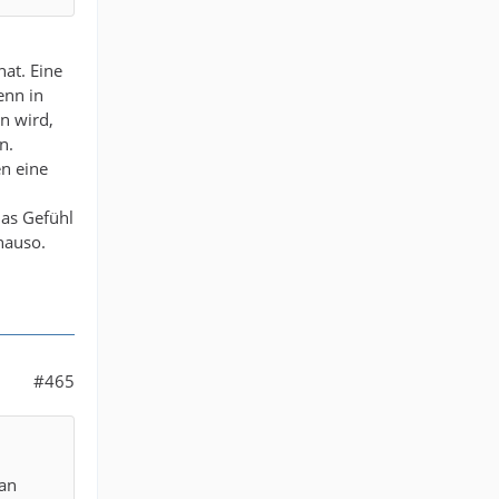
hat. Eine
enn in
n wird,
n.
n eine
das Gefühl
nauso.
#465
man