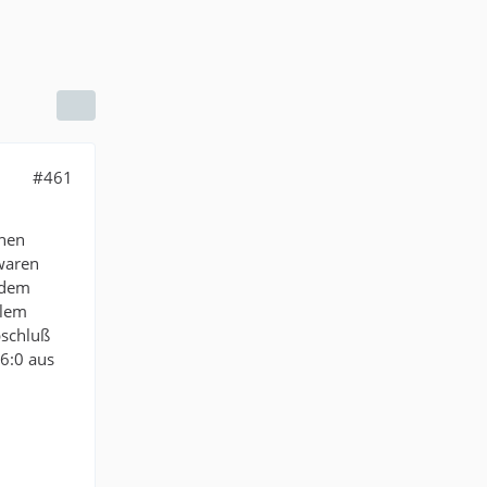
#461
nnen
waren
f dem
llem
bschluß
6:0 aus