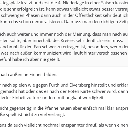
tiegsplatz kratzt und erst die 4. Niederlage in einer Saison kassier
ie sehr erfolgreich ist, kann sowas vielleicht etwas besser vertra
schwierigen Phasen dann auch in der Öffentlichkeit sehr deutlic
 kann das schon demoralisieren. Da muss man den richtigen Zeit
zlich auch weiter und immer noch der Meinung, dass man nach a
ellen sollte, aber innerhalb des Kreises sehr deutlich sein muss.
nchmal für den Fan schwer zu ertragen ist, besonders, wenn de
was nach außen kommuniziert wird, läuft hinter verschlossenen
efühl habe ich aber nie geteilt.
ach außen ne Einheit bilden.
nach spielen wie gegen Fürth und Elversberg hinstellt und erklär
 gemacht hat oder das es nach der Roten Karte schwer wird, dann
ierter Einheit zu tun sondern mit ungkaubwurdigkeit.
 nicht gegenseitig in die Pfanne hauen aber einfach mal klar ansp
 spielt ist nicht zu viel verlangt.
ans da auch vielleicht nochmal entspannter drauf, als wenn ein