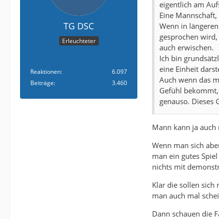
eigentlich am Aufs
Eine Mannschaft, d
TG DSC
Wenn in längeren 
gesprochen wird,
Erleuchteter
auch erwischen.
Ich bin grundsät
eine Einheit darst
Reaktionen
6.097
Auch wenn das ma
Beiträge
3.460
Gefühl bekommt, 
genauso. Dieses G
Mann kann ja auch n
Wenn man sich aber 
man ein gutes Spiel
nichts mit demonstr
Klar die sollen sich
man auch mal scheiße
Dann schauen die F