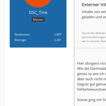
Externer In
Inhalte von e
DSC_Tine
geladen und an
Meister
Durch die Aktivier
Reaktionen
2.887
personenbezogene 
Beiträge
2.261
wir in unserer Dat
Hier übrigens no
Wie die Darmstädt
genau so wie ich 
aber auch nicht 
Gegner gut gemac
Fehlerbewusstsei
Sowas ging mir hi