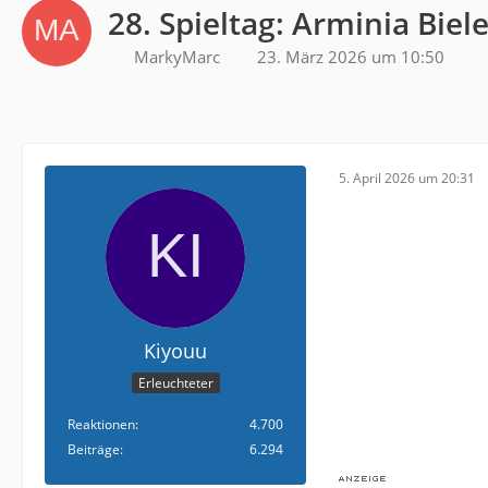
28. Spieltag: Arminia Biel
MarkyMarc
23. März 2026 um 10:50
5. April 2026 um 20:31
Kiyouu
Erleuchteter
Reaktionen
4.700
Beiträge
6.294