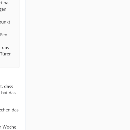
t hat.
gen.
h
punkt
ußen
r das
 Türen
t, dass
 hat das
rechen das
em Woche