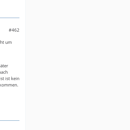
#462
eht um
äter
nach
t ist kein
gekommen.