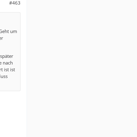
#463
 Geht um
er
 später
e nach
 ist ist
luss