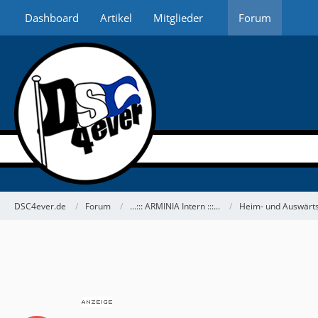
Dashboard
Artikel
Mitglieder
Forum
DSC4ever.de
Forum
...::: ARMINIA Intern :::...
Heim- und Auswärts