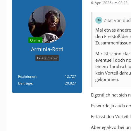
6. April 2026 um 08:23
Zitat von dud
Mal etwas andere
den Freistoß der 
Online
Zusammenfassung
Arminia-Rotti
Mir ist schon kla
Erleuchteter
eventuell doch no
einem Torabschlus
kein Vorteil dara
Reaktionen
12.727
gekommen.
Beiträge
20.827
Eigentlich hat sich 
Es wurde ja auch er
Er lässt den Vorteil 
Aber egal-vorbei u