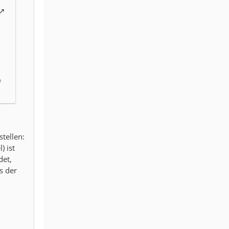
n
tellen:
) ist
det,
s der