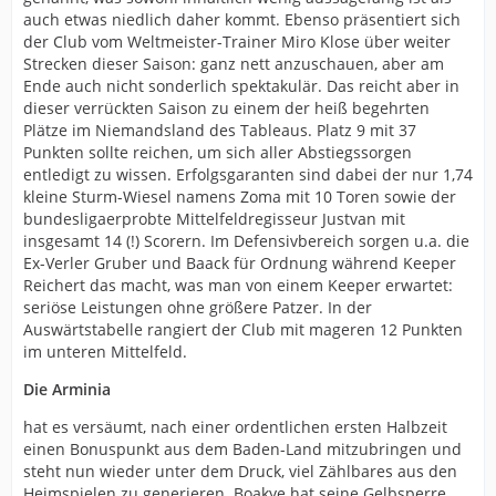
auch etwas niedlich daher kommt. Ebenso präsentiert sich
der Club vom Weltmeister-Trainer Miro Klose über weiter
Strecken dieser Saison: ganz nett anzuschauen, aber am
Ende auch nicht sonderlich spektakulär. Das reicht aber in
dieser verrückten Saison zu einem der heiß begehrten
Plätze im Niemandsland des Tableaus. Platz 9 mit 37
Punkten sollte reichen, um sich aller Abstiegssorgen
entledigt zu wissen. Erfolgsgaranten sind dabei der nur 1,74
kleine Sturm-Wiesel namens Zoma mit 10 Toren sowie der
bundesligaerprobte Mittelfeldregisseur Justvan mit
insgesamt 14 (!) Scorern. Im Defensivbereich sorgen u.a. die
Ex-Verler Gruber und Baack für Ordnung während Keeper
Reichert das macht, was man von einem Keeper erwartet:
seriöse Leistungen ohne größere Patzer. In der
Auswärtstabelle rangiert der Club mit mageren 12 Punkten
im unteren Mittelfeld.
Die Arminia
hat es versäumt, nach einer ordentlichen ersten Halbzeit
einen Bonuspunkt aus dem Baden-Land mitzubringen und
steht nun wieder unter dem Druck, viel Zählbares aus den
Heimspielen zu generieren. Boakye hat seine Gelbsperre