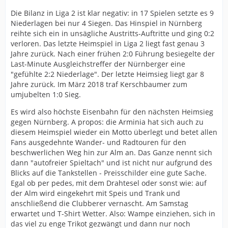
Die Bilanz in Liga 2 ist klar negativ: in 17 Spielen setzte es 9
Niederlagen bei nur 4 Siegen. Das Hinspiel in Nürnberg
reihte sich ein in unsägliche Austritts-Auftritte und ging 0:2
verloren. Das letzte Heimspiel in Liga 2 liegt fast genau 3
Jahre zurück. Nach einer frühen 2:0 Führung besiegelte der
Last-Minute Ausgleichstreffer der Nürnberger eine
"gefühlte 2:2 Niederlage". Der letzte Heimsieg liegt gar 8
Jahre zurück. Im März 2018 traf Kerschbaumer zum
umjubelten 1:0 Sieg.
Es wird also höchste Eisenbahn für den nächsten Heimsieg
gegen Nürnberg. A propos: die Arminia hat sich auch zu
diesem Heimspiel wieder ein Motto überlegt und betet allen
Fans ausgedehnte Wander- und Radtouren für den
beschwerlichen Weg hin zur Alm an. Das Ganze nennt sich
dann "autofreier Spieltach" und ist nicht nur aufgrund des
Blicks auf die Tankstellen - Preisschilder eine gute Sache.
Egal ob per pedes, mit dem Drahtesel oder sonst wie: auf
der Alm wird eingekehrt mit Speis und Trank und
anschließend die Clubberer vernascht. Am Samstag
erwartet und T-Shirt Wetter. Also: Wampe einziehen, sich in
das viel zu enge Trikot gezwängt und dann nur noch