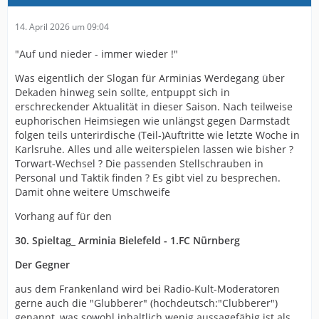
14. April 2026 um 09:04
"Auf und nieder - immer wieder !"
Was eigentlich der Slogan für Arminias Werdegang über
Dekaden hinweg sein sollte, entpuppt sich in
erschreckender Aktualität in dieser Saison. Nach teilweise
euphorischen Heimsiegen wie unlängst gegen Darmstadt
folgen teils unterirdische (Teil-)Auftritte wie letzte Woche in
Karlsruhe. Alles und alle weiterspielen lassen wie bisher ?
Torwart-Wechsel ? Die passenden Stellschrauben in
Personal und Taktik finden ? Es gibt viel zu besprechen.
Damit ohne weitere Umschweife
Vorhang auf für den
30. Spieltag_ Arminia Bielefeld - 1.FC Nürnberg
Der Gegner
aus dem Frankenland wird bei Radio-Kult-Moderatoren
gerne auch die "Glubberer" (hochdeutsch:"Clubberer")
genannt, was sowohl inhaltlich wenig aussagefähig ist als