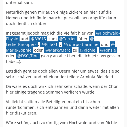
unterhaltsam.
Natürlich gehen mir auch einige Zickereien hier auf die
Nerven und ich finde manche persönlichen Angriffe dann
doch deutlich drüber.
Insgesamt jedoch mag ich die Vielfalt hier von
Hochwald-
Physio
und
33615
zum
Terrier
über
LeckerKnoppers
,
Pille71
,
ruhrpott-armine
und
Marie-Sophie
oder
MarkyMarc
zu
Richie
,
Fonzie
oder
DSC_Tine
(sorry an alle User, die ich jetzt vergessen
habe...).
Letztlich geht es doch allen Usern hier um etwas, das sie so
sehr schätzen und miteinander teilen: Arminia Bielefeld.
Da wäre es doch wirklich sehr sehr schade, wenn der Chor
hier einige tragende Stimmen verlieren würde.
Vielleicht sollten alle Beteiligten mal ein bisschen
runterkommen, sich entspannen und dann weiter mit allen
hier diskutieren.
Wäre schön, auch zukünftig vom Hochwald und von Richie