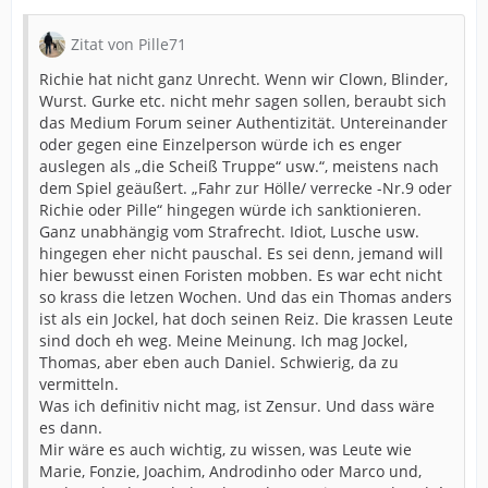
Zitat von Pille71
Richie hat nicht ganz Unrecht. Wenn wir Clown, Blinder,
Wurst. Gurke etc. nicht mehr sagen sollen, beraubt sich
das Medium Forum seiner Authentizität. Untereinander
oder gegen eine Einzelperson würde ich es enger
auslegen als „die Scheiß Truppe“ usw.“, meistens nach
dem Spiel geäußert. „Fahr zur Hölle/ verrecke -Nr.9 oder
Richie oder Pille“ hingegen würde ich sanktionieren.
Ganz unabhängig vom Strafrecht. Idiot, Lusche usw.
hingegen eher nicht pauschal. Es sei denn, jemand will
hier bewusst einen Foristen mobben. Es war echt nicht
so krass die letzen Wochen. Und das ein Thomas anders
ist als ein Jockel, hat doch seinen Reiz. Die krassen Leute
sind doch eh weg. Meine Meinung. Ich mag Jockel,
Thomas, aber eben auch Daniel. Schwierig, da zu
vermitteln.
Was ich definitiv nicht mag, ist Zensur. Und dass wäre
es dann.
Mir wäre es auch wichtig, zu wissen, was Leute wie
Marie, Fonzie, Joachim, Androdinho oder Marco und,