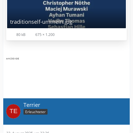
traditionself-ummeln.jpg
80 kB
675 × 1.200
Terrier
Erleuchteter