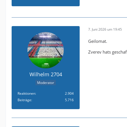
7. Juni 2026 um 19:45
Geilomat.
Zverev hats geschaff
Wilhelm 2704
Moderator
Reaktionen
2.904
Beiträge
5.716