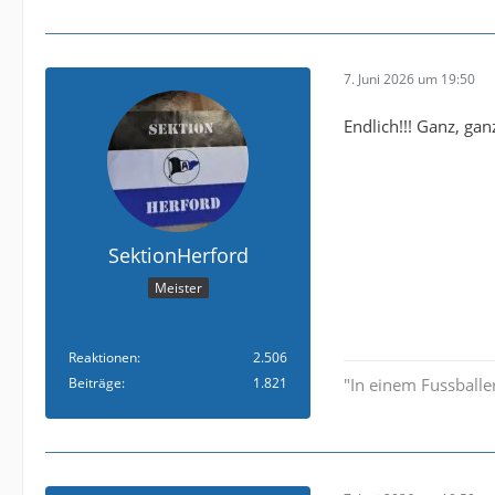
7. Juni 2026 um 19:50
Endlich!!! Ganz, gan
SektionHerford
Meister
Reaktionen
2.506
Beiträge
1.821
"In einem Fussballer