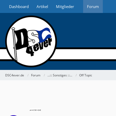
Dashboard
Artikel
Mitglieder
Forum
DSC4ever.de
Forum
...::: Sonstiges :::...
Off Topic