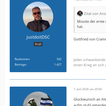
Zitat von Ans
Müsste der erste
hat.
justdoitDSC
Gottfried von Cra
Profi
Reaktionen
342
Jedes schwankende R
Beiträge
1.427
einen Krieg an sich
7. Juni 2026 um 20:04
Glückwunsch an Alex
aufm stuhl getande