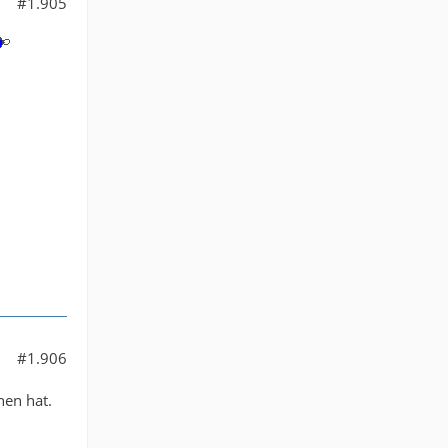
#1.905
#1.906
nen hat.