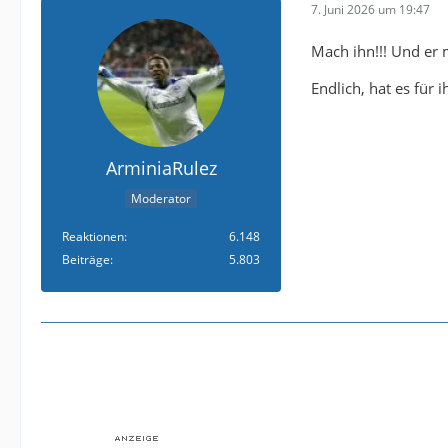
7. Juni 2026 um 19:47
Mach ihn!!! Und er 
Endlich, hat es für 
ArminiaRulez
Moderator
Reaktionen
6.148
Beiträge
5.803