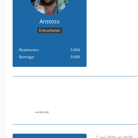
Anstoss
Erleuchteter
Reaktionen
5.664
Beiträge
9.689
7. Juni 2026 um 19:58