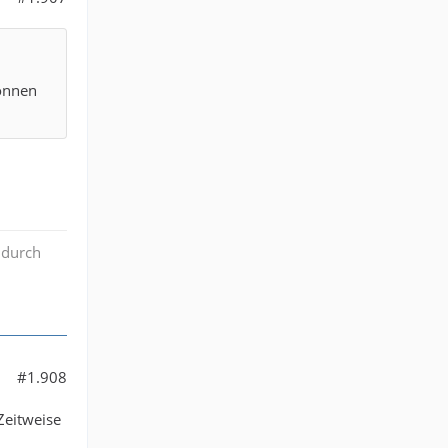
wonnen
 durch
#1.908
Zeitweise