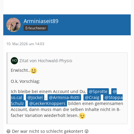
Arminiaseit89
Erleuchteter
10. Mai 2026 um 14:03
Zitat von Hochwald-Physio
Erwischt..
O.k, Vorschlag:
Ich bleibe bei einem Account und Du,
Sprotte
so.cal
Jockel
,
Arminia-Rotti
Craig
Stoppa
Schulz
LeckerKnoppers
bilden einen gemeinsamen
Account, dann muss man die selben Inhalte nicht in 8-
facher Variation wiederholt lesen.
😆 Der war nicht so schlecht gekontert 😜