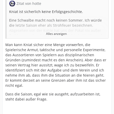
Zitat von hotte
am besten noch einer aus der obersten Etage.
Kniat ist sicherlich keine Erfolgsgeschichte.
Eine Schwalbe macht noch keinen Sommer. Ich würde
die letzte Saison eher als Strohfeuer bezeichnen.
Abgesehen von der Kohle hat uns der Pokal nix außer
Alles anzeigen
Problemen gebracht. Aus meiner Sicht ein Wettbewerb,
der unserer sportlichen Entwicklung eher geschadet
Man kann Kniat sicher eine Menge vorwerfen, die
hat.
Spielerische Armut, taktische und personelle Experimente,
Kniat hat systematisch alle Spieler schlechter gemacht
das Aussortieren von Spielern aus disziplinarischen
und die Fans mit seinen idiotischen Auswechslungen
Gründen (zumindest macht es den Anschein). Aber dass er
und der nicht vorhandenen Taktik zur Weißglut
seinen Vertrag hier aussitzt, wage ich zu bezweifeln. Er
getrieben.
identifiziert sich mit der Aufgabe und dem Verein und ich
nehme ihm ab, dass ihm die Situation an die Nieren geht.
Aber im Grunde genommen hat Kniat seinen Vertrag
Er kommt derzeit an seine Grenzen aber ihm ist das sicher
hier nur ausgesessen. Das ist irgendwo auch
nicht egal.
menschlich. Diejenigen, die diesen Abflug in Seelenruhe
zur Kenntnis genommen haben und wirklich nichts dem
Dass die Saison, egal wie sie ausgeht, aufzuarbeiten ist,
entgegen gesetzt haben, sind die wahren Schuldigen.
steht dabei außer Frage.
An erster Stelle Mutzel. Das hätte niemals soweit
kommen dürfen.