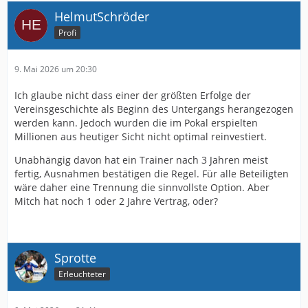
Völlige sportliche Inkompetenz kennen wir ja schon seit
HelmutSchröder
Jahren in diesem Verein. Aber das Schlimme ist, dass
Profi
offensichtlich niemand daraus lernt.
Selbst wenn der Klassenerhalt doch noch irgendwie
9. Mai 2026 um 20:30
geschafft wird, ändert das nichts an meiner Ansicht. Da
müssen zum Saisonende mindestens 2 Köpfe rollen und
Ich glaube nicht dass einer der größten Erfolge der
am besten noch einer aus der obersten Etage.
Vereinsgeschichte als Beginn des Untergangs herangezogen
werden kann. Jedoch wurden die im Pokal erspielten
Millionen aus heutiger Sicht nicht optimal reinvestiert.
Unabhängig davon hat ein Trainer nach 3 Jahren meist
fertig, Ausnahmen bestätigen die Regel. Für alle Beteiligten
wäre daher eine Trennung die sinnvollste Option. Aber
Mitch hat noch 1 oder 2 Jahre Vertrag, oder?
Sprotte
Erleuchteter