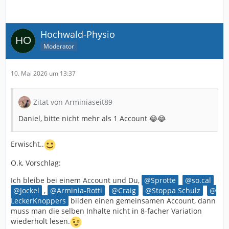
Hochwald-Physio
Moderator
10. Mai 2026 um 13:37
Zitat von Arminiaseit89
Daniel, bitte nicht mehr als 1 Account 😂😂
Erwischt..
O.k, Vorschlag:
Ich bleibe bei einem Account und Du,
Sprotte
so.cal
Jockel
,
Arminia-Rotti
Craig
Stoppa Schulz
LeckerKnoppers
bilden einen gemeinsamen Account, dann
muss man die selben Inhalte nicht in 8-facher Variation
wiederholt lesen.