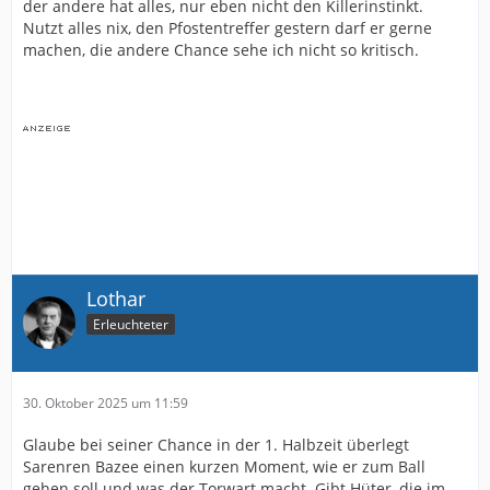
etwas zu genau.
der andere hat alles, nur eben nicht den Killerinstinkt.
Nutzt alles nix, den Pfostentreffer gestern darf er gerne
Dennoch. Noah tut unserem Spiel gerade sehr sehr gut.
machen, die andere Chance sehe ich nicht so kritisch.
Er bringt als zweite Spitze das was Grodowski bei weiten
nicht so gut macht, und er ermöglicht uns dadurch ein
viel strukturierteres Offensivspiel.
Damit meine ich Kopfballpräsenz, und vor allem auch
sein Spiel ohne Ball. Er hat ein sehr gutes Gespür für
Räume und macht die richtigen Räume zur richtigen
Zeit auf. Das macht er schon ziemlich gut.
Lothar
Erleuchteter
30. Oktober 2025 um 11:59
Glaube bei seiner Chance in der 1. Halbzeit überlegt
Sarenren Bazee einen kurzen Moment, wie er zum Ball
gehen soll und was der Torwart macht. Gibt Hüter, die im