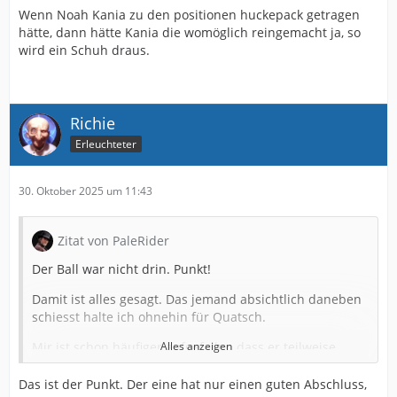
Wenn Noah Kania zu den positionen huckepack getragen
hätte, dann hätte Kania die womöglich reingemacht ja, so
wird ein Schuh draus.
Richie
Erleuchteter
30. Oktober 2025 um 11:43
Zitat von PaleRider
Der Ball war nicht drin. Punkt!
Damit ist alles gesagt. Das jemand absichtlich daneben
schiesst halte ich ohnehin für Quatsch.
Mir ist schon häufiger aufgefallen dass er teilweise
Alles anzeigen
beim Torabschluss es zu genau haben will. Während
ein Grodowski einfach draufhämmert will er es meist
Das ist der Punkt. Der eine hat nur einen guten Abschluss,