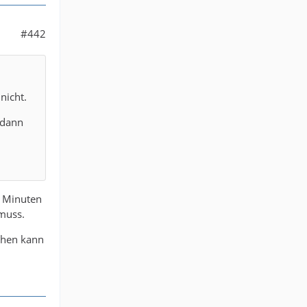
#442
nicht.
 dann
0 Minuten
 muss.
chen kann