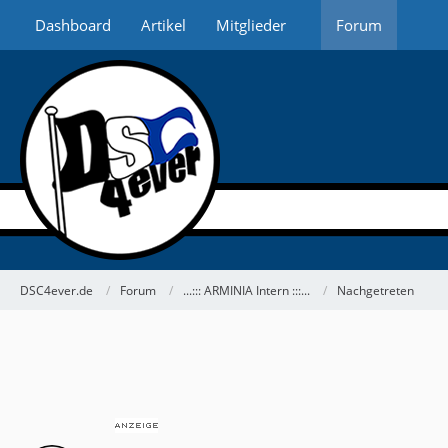
Dashboard
Artikel
Mitglieder
Forum
DSC4ever.de
Forum
...::: ARMINIA Intern :::...
Nachgetreten