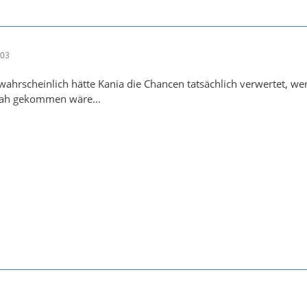
:03
hrscheinlich hätte Kania die Chancen tatsächlich verwertet, wen
oah gekommen wäre...