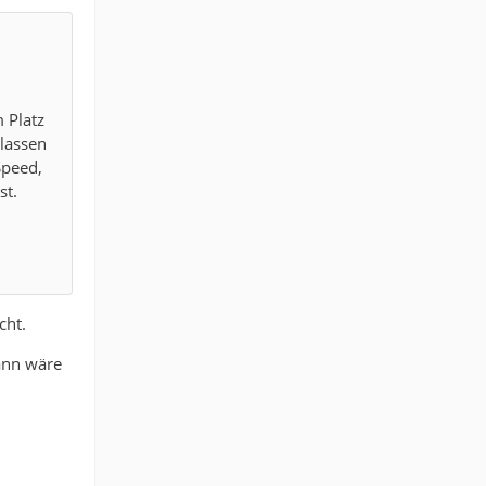
m Platz
 lassen
Speed,
st.
cht.
ann wäre