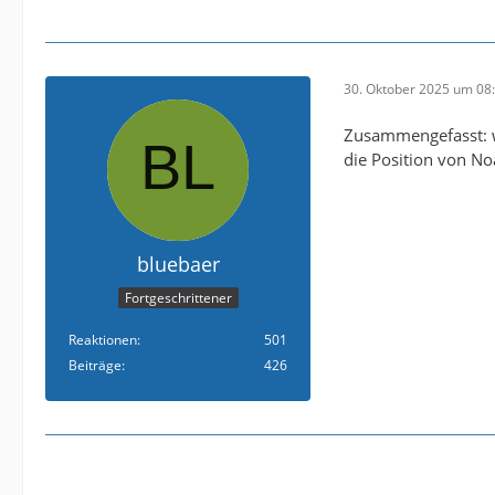
30. Oktober 2025 um 08
Zusammengefasst: wa
die Position von N
bluebaer
Fortgeschrittener
Reaktionen
501
Beiträge
426