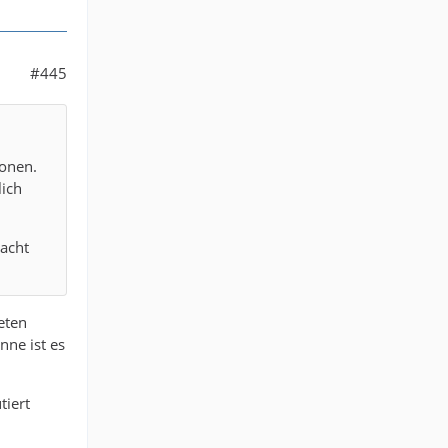
#445
ionen.
lich
macht
eten
nne ist es
tiert