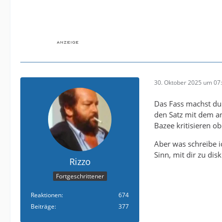
30. Oktober 2025 um 07
Das Fass machst du
den Satz mit dem an
Bazee kritisieren o
Aber was schreibe ic
Sinn, mit dir zu disk
Rizzo
Fortgeschrittener
Reaktionen
674
Beiträge
377