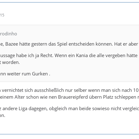
:15
drodinho
he, Bazee hätte gestern das Spiel entscheiden können. Hat er aber 
ssage habe ich ja Recht. Wenn ein Kania die alle vergeben hätte
t worden.
ann weiter rum Gurken .
a vernichtet sich ausschließlich nur selber wenn man sich nach 1
 seinem Alter schon wie nen Brauereipferd übern Platz schleppen
z andere Liga dagegen, obgleich man beide sowieso nicht verglei
on.