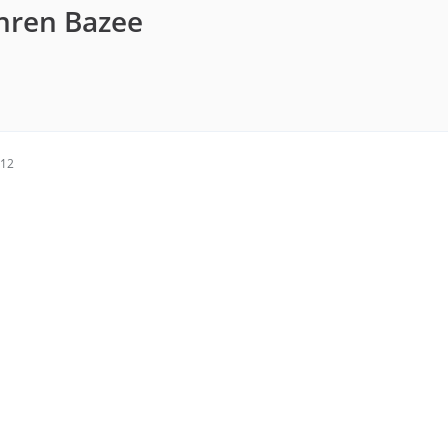
nren Bazee
:12