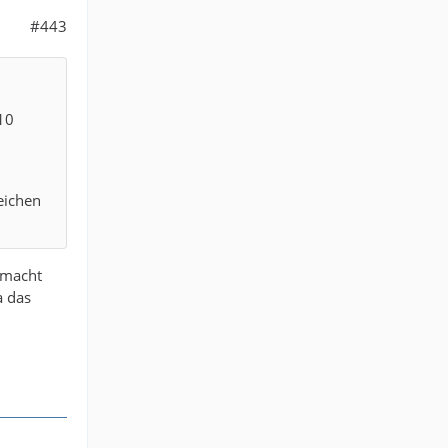
#443
 10
eichen
 macht
a das