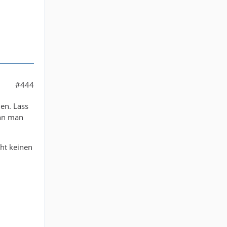
#444
en. Lass
ann man
cht keinen