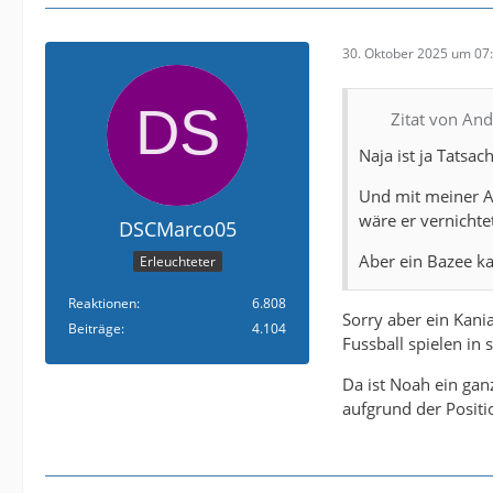
30. Oktober 2025 um 07
Zitat von An
Naja ist ja Tatsac
Und mit meiner Au
wäre er vernichte
DSCMarco05
Aber ein Bazee k
Erleuchteter
Reaktionen
6.808
Sorry aber ein Kani
Beiträge
4.104
Fussball spielen in
Da ist Noah ein gan
aufgrund der Positi