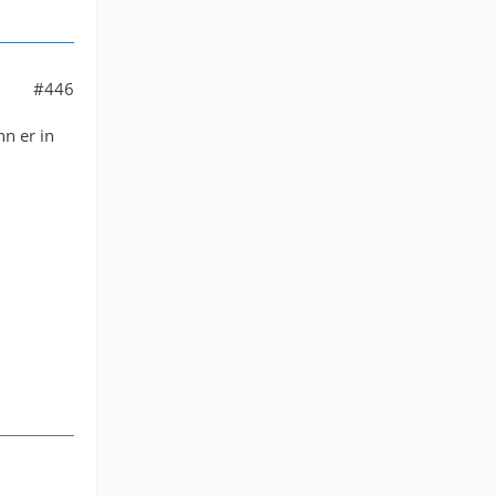
#446
n er in