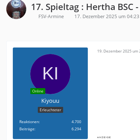
17. Spieltag : Hertha BSC -
FSV-Armine
17. Dezember 2025 um 04:23
19. Dezember 2025 um 
Online
Kiyouu
Erleuchteter
Reaktionen
4.700
Beiträge
6.294