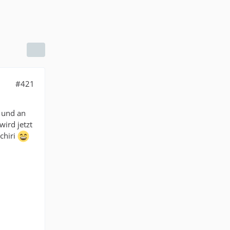
#421
n und an
wird jetzt
chiri