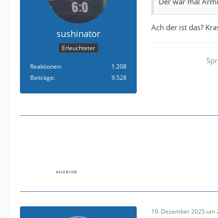
Der war mal Armi
Ach der ist das? Kra
sushinator
Erleuchteter
Spr
Reaktionen
1.208
Beiträge
9.528
19. Dezember 2025 um 