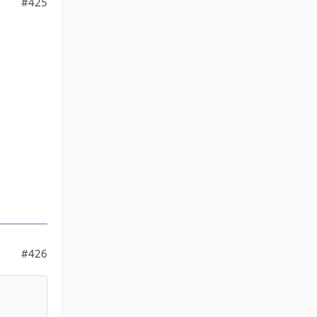
#425
#426