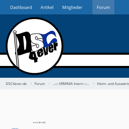
Dashboard
Artikel
Mitglieder
Forum
DSC4ever.de
Forum
...::: ARMINIA Intern :::...
Heim- und Auswärts