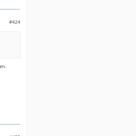
#424
en.