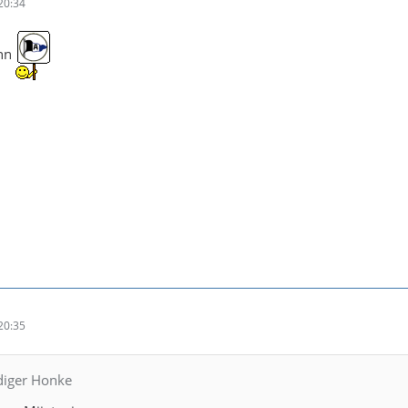
20:34
inn
20:35
ediger Honke