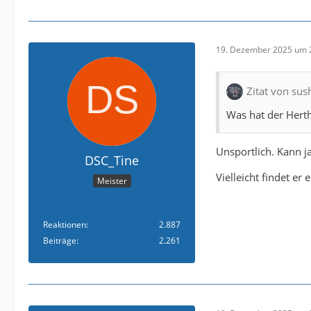
19. Dezember 2025 um 
Zitat von sus
Was hat der Hert
Unsportlich. Kann ja
DSC_Tine
Vielleicht findet er
Meister
Reaktionen
2.887
Beiträge
2.261