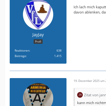
Ich lach mich kaputt
davon ablenken, das
JayJay
Profi
Reaktionen
638
Beiträge
1.415
19. Dezember 2025 um 
Zitat von jan
kann mich nichtm