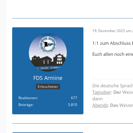
19. Dezember 2025 um 
1:1 zum Abschluss b
Euch allen noch ei
FDS Armine
Die deutsche Sprach
Erleuchteter
Tagsüber
:
Der
Weiz
Reaktionen
677
dann
Beiträge
5.810
Abends
:
Das
Weize