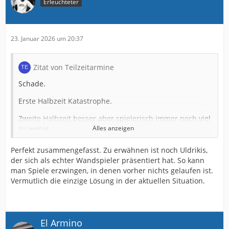
Erleuchteter
23. Januar 2026 um 20:37
Zitat von Teilzeitarmine
Schade.
Erste Halbzeit Katastrophe.
Zweite Halbzeit besser aber spielerisch immer noch viel
zu wenig.
Alles anzeigen
Wörl hat die kurze Auszeit gut getan. Besser als sonst.
Perfekt zusammengefasst. Zu erwähnen ist noch Uldrikis,
der sich als echter Wandspieler präsentiert hat. So kann
Bazee: Gut gemacht als Joker.
man Spiele erzwingen, in denen vorher nichts gelaufen ist.
Vermutlich die einzige Lösung in der aktuellen Situation.
Kniat wird wahrscheinlich den Spieltag überleben.
Hoffen wir das er die richtigen Schlüsse aus dem Spiel
zieht.
El Armino