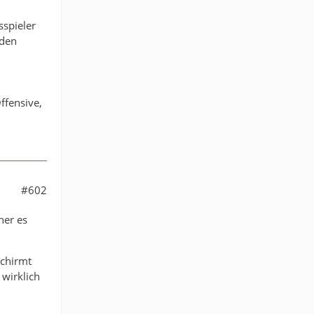
sspieler
 den
ffensive,
#602
ner es
schirmt
 wirklich