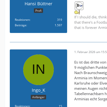
Hansi Büttner
Profi
If I should die, thin
Reaktionen
319
that there's a Footba
Beiträge
1.597
that is forever Arm
1. Februar 2026 um 15:
Es ist das dritte v
9 möglichen Punkten
Nach Braunschweig,
Arminia im Moment a
Karlsruhe oder Elver
meinen Augen nicht 
Ingo_K
Tabellennachbarn hi
Anfänger
Arminias echt Sorge
Reaktionen
15