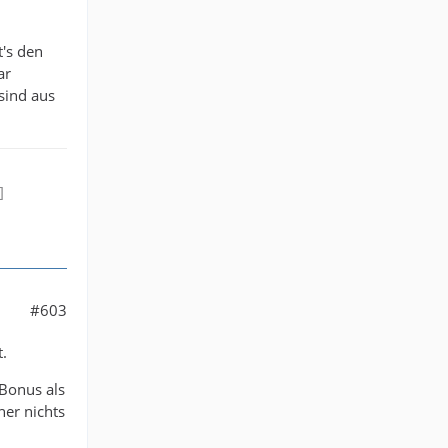
t's den
ar
 sind aus
]
#603
t.
 Bonus als
her nichts