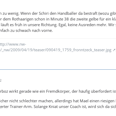
ch zu wenig. Wenn der Schiri den Handballer da bestraft (wozu gib
er dem Rothaarigen schon in Minute 38 die zweite gelbe für ein kl
, läuft es früh in unsere Richtung. Egal, keine Ausreden mehr. Wir
infach zu schwach nach vorne.
ttp://www.nw-
/_nw/2009/04/19/teaser/090419_1759_fronntzeck_teaser.jpg
52
orboz wirkt gerade wie ein Fremdkörper, der häufig überfordert is
her nicht schlechter machen, allerdings hat Mael einen riesigen
rter Trainer-Arm. Solange Kniat unser Coach ist, wird sich da sic