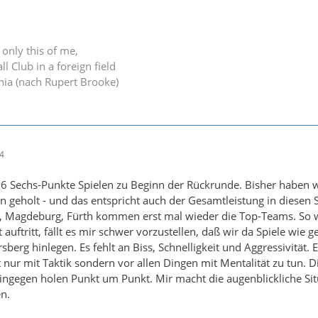
k only this of me,
ll Club in a foreign field
inia (nach Rupert Brooke)
54
on 6 Sechs-Punkte Spielen zu Beginn der Rückrunde. Bisher haben 
 geholt - und das entspricht auch der Gesamtleistung in diesen S
 Magdeburg, Fürth kommen erst mal wieder die Top-Teams. So 
uftritt, fällt es mir schwer vorzustellen, daß wir da Spiele wie g
sberg hinlegen. Es fehlt an Biss, Schnelligkeit und Aggressivität. E
nur mit Taktik sondern vor allen Dingen mit Mentalität zu tun. D
ngegen holen Punkt um Punkt. Mir macht die augenblickliche Sit
n.