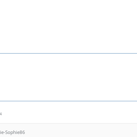
54
rie-Sophie86