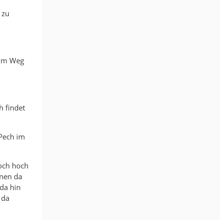
 zu
 im Weg
 findet
 Pech im
noch hoch
nnen da
da hin
 da