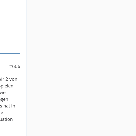
#606
wir 2 von
pielen.
wie
egen
s hat in
ie
uation