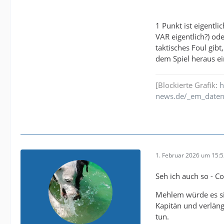
1 Punkt ist eigentli
VAR eigentlich?) od
taktisches Foul gibt
dem Spiel heraus e
[Blockierte Grafik:
h
news.de/_em_daten
1. Februar 2026 um 15:
Seh ich auch so - C
Mehlem würde es sic
Kapitän und verlänge
tun.