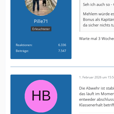
Seh ich auch so -
Mehlem würde es s
Bonus als Kapitän
Pille71
da sicher nichts t
Erleuchteter
Warte mal 3 Wochen 
Reaktionen
6.336
Beiträge
7.547
1. Februar 2026 um 15:
Die Abwehr ist stab
das läuft im Momen
entweder abschluss
Klassenerhalt betriff