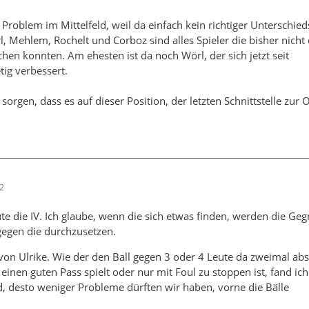
Problem im Mittelfeld, weil da einfach kein richtiger Unterschied
l, Mehlem, Rochelt und Corboz sind alles Spieler die bisher nicht
en konnten. Am ehesten ist da noch Wörl, der sich jetzt seit
tig verbessert.
orgen, dass es auf dieser Position, der letzten Schnittstelle zur O
52
ute die IV. Ich glaube, wenn die sich etwas finden, werden die Geg
gegen die durchzusetzen.
von Ulrike. Wie der den Ball gegen 3 oder 4 Leute da zweimal ab
inen guten Pass spielt oder nur mit Foul zu stoppen ist, fand ich
ird, desto weniger Probleme dürften wir haben, vorne die Bälle