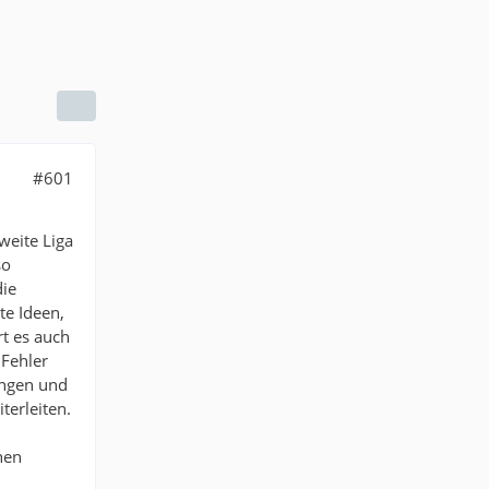
#601
weite Liga
so
die
te Ideen,
rt es auch
 Fehler
ängen und
terleiten.
hen