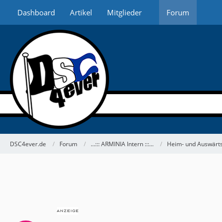
Dashboard
Artikel
Mitglieder
Forum
DSC4ever.de
Forum
...::: ARMINIA Intern :::...
Heim- und Auswärts