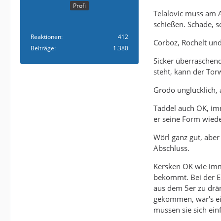
Profi
Telalovic muss am A
schießen. Schade, 
Reaktionen
412
Corboz, Rochelt und
Beiträge
1.380
Sicker überraschen
steht, kann der Tor
Grodo unglücklich, 
Taddel auch OK, im
er seine Form wiede
Wörl ganz gut, abe
Abschluss.
Kersken OK wie imm
bekommt. Bei der Ec
aus dem 5er zu drän
gekommen, wär's ei
müssen sie sich ein