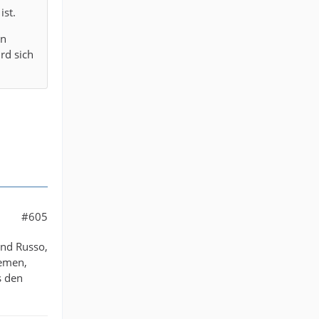
ist.
en
rd sich
#605
und Russo,
lemen,
s den