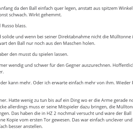
nfang da den Ball einfach quer legen, anstatt aus spitzem Winkel
sonst schwach. Wirkt gehemmt.
 Russo blass.
d solide und wenn bei seiner Direktabnahme nicht die Mülltonne
wart den Ball nur noch aus den Maschen holen.
aber den musst du spielen lassen.
mer wendig und schwer für den Gegner auszurechnen. Hoffentlich
r.
r der kann mehr. Oder ich erwarte einfach mehr von ihm. Wieder
er. Hatte wenig zu tun bis auf ein Ding wo er die Arme gerade 
ke allerdings muss er seine Mitspieler dazu bringen, die Müllto
gen. Das haben die in HZ 2 nochmal versucht und wäre der Ball 
ne Kopie vom ersten Tor gewesen. Das war einfach unclever und
fach besser anstellen.