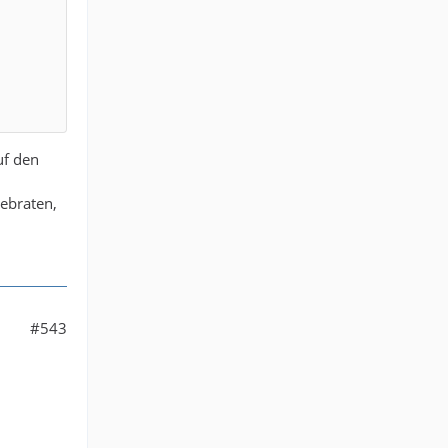
uf den
gebraten,
#543