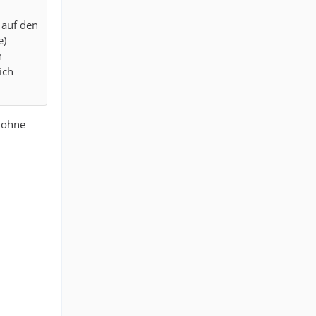
 auf den
e)
h
ich
, ohne