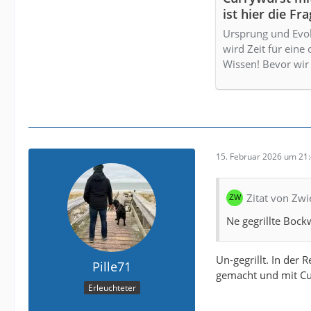
ist hier die Fra
Ursprung und Evol
wird Zeit für eine
Wissen! Bevor wir
15. Februar 2026 um 21
Zitat von Zw
Ne gegrillte Bockw
Un-gegrillt. In der 
Pille71
gemacht und mit Cu
Erleuchteter