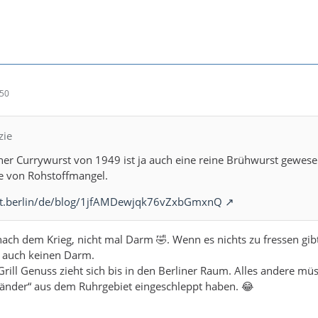
:50
zie
iner Currywurst von 1949 ist ja auch eine reine Brühwurst gewes
e von Rohstoffmangel.
rst.berlin/de/blog/1jfAMDewjqk76vZxbGmxnQ
 nach dem Krieg, nicht mal Darm 🤣. Wenn es nichts zu fressen gib
s auch keinen Darm.
Grill Genuss zieht sich bis in den Berliner Raum. Alles andere mü
änder“ aus dem Ruhrgebiet eingeschleppt haben. 😂