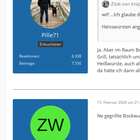
Zitat von kni
wtf ...Ich glaube
Heisswürsten a
Pille71
Erleuchteter
Ja. Aber im Raum B
Grill, tatsächlich u
Reaktionen
6.338
Heißwürste, auch al
Beiträge
7.550
da hätte ich dann a
15. Februar 2026 um 21
Ne gegrillte Bockwurs