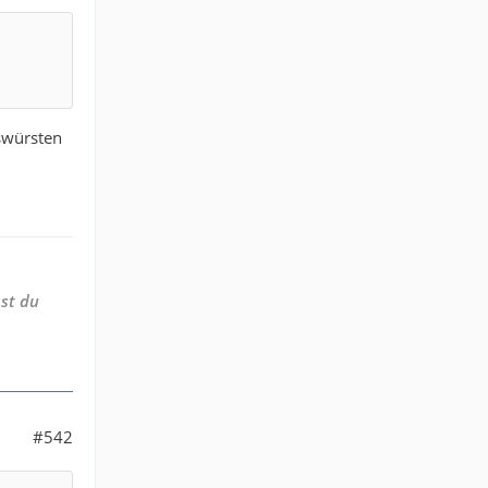
swürsten
st du
#542