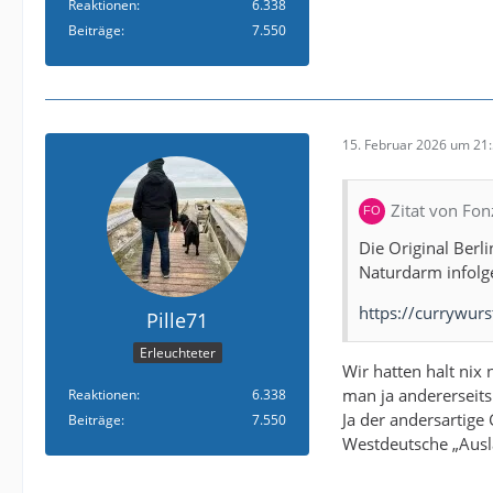
Reaktionen
6.338
Beiträge
7.550
15. Februar 2026 um 21
Zitat von Fon
Die Original Berl
Naturdarm infolg
https://currywu
Pille71
Erleuchteter
Wir hatten halt nix
man ja andererseit
Reaktionen
6.338
Ja der andersartige 
Beiträge
7.550
Westdeutsche „Ausl