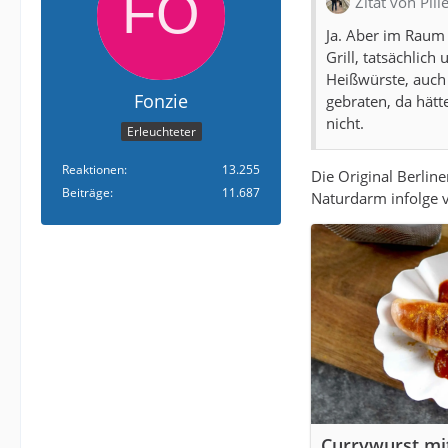
Zitat von Pill
Ja. Aber im Raum
Grill, tatsächlich
Heißwürste, auch 
Fonzie
gebraten, da hätt
nicht.
Erleuchteter
Reaktionen
13.255
Die Original Berlin
Beiträge
11.687
Naturdarm infolge 
Currywurst mi