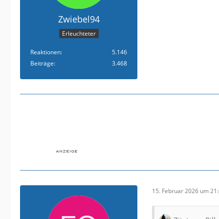
Zwiebel94
Erleuchteter
Reaktionen
5.146
Beiträge
3.468
15. Februar 2026 um 21