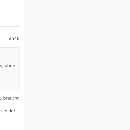
#546
en, ohne
t, braucht
ssen dort