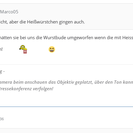
CMarco05
icht, aber die Heißwürstchen gingen auch.
a hätten sie bei uns die Wurstbude umgeworfen wenn die mit Heis
n!
g -
 Kamera beim anschauen das Objektiv geplatzt, über den Ton kann
Pressekonferenz verfolgen!
:36