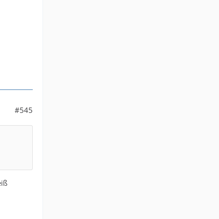
#545
eiß