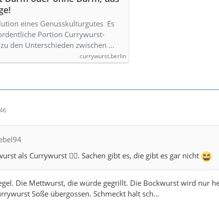
ge!
ution eines Genusskulturgutes Es
 ordentliche Portion Currywurst-
 zu den Unterschieden zwischen …
currywurst.berlin
:46
iebel94
urst als Currywurst 😵‍💫. Sachen gibt es, die gibt es gar nicht
Regel. Die Mettwurst, die würde gegrillt. Die Bockwurst wird nur h
rrywurst Soße übergossen. Schmeckt halt sch…