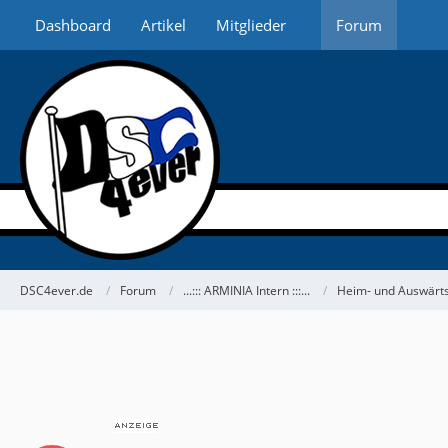
Dashboard
Artikel
Mitglieder
Forum
DSC4ever.de
Forum
...::: ARMINIA Intern :::...
Heim- und Auswärts