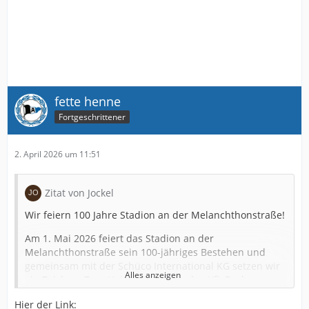
fette henne
Fortgeschrittener
2. April 2026 um 11:51
Zitat von Jockel
Wir feiern 100 Jahre Stadion an der Melanchthonstraße!
Am 1. Mai 2026 feiert das Stadion an der
Melanchthonstraße sein 100-jähriges Bestehen und
gemeinsam mit der Schüco International KG setzen wir
Alles anzeigen
ein Zeichen: Zum Heimspiel gegen den VfL Bochum am
2. Mai wird rund um den Spieltach aus der
Hier der Link:
SchücoArena für kurze Zeit wieder die „Alm“.