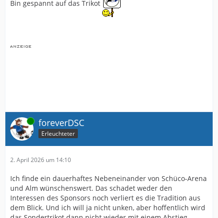
Bin gespannt auf das Trikot
haben wir unter anderem ein Sondertrikot zum
Stadionjubiläum, eine Ausstellung sowie ein
hochwertiger Bildband zur Stadiongeschichte und eine
besondere Fassaden-Gestaltung, die im Rahmen der
Förderung der Stadtwerke Bielefeld initiiert wurde.
Zudem wird es ein Fanfest am Spieltach gegen den VfL
Bochum geben.
Mit diesem Programm bieten wir allen Arminen die
Gelegenheit, 100 Jahre Stadiongeschichte neu zu
entdecken. Zugleich ist das Jubiläum ein starkes
Zeichen für eine Partnerschaft, die Vergangenheit
würdigt und Zukunft gestaltet.
Online
foreverDSC
Erleuchteter
📲 Mehr Informationen dazu gibt’s auf unserer
Homepage.
2. April 2026 um 14:10
Quelle: LinkedIn
Ich finde ein dauerhaftes Nebeneinander von Schüco-Arena
und Alm wünschenswert. Das schadet weder den
Interessen des Sponsors noch verliert es die Tradition aus
dem Blick. Und ich will ja nicht unken, aber hoffentlich wird
das Sondertrikot dann nicht wieder mit einem Abstieg