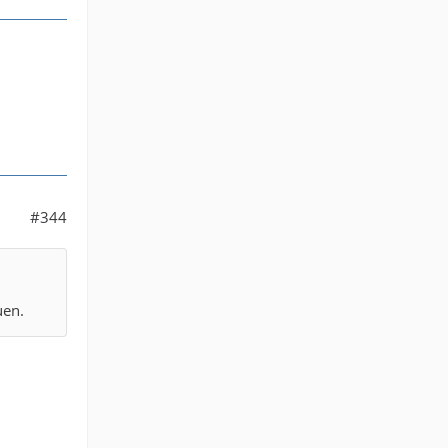
#344
uen.