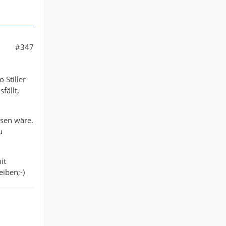
#347
 Stiller
fällt,
esen wäre.
u
it
eiben;-)