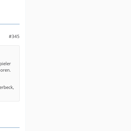
#345
pieler
loren.
terbeck,