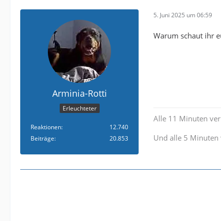
5. Juni 2025 um 06:59
Warum schaut ihr 
Arminia-Rotti
Erleuchteter
Alle 11 Minuten verl
Reaktionen
12.740
Und alle 5 Minuten 
Beiträge
20.853