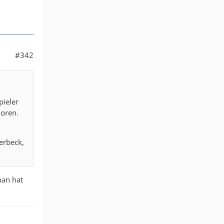
#342
pieler
loren.
terbeck,
man hat