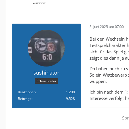
5. Juni 2025 um 07:00
Bei den Wechseln h
Testspielcharakter h
sich für das Spiel g
zeigt dies dann ja 
Da haben auch zu vi
sushinator
So ein Wettbewerb z
wuppen.
Erleuchteter
Ich bin nach dem 1:
Reaktionen
1.208
Interesse verfolgt 
Beiträge
9.528
Spr