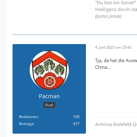
"Du bist ein Genie!
Intelligenz durch st
(Justus Jonas)
4. Juni 2025 um 23:42
Tja, da hat die Aus
China...
Pacman
Profi
Reaktionen
108
Beiträge
977
Arminia Bielefeld Q