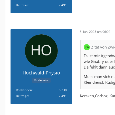
Beiträge
7.491
5. Juni 2025 um 06:02
Zitat von Zw
Es ist mir irgend
wie Gnabry oder F
Da fehlt dann au
Hochwald-Physio
Muss man sich nur
Moderator
Kleindienst, Rüdi
Reaktionen
6.338
Kersken,Corboz, Kan
Beiträge
7.491