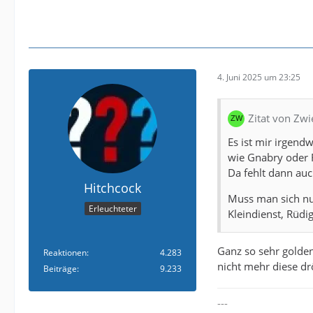
4. Juni 2025 um 23:25
Zitat von Zw
Es ist mir irgend
wie Gnabry oder F
Da fehlt dann au
Hitchcock
Muss man sich nur
Erleuchteter
Kleindienst, Rüdi
Ganz so sehr golden
Reaktionen
4.283
nicht mehr diese dr
Beiträge
9.233
---