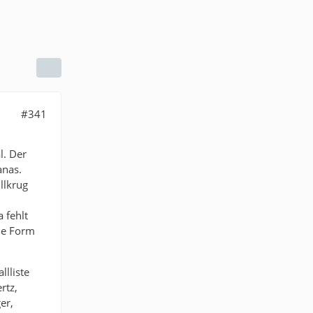
#341
l. Der
anas.
llkrug
 fehlt
de Form
llliste
rtz,
er,