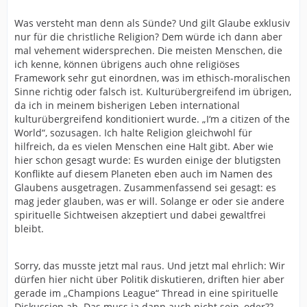
Was versteht man denn als Sünde? Und gilt Glaube exklusiv
nur für die christliche Religion? Dem würde ich dann aber
mal vehement widersprechen. Die meisten Menschen, die
ich kenne, können übrigens auch ohne religiöses
Framework sehr gut einordnen, was im ethisch-moralischen
Sinne richtig oder falsch ist. Kulturübergreifend im übrigen,
da ich in meinem bisherigen Leben international
kulturübergreifend konditioniert wurde. „I‘m a citizen of the
World“, sozusagen. Ich halte Religion gleichwohl für
hilfreich, da es vielen Menschen eine Halt gibt. Aber wie
hier schon gesagt wurde: Es wurden einige der blutigsten
Konflikte auf diesem Planeten eben auch im Namen des
Glaubens ausgetragen. Zusammenfassend sei gesagt: es
mag jeder glauben, was er will. Solange er oder sie andere
spirituelle Sichtweisen akzeptiert und dabei gewaltfrei
bleibt.
Sorry, das musste jetzt mal raus. Und jetzt mal ehrlich: Wir
dürfen hier nicht über Politik diskutieren, driften hier aber
gerade im „Champions League“ Thread in eine spirituelle
Diskussion ab. Das muss ja dann auch nicht sein, oder??