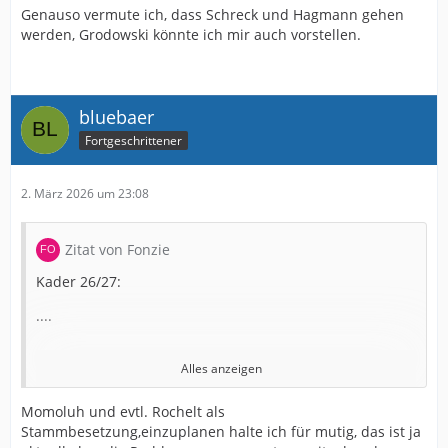
Genauso vermute ich, dass Schreck und Hagmann gehen
werden, Grodowski könnte ich mir auch vorstellen.
bluebaer
Fortgeschrittener
2. März 2026 um 23:08
Zitat von Fonzie
Kader 26/27:
....
Alles anzeigen
RA/LA: Momuluh, NEU (evtl. Rochelt) ; Backup:
Grodowski, Boakye, NEU ; Abgänge: Young, Bazee,
Momoluh und evtl. Rochelt als
Schroers
Stammbesetzung,einzuplanen halte ich für mutig, das ist ja