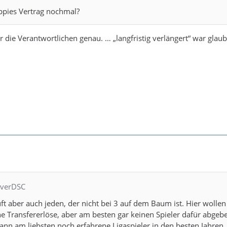
ppies Vertrag nochmal?
 die Verantwortlichen genau. … „langfristig verlängert“ war glaub
everDSC
t aber auch jeden, der nicht bei 3 auf dem Baum ist. Hier wollen
e Transfererlöse, aber am besten gar keinen Spieler dafür abgeb
nn am liebsten noch erfahrene Ligaspieler in den besten Jahren,