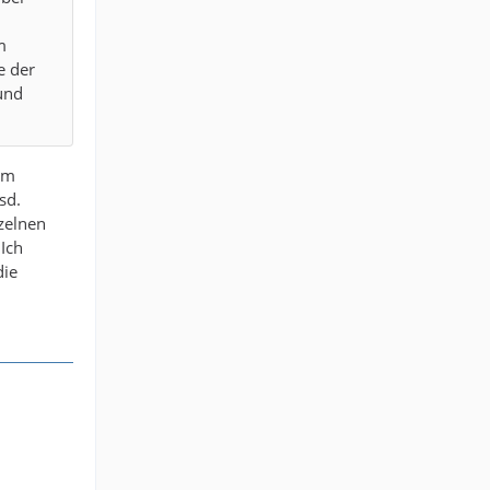
m
e der
und
em
sd.
zelnen
 Ich
die