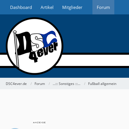
Dashboard
Artikel
Mitglieder
Forum
DSC4ever.de
Forum
...::: Sonstiges :::...
Fußball allgemein