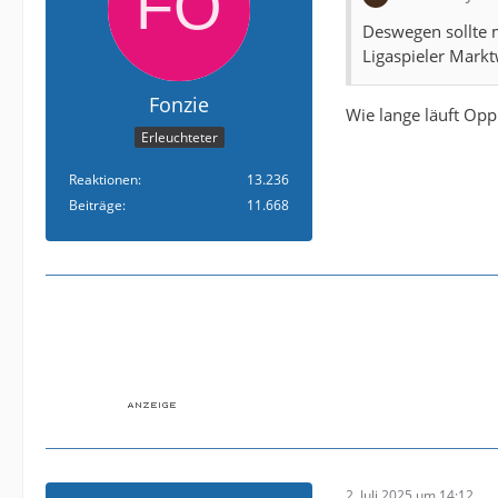
Deswegen sollte m
Ligaspieler Markt
Fonzie
Wie lange läuft Opp
Erleuchteter
Reaktionen
13.236
Beiträge
11.668
2. Juli 2025 um 14:12