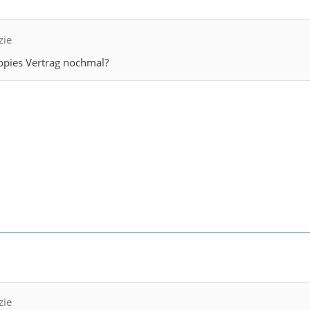
zie
ppies Vertrag nochmal?
zie