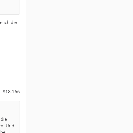
e ich der
#18.166
 die
en. Und
 bei