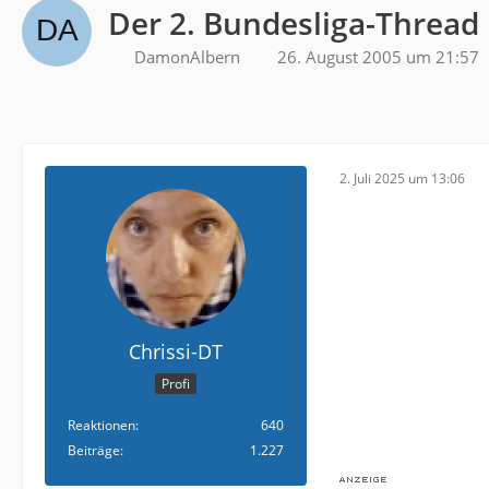
Der 2. Bundesliga-Thread
DamonAlbern
26. August 2005 um 21:57
2. Juli 2025 um 13:06
Chrissi-DT
Profi
Reaktionen
640
Beiträge
1.227