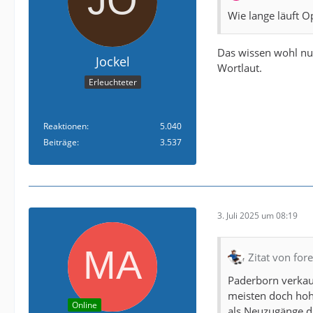
Wie lange läuft O
Das wissen wohl nur
Jockel
Wortlaut.
Erleuchteter
Reaktionen
5.040
Beiträge
3.537
3. Juli 2025 um 08:19
Zitat von for
Paderborn verkauf
meisten doch hoh
Online
als Neuzugänge da