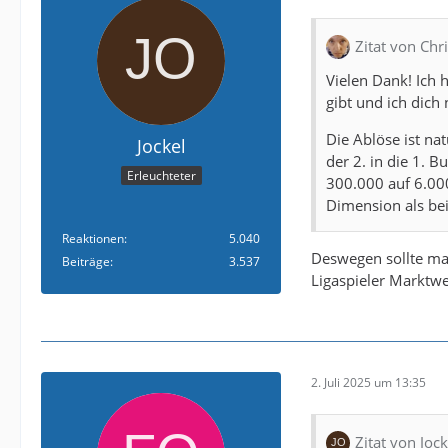
Zitat von Chr
Vielen Dank! Ich 
gibt und ich dich
Die Ablöse ist na
Jockel
der 2. in die 1. 
Erleuchteter
300.000 auf 6.00
Dimension als be
Reaktionen
5.040
Deswegen sollte man
Beiträge
3.537
Ligaspieler Marktwe
2. Juli 2025 um 13:35
Zitat von Jock