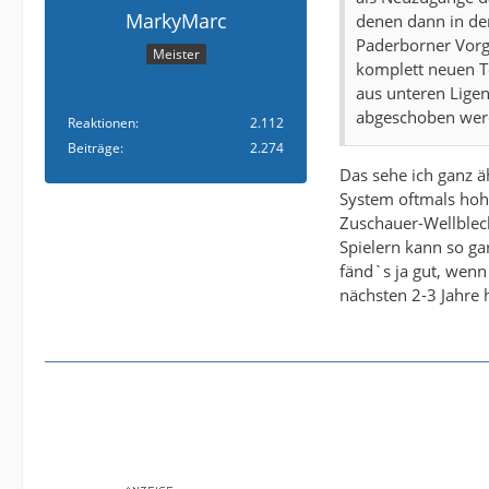
MarkyMarc
denen dann in der
Paderborner Vorge
Meister
komplett neuen Te
aus unteren Ligen
abgeschoben wer
Reaktionen
2.112
Beiträge
2.274
Das sehe ich ganz ä
System oftmals hoh
Zuschauer-Wellblech
Spielern kann so ga
fänd`s ja gut, wenn
nächsten 2-3 Jahre 