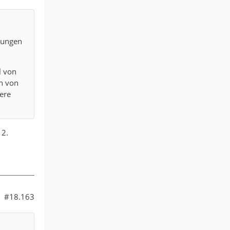
inungen
l von
en von
ere
 2.
#18.163