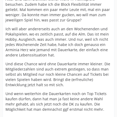
Fans da was zu meckern hatten, immer ein Zeichen
besuchen. Zudem habe ich die Block Flexibilität immer
dafür dass die breite Maße wohl zufrieden war.
geliebt. Mal kommen ein paar mehr Leute mit, mal ein paar
weniger. Da konnte man immer gucken, wo will man zum
Ich gönne jedem seine Karte, ob seit 40 Jahren Mitglied
jeweiligen Spiel hin, was passt zur Gruppe?
(DK Inhaber) oder seit 4 Monaten spielt dabei für mich
keine Rolle. Ich freue mich in erster Linie für den Verein
Ich will aber andererseits auch an den Wochenenden und
dass der Hype erstmal anhält und bete jetzt schon zu
Pokalspielen, wo es zeitlich passt, auf die Alm. Das ist mein
höheren Mächten dass die aktuellen Verantwortlichen
Hobby, Ausgleich, was auch immer. Und nur, weil ich nicht
damit wissen umzugehen und nicht wieder alles
jedes Wochenende Zeit habe, habe ich doch genauso ein
versenken wie in der historie eigentlich immer passiert.
Arminia Herz wie jemand mit Dauerkarte, der einfach eine
andere Lebenssituation hat.
Und diese Chance wird ohne Dauerkarte immer kleiner. Die
Mitgliederzahlen sind auch extrem gestiegen, so dass man
selbst als Mitglied nur noch kleine Chancen auf Tickets bei
vielen Spielen haben wird. Bringt die (erfreuliche)
Entwicklung jetzt halt so mit sich.
Und wenn weiterhin die Dauerkarten noch on Top Tickets
kaufen dürfen, dann hat man ja fast keine andere Wahl
mehr gehabt, als sich jetzt noch die DK zu kaufen. Die
Möglichkeit hat man demnächst ggf erstmal nicht mehr.