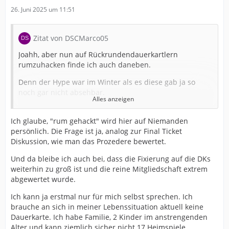
26. Juni 2025 um 11:51
Zitat von DSCMarco05
Joahh, aber nun auf Rückrundendauerkartlern
rumzuhacken finde ich auch daneben.
Denn der Hype war im Winter als es diese gab ja so
noch gar nicht absehbar.
Alles anzeigen
Von daher sollte man schon allen Fans zugestehen ihre
Karten so zu erwerben wie es halt jeder gemacht hat.
Ich glaube, "rum gehackt" wird hier auf Niemanden
persönlich. Die Frage ist ja, analog zur Final Ticket
Mich stört hier im Moment dieses rumgehacke
Diskussion, wie man das Prozedere bewertet.
untereinander schon ein wenig.
Und da bleibe ich auch bei, dass die Fixierung auf die DKs
Denn ich finde Arminia hat es bei den DK fair gelöst. Die
weiterhin zu groß ist und die reine Mitgliedschaft extrem
Leute die eine hatten konnten ihren Platz
abgewertet wurde.
logischerweise behalten(verlängern) und dann konnten
Mitglieder 2 kaufen und DK Inhaber noch eine so dass
Ich kann ja erstmal nur für mich selbst sprechen. Ich
alle Gruppen 2 kaufen konnten.
brauche an sich in meiner Lebenssituation aktuell keine
Dauerkarte. Ich habe Familie, 2 Kinder im anstrengenden
Lese in den social medias aich sehr wenig davon dass
Alter und kann ziemlich sicher nicht 17 Heimspiele