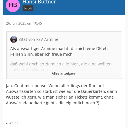
Hansi Büttner
Profi
26. Juni 2025 um 10:45
Zitat von FSV-Armine
Als auswärtiger Armine macht für mich eine DK eh
keinen Sinn, aber ich freue mich,
daß wohl doch so ziemlich alle hier , die eine wollten ,
auch eine bekamen.
Alles anzeigen
Da freue ich mich doch schon auf die TV-Übertragungen
mit der ausverkauften Alm,
Jau. Geht mir ebenso. Wenn allerdings der Run auf
Auswärtskarten so stark ist wie auf die Dauerkarten, dann
und hoffe, daß ihr richtig gute Stimmung macht (davon
wüsste ich gern, wie man sicher an Tickets kommt, ohne
bin ich überzeugt !).
Auswärtsdauerkarte (gibt's die eigentlich noch ?).
Ich werde mir dafür das ein oder andere Auswärtsspiel
geben (Darmstadt, KSC, FCK ist
ja nicht allzu weit weg, evtl. noch FCN und Fürth).