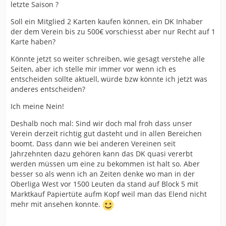
letzte Saison ?
und Pokalspielen, wo es zeitlich passt, auf die Alm. Das
ist mein Hobby, Ausgleich, was auch immer. Und nur,
Soll ein Mitglied 2 Karten kaufen können, ein DK Inhaber
weil ich nicht jedes Wochenende Zeit habe, habe ich
der dem Verein bis zu 500€ vorschiesst aber nur Recht auf 1
doch genauso ein Arminia Herz wie jemand mit
Karte haben?
Dauerkarte, der einfach eine andere Lebenssituation
Könnte jetzt so weiter schreiben, wie gesagt verstehe alle
hat.
Seiten, aber ich stelle mir immer vor wenn ich es
Und diese Chance wird ohne Dauerkarte immer kleiner.
entscheiden sollte aktuell, würde bzw könnte ich jetzt was
Die Mitgliederzahlen sind auch extrem gestiegen, so
anderes entscheiden?
dass man selbst als Mitglied nur noch kleine Chancen
Ich meine Nein!
auf Tickets bei vielen Spielen haben wird. Bringt die
(erfreuliche) Entwicklung jetzt halt so mit sich.
Deshalb noch mal: Sind wir doch mal froh dass unser
Verein derzeit richtig gut dasteht und in allen Bereichen
Und wenn weiterhin die Dauerkarten noch on Top
boomt. Dass dann wie bei anderen Vereinen seit
Tickets kaufen dürfen, dann hat man ja fast keine
Jahrzehnten dazu gehören kann das DK quasi vererbt
andere Wahl mehr gehabt, als sich jetzt noch die DK zu
werden müssen um eine zu bekommen ist halt so. Aber
kaufen. Die Möglichkeit hat man demnächst ggf erstmal
besser so als wenn ich an Zeiten denke wo man in der
nicht mehr.
Oberliga West vor 1500 Leuten da stand auf Block 5 mit
Marktkauf Papiertüte aufm Kopf weil man das Elend nicht
mehr mit ansehen konnte.