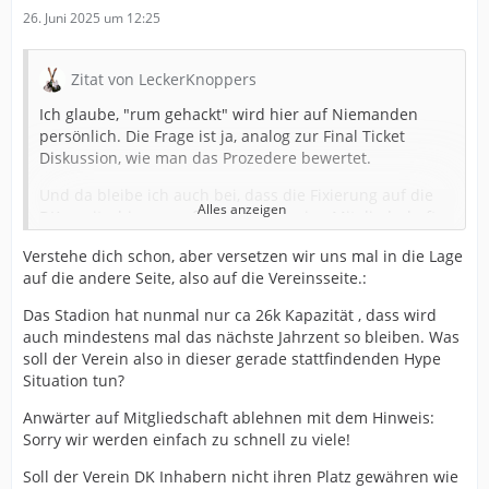
26. Juni 2025 um 12:25
Zitat von LeckerKnoppers
Ich glaube, "rum gehackt" wird hier auf Niemanden
persönlich. Die Frage ist ja, analog zur Final Ticket
Diskussion, wie man das Prozedere bewertet.
Und da bleibe ich auch bei, dass die Fixierung auf die
Alles anzeigen
DKs weiterhin zu groß ist und die reine Mitgliedschaft
extrem abgewertet wurde.
Verstehe dich schon, aber versetzen wir uns mal in die Lage
Ich kann ja erstmal nur für mich selbst sprechen. Ich
auf die andere Seite, also auf die Vereinsseite.:
brauche an sich in meiner Lebenssituation aktuell keine
Das Stadion hat nunmal nur ca 26k Kapazität , dass wird
Dauerkarte. Ich habe Familie, 2 Kinder im
auch mindestens mal das nächste Jahrzent so bleiben. Was
anstrengenden Alter und kann ziemlich sicher nicht 17
soll der Verein also in dieser gerade stattfindenden Hype
Heimspiele besuchen. Zudem habe ich die Block
Situation tun?
Flexibilität immer geliebt. Mal kommen ein paar mehr
Leute mit, mal ein paar weniger. Da konnte man immer
Anwärter auf Mitgliedschaft ablehnen mit dem Hinweis:
gucken, wo will man zum jeweiligen Spiel hin, was passt
Sorry wir werden einfach zu schnell zu viele!
zur Gruppe?
Soll der Verein DK Inhabern nicht ihren Platz gewähren wie
Ich will aber andererseits auch an den Wochenenden